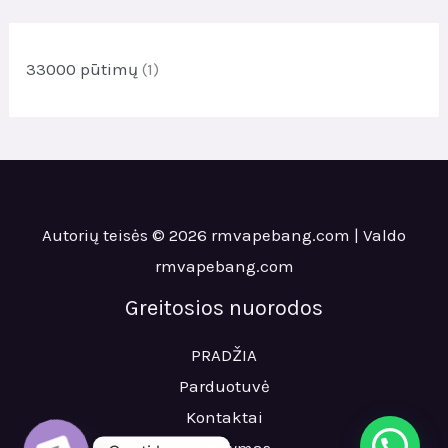
o
d
d
u
u
33000 pūtimų
(1)
k
k
t
t
a
a
i
i
Autorių teisės © 2026 rmvapebang.com | Valdo
rmvapebang.com
Greitosios nuorodos
PRADŽIA
Parduotuvė
Kontaktai