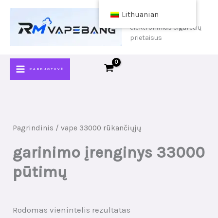
Pereiti
Lithuanian
pirkti pigius
prie
elektroninius cigarečių
turinio
prietaisus
PARDUOTUVĖ
Pagrindinis
/ vape 33000 rūkančiųjų
garinimo įrenginys 33000
pūtimų
Rodomas vienintelis rezultatas