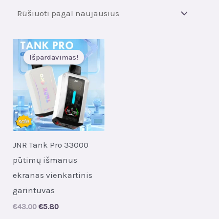
Išpardavimas!
JNR Tank Pro 33000
pūtimų išmanus
ekranas vienkartinis
garintuvas
Original
Current
€
43.00
€
5.80
price
price