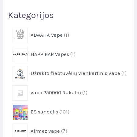
a
Kategorijos
1
ALWAHA Vape
1
p
r
1
HAPP BAR Vapes
1
o
p
d
r
u
1
Užrakto žiebtuvėlių vienkartinis vape
1
o
k
p
d
t
r
u
1
a
vape 250000 Rūkalių
1
o
k
p
s
d
t
r
u
1
a
ES sandėlis
101
o
k
0
s
d
t
1
u
7
a
Airmez vape
7
p
k
p