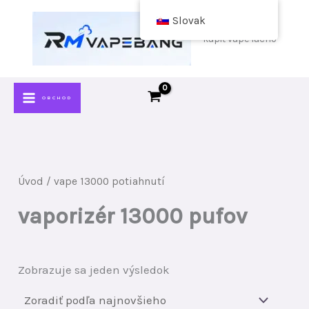
Preskočiť
Slovak
na
kúpiť vape lacno
obsah
OBCHOD
Úvod
/ vape 13000 potiahnutí
vaporizér 13000 pufov
Zobrazuje sa jeden výsledok