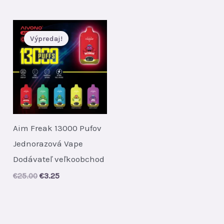
Výpredaj!
Aim Freak 13000 Pufov
Jednorazová Vape
Dodávateľ veľkoobchod
Original
Current
€
25.00
€
3.25
price
price
was:
is:
€25.00.
€3.25.