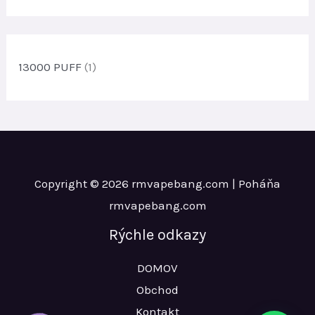
o
r
d
v
o
u
d
k
u
13000 PUFF
(1)
t
k
o
t
v
o
v
Copyright © 2026 rmvapebang.com | Poháňa
rmvapebang.com
Rýchle odkazy
DOMOV
Obchod
Kontakt