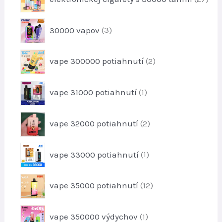
u
7
d
k
p
u
3
t
30000 vapov
3
r
k
p
o
o
t
r
v
d
2
o
vape 300000 potiahnutí
2
o
u
p
v
d
k
r
u
1
t
vape 31000 potiahnutí
1
o
k
p
o
d
t
r
v
u
2
o
vape 32000 potiahnutí
2
o
k
p
v
d
t
r
u
1
o
vape 33000 potiahnutí
1
o
k
p
v
d
t
r
u
1
vape 35000 potiahnutí
12
o
k
2
d
t
p
u
1
o
vape 350000 výdychov
1
r