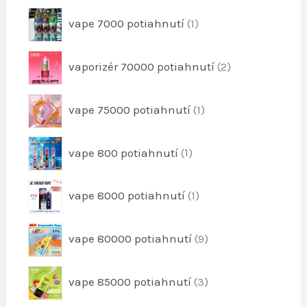
k
r
u
1
t
vape 7000 potiahnutí
1
o
k
p
o
d
t
r
v
u
2
vaporizér 70000 potiahnutí
2
o
k
p
d
t
r
u
1
vape 75000 potiahnutí
1
o
k
p
d
t
r
u
1
vape 800 potiahnutí
1
o
k
p
d
t
r
u
1
o
vape 8000 potiahnutí
1
o
k
p
v
d
t
r
u
9
vape 80000 potiahnutí
9
o
k
p
d
t
r
u
3
vape 85000 potiahnutí
3
o
k
p
d