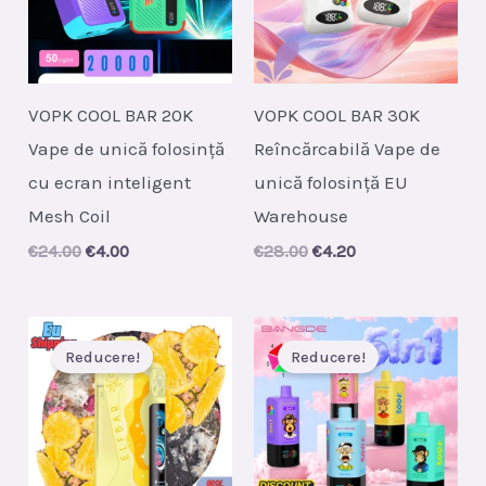
VOPK COOL BAR 20K
VOPK COOL BAR 30K
Vape de unică folosință
Reîncărcabilă Vape de
cu ecran inteligent
unică folosință EU
Mesh Coil
Warehouse
Original
Current
Original
Current
€
24.00
€
4.00
€
28.00
€
4.20
price
price
price
price
was:
is:
was:
is:
€24.00.
€4.00.
€28.00.
€4.20.
Reducere!
Reducere!