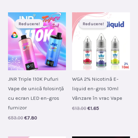
was:
is:
€28.00.
€4.20.
Reducere!
Reducere!
JNR Triple 110K Pufuri
WGA 2% Nicotină E-
Vape de unică folosință
liquid en-gros 10ml
cu ecran LED en-gros
Vânzare în vrac Vape
furnizor
Original
Current
€
13.00
€
1.65
price
price
Original
Current
€
53.00
€
7.80
was:
is:
price
price
€13.00.
€1.65.
was:
is:
€53.00.
€7.80.