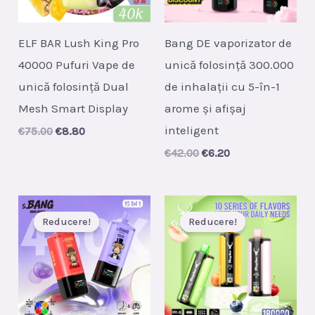
ELF BAR Lush King Pro
Bang DE vaporizator de
40000 Pufuri Vape de
unică folosință 300.000
unică folosință Dual
de inhalații cu 5-în-1
Mesh Smart Display
arome și afișaj
inteligent
Original
Current
€
75.00
€
8.80
price
price
Original
Current
€
42.00
€
6.20
was:
is:
price
price
€75.00.
€8.80.
was:
is:
€42.00.
€6.20.
Reducere!
Reducere!