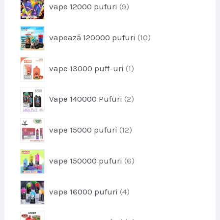
s
p
vape 12000 pufuri
9
d
e
r
u
o
s
p
vapează 120000 pufuri
10
d
e
r
u
o
s
p
vape 13000 puff-uri
1
d
e
r
u
o
s
p
Vape 140000 Pufuri
2
d
e
r
u
o
s
p
vape 15000 pufuri
12
d
r
u
o
s
p
vape 150000 pufuri
6
d
e
r
u
o
s
p
vape 16000 pufuri
4
d
e
r
u
o
s
p