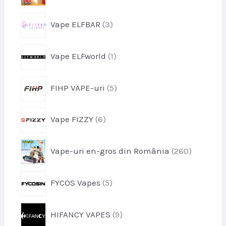
u
o
s
p
Vape ELFBAR
3
d
r
u
o
s
p
Vape ELFworld
1
d
e
r
u
o
s
p
FIHP VAPE-uri
5
d
e
r
u
o
s
p
Vape FIZZY
6
d
r
u
o
s
p
Vape-uri en-gros din România
260
d
e
r
u
o
s
p
FYCOS Vapes
5
d
e
r
u
o
s
p
HIFANCY VAPES
9
d
e
r