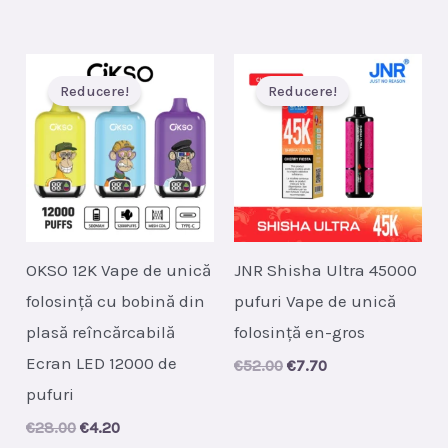
price
price
price
price
was:
is:
was:
is:
€43.00.
€7.10.
€50.00.
€7.10.
Reducere!
Reducere!
OKSO 12K Vape de unică
JNR Shisha Ultra 45000
folosință cu bobină din
pufuri Vape de unică
plasă reîncărcabilă
folosință en-gros
Ecran LED 12000 de
Original
Current
€
52.00
€
7.70
price
price
pufuri
was:
is:
€52.00.
€7.70.
Original
Current
€
28.00
€
4.20
price
price