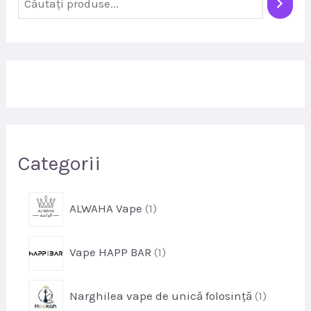
ă
u
t
a
r
e
Categorii
p
ALWAHA Vape
1
r
o
p
Vape HAPP BAR
1
d
r
u
o
s
p
Narghilea vape de unică folosință
1
d
r