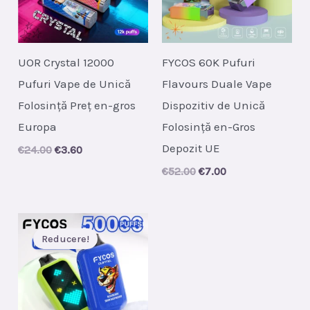
UOR Crystal 12000
FYCOS 60K Pufuri
Pufuri Vape de Unică
Flavours Duale Vape
Folosință Preț en-gros
Dispozitiv de Unică
Europa
Folosință en-Gros
Depozit UE
Original
Current
€
24.00
€
3.60
price
price
Original
Current
€
52.00
€
7.00
was:
is:
price
price
€24.00.
€3.60.
was:
is:
€52.00.
€7.00.
Reducere!