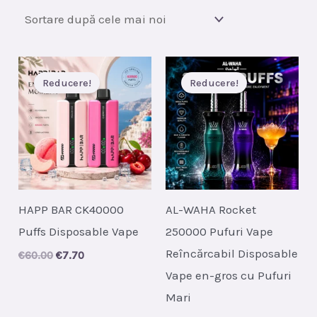
cele
mai
recente
Reducere!
Reducere!
HAPP BAR CK40000
AL-WAHA Rocket
Puffs Disposable Vape
250000 Pufuri Vape
Reîncărcabil Disposable
Original
Current
€
60.00
€
7.70
price
price
Vape en-gros cu Pufuri
was:
is:
€60.00.
€7.70.
Mari