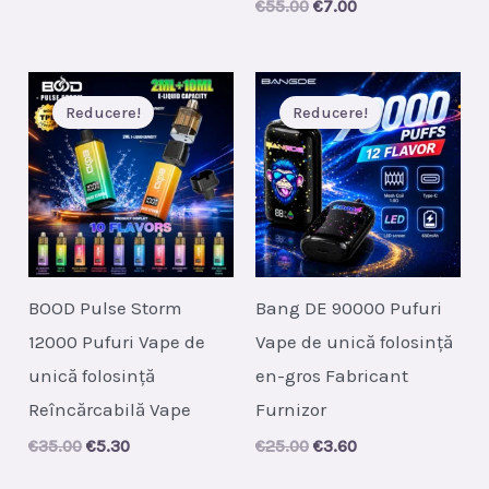
Original
Current
€
55.00
€
7.00
price
price
was:
is:
€55.00.
€7.00.
Reducere!
Reducere!
BOOD Pulse Storm
Bang DE 90000 Pufuri
12000 Pufuri Vape de
Vape de unică folosință
unică folosință
en-gros Fabricant
Reîncărcabilă Vape
Furnizor
Original
Current
Original
Current
€
35.00
€
5.30
€
25.00
€
3.60
price
price
price
price
was:
is:
was:
is: