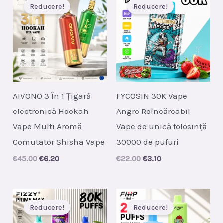
Reducere!
Reducere!
AIVONO 3 În 1 Țigară
FYCOSIN 30K Vape
electronică Hookah
Angro Reîncărcabil
Vape Multi Aromă
Vape de unică folosință
Comutator Shisha Vape
30000 de pufuri
Original
Current
Original
Current
€
45.00
€
6.20
€
22.00
€
3.10
price
price
price
price
was:
is:
was:
is:
€45.00.
€6.20.
€22.00.
€3.10.
Reducere!
Reducere!