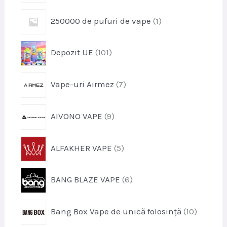
u
o
s
p
250000 de pufuri de vape
1
d
r
u
o
s
p
Depozit UE
101
d
r
u
o
s
p
Vape-uri Airmez
7
d
r
u
o
s
p
AIVONO VAPE
9
d
e
r
u
o
s
p
ALFAKHER VAPE
5
d
e
r
u
o
s
p
BANG BLAZE VAPE
6
d
e
r
u
o
s
p
Bang Box Vape de unică folosință
10
d
e
r
u