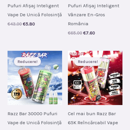
Pufuri Afișaj Inteligent
Pufuri Afișaj Inteligent
Vape De Unică Folosință
Vânzare En-Gros
România
Original
Current
€
43.00
€
5.80
price
price
Original
Current
€
65.00
€
7.60
was:
is:
price
price
€43.00.
€5.80.
was:
is:
€65.00.
€7.60.
Reducere!
Reducere!
Razz Bar 30000 Pufuri
Cel mai bun Razz Bar
Vape de Unică Folosință
65K Reîncărcabil Vape