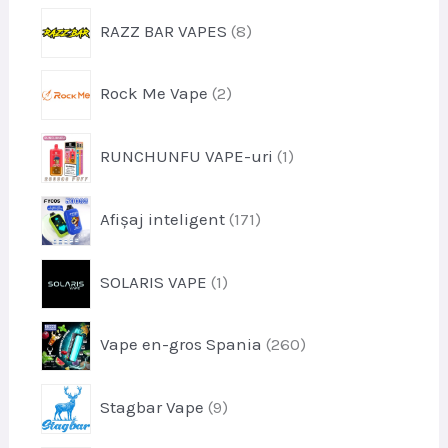
o
s
p
RAZZ BAR VAPES
8
d
e
r
u
o
s
p
Rock Me Vape
2
d
e
r
u
o
s
p
RUNCHUNFU VAPE-uri
1
d
e
r
u
o
s
p
Afișaj inteligent
171
d
e
r
u
o
s
p
SOLARIS VAPE
1
d
r
u
o
s
p
Vape en-gros Spania
260
d
e
r
u
o
s
p
Stagbar Vape
9
d
r
u
o