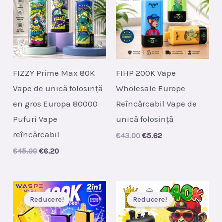
FIZZY Prime Max 80K
FIHP 200K Vape
Vape de unică folosință
Wholesale Europe
en gros Europa 80000
Reîncărcabil Vape de
Pufuri Vape
unică folosință
reîncărcabil
Original
Current
€
43.00
€
5.62
price
price
Original
Current
€
45.00
€
6.20
was:
is:
price
price
€43.00.
€5.62.
was:
is:
€45.00.
€6.20.
Reducere!
Reducere!