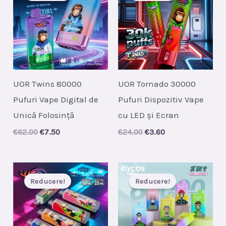
UOR Twins 80000
UOR Tornado 30000
Pufuri Vape Digital de
Pufuri Dispozitiv Vape
Unică Folosință
cu LED și Ecran
Original
Current
Original
Current
€
62.00
€
7.50
€
24.00
€
3.60
price
price
price
price
was:
is:
was:
is:
€62.00.
€7.50.
€24.00.
€3.60.
Reducere!
Reducere!