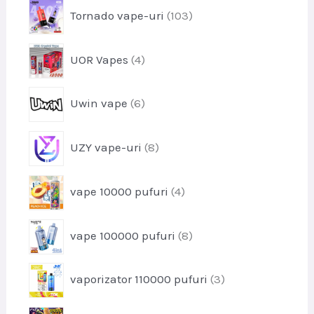
s
p
Tornado vape-uri
103
d
e
r
u
o
s
p
UOR Vapes
4
d
e
r
u
o
s
p
Uwin vape
6
d
e
r
u
o
s
p
UZY vape-uri
8
d
e
r
u
o
s
p
vape 10000 pufuri
4
d
e
r
u
o
s
p
vape 100000 pufuri
8
d
e
r
u
o
s
p
vaporizator 110000 pufuri
3
d
e
r
u
o