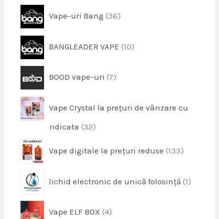
o
s
p
Vape-uri Bang
36
d
e
r
u
o
s
p
BANGLEADER VAPE
10
d
e
r
u
o
s
p
BOOD vape-uri
7
d
e
r
u
o
s
Vape Crystal la prețuri de vânzare cu
d
e
u
p
ridicata
32
s
r
e
p
Vape digitale la prețuri reduse
133
o
r
d
o
u
p
lichid electronic de unică folosință
1
d
s
r
u
e
o
s
p
Vape ELF BOX
4
d
e
r