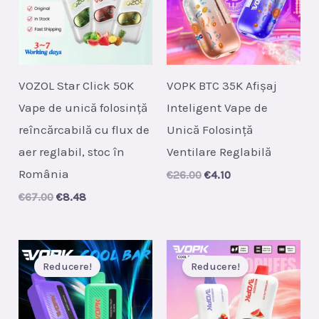
VOZOL Star Click 50K
VOPK BTC 35K Afișaj
Vape de unică folosință
Inteligent Vape de
reîncărcabilă cu flux de
Unică Folosință
aer reglabil, stoc în
Ventilare Reglabilă
România
Original
Current
€
26.00
€
4.10
price
price
Original
Current
€
67.00
€
8.48
was:
is:
price
price
€26.00.
€4.10.
was:
is:
€67.00.
€8.48.
Reducere!
Reducere!