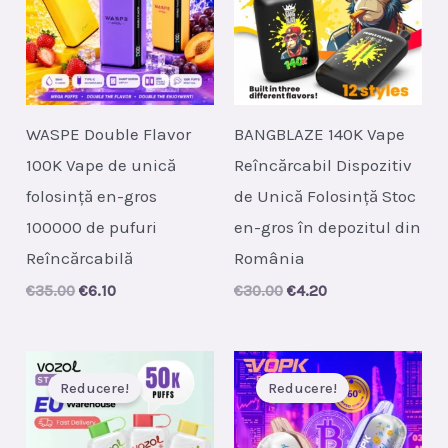
WASPE Double Flavor
BANGBLAZE 140K Vape
100K Vape de unică
Reîncărcabil Dispozitiv
folosință en-gros
de Unică Folosință Stoc
100000 de pufuri
en-gros în depozitul din
Reîncărcabilă
România
Original
Current
Original
Current
€
35.00
€
6.10
€
30.00
€
4.20
price
price
price
price
was:
is:
was:
is:
€35.00.
€6.10.
€30.00.
€4.20.
Reducere!
Reducere!