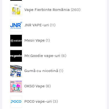
u
o
s
p
Vape Fierbinte România
260
d
e
r
u
o
s
p
JNR VAPE-uri
11
d
e
r
u
o
s
p
Mesii Vape
1
d
e
r
u
o
s
p
Mr.Goodie vape-uri
6
d
e
r
u
o
s
p
Gumă cu nicotină
1
d
r
u
o
s
p
OKSO Vape
8
d
e
r
u
o
s
p
POCO vape-uri
3
d
r
u