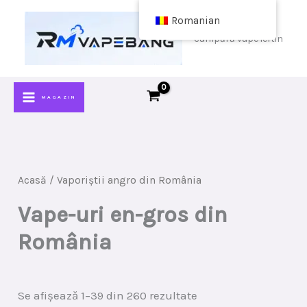
Sari
Romanian
la
cumpără vape ieftin
conținut
MAGAZIN
Acasă
/ Vaporiștii angro din România
Vape-uri en-gros din
România
Sortat
Se afișează 1–39 din 260 rezultate
după