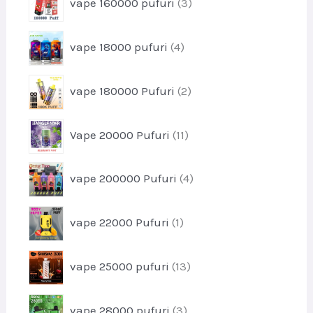
vape 160000 pufuri
3
d
e
r
u
o
s
p
vape 18000 pufuri
4
d
e
r
u
o
s
p
vape 180000 Pufuri
2
d
e
r
u
o
s
p
Vape 20000 Pufuri
11
d
e
r
u
o
s
p
vape 200000 Pufuri
4
d
e
r
u
o
s
p
vape 22000 Pufuri
1
d
e
r
u
o
s
p
vape 25000 pufuri
13
d
e
r
u
o
s
p
vape 28000 pufuri
3
d