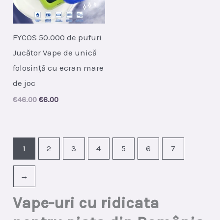
FYCOS 50.000 de pufuri
Jucător Vape de unică
folosință cu ecran mare
de joc
Original
Current
€
46.00
€
6.00
price
price
was:
is:
€46.00.
€6.00.
1
2
3
4
5
6
7
→
Vape-uri cu ridicata