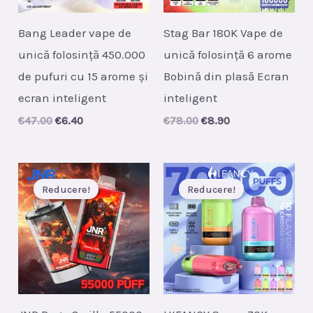
Bang Leader vape de
Stag Bar 180K Vape de
unică folosință 450.000
unică folosință 6 arome
de pufuri cu 15 arome și
Bobină din plasă Ecran
ecran inteligent
inteligent
Original
Current
Original
Current
€
47.00
€
6.40
€
78.00
€
8.90
price
price
price
price
was:
is:
was:
is:
€47.00.
€6.40.
€78.00.
€8.90.
Reducere!
Reducere!