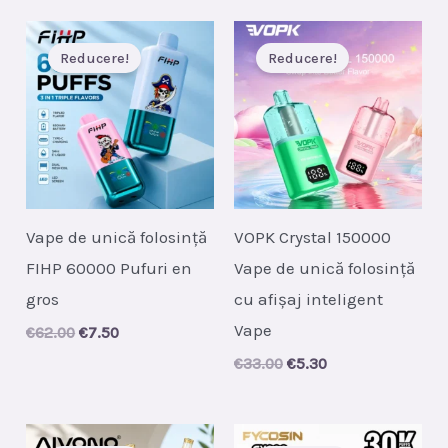
€35.00.
€5.30.
€25.00.
€3.60.
Reducere!
Reducere!
Vape de unică folosință
VOPK Crystal 150000
FIHP 60000 Pufuri en
Vape de unică folosință
gros
cu afișaj inteligent
Vape
Original
Current
€
62.00
€
7.50
price
price
Original
Current
€
33.00
€
5.30
was:
is:
price
price
€62.00.
€7.50.
was:
is:
€33.00.
€5.30.