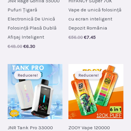
JNR Rage Gorilla 55000
HIFANCY Super 70K
Pufuri Țigară
Vape de unică folosință
Electronică De Unică
cu ecran inteligent
Folosință Plasă Dublă
Depozit România
Afișaj Inteligent
Original
Current
€
56.00
€
7.45
price
price
Original
Current
€
48.00
€
6.30
was:
is:
price
price
€56.00.
€7.45.
was:
is:
€48.00.
€6.30.
Reducere!
Reducere!
JNR Tank Pro 33000
ZOOY Vape 120000