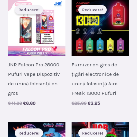
Reducere!
Reducere!
JNR Falcon Pro 28000
Furnizor en gros de
Pufuri Vape Dispozitiv
țigări electronice de
de unică folosință en
unică folosință Aim
gros
Freak 13000 Pufuri
Original
Current
Original
Current
€
41.00
€
6.60
€
25.00
€
3.25
price
price
price
price
was:
is:
was:
is:
€41.00.
€6.60.
€25.00.
€3.25.
Reducere!
Reducere!