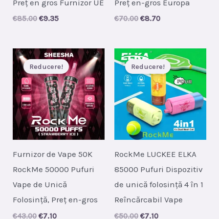
Preț en gros Furnizor UE
Preț en-gros Europa
Original
Current
Original
Current
€
85.00
€
9.35
€
70.00
€
8.70
price
price
price
price
was:
is:
was:
is:
€85.00.
€9.35.
€70.00.
€8.70.
Reducere!
Reducere!
Furnizor de Vape 50K
RockMe LUCKEE ELKA
RockMe 50000 Pufuri
85000 Pufuri Dispozitiv
Vape de Unică
de unică folosință 4 în 1
Folosință, Preț en-gros
Reîncărcabil Vape
Original
Current
Original
Current
€
43.00
€
7.10
€
50.00
€
7.10