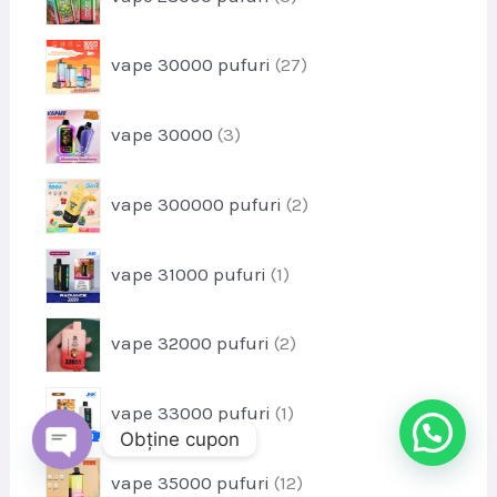
r
u
o
s
p
vape 30000 pufuri
27
d
e
r
u
o
s
p
vape 30000
3
d
e
r
u
o
s
p
vape 300000 pufuri
2
d
e
r
u
o
s
p
vape 31000 pufuri
1
d
e
r
u
o
s
p
vape 32000 pufuri
2
d
e
r
u
o
s
p
vape 33000 pufuri
1
d
r
Obține cupon
u
o
s
p
DESCHIDE
vape 35000 pufuri
12
d
CHATY
e
r