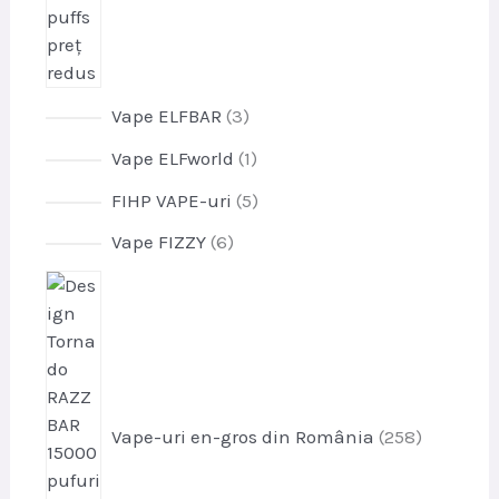
p
Vape ELFBAR
3
r
p
Vape ELFworld
1
o
r
d
p
FIHP VAPE-uri
5
o
u
r
d
p
Vape FIZZY
6
s
o
u
r
e
d
p
s
o
u
r
d
s
o
u
e
d
s
u
e
s
Vape-uri en-gros din România
258
e