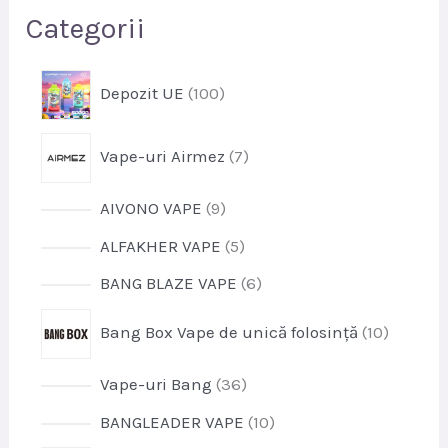
Categorii
p
Depozit UE
100
r
o
p
Vape-uri Airmez
7
d
r
u
o
s
p
AIVONO VAPE
9
d
e
r
u
p
ALFAKHER VAPE
5
o
s
r
d
p
BANG BLAZE VAPE
6
e
o
u
r
d
p
s
Bang Box Vape de unică folosință
10
o
u
r
e
d
s
o
u
p
Vape-uri Bang
36
e
d
s
r
u
p
BANGLEADER VAPE
10
e
o
s
r