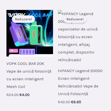
recente
Reducere!
Reducere!
VOPK COOL BAR 20K
HIFANCY Legend 20000
Vape de unică folosință
Ecran Inteligent
cu ecran inteligent
Reîncărcabil Vape de
Mesh Coil
Unică Folosință
Original
Current
€
24.00
€
4.00
price
price
Original
Current
€
42.00
€
6.65
was:
is:
price
price
€24.00.
€4.00.