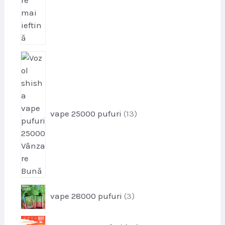
p
r
o
d
u
vape 25000 pufuri
13
s
e
p
vape 28000 pufuri
3
r
o
p