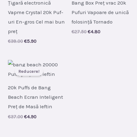
Țigară electronică
Bang Box Preț vrac 20k
Vapme Crystal 20k Puf-
Pufuri Vapoare de unică
uri En-gros Cel mai bun
folosință Tornado
preț
Original
Current
€
27.50
€
4.80
price
price
Original
Current
€
39.00
€
5.90
was:
is:
price
price
€27.50.
€4.80.
was:
is:
€39.00.
€5.90.
Reducere!
20k Puffs de Bang
Beach Ecran Inteligent
Preț de Masă Ieftin
Original
Current
€
37.00
€
4.90
price
price
was:
is:
€37.00.
€4.90.