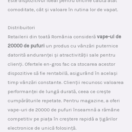
Este dispozitivul ideal pentru oricine caută atât
comoditate, cât și valoare în rutina lor de vapat.
Distribuitori
Retailerii din toată România consideră
vape-ul de
20000 de pufuri
un produs cu vânzări puternice
datorită anduranței și atractivității sale pentru
clienți. Ofertele en-gros fac ca stocarea acestor
dispozitive să fie rentabilă, asigurând în același
timp vânzări constante. Clienții recunosc valoarea
performanței de lungă durată, ceea ce crește
cumpărăturile repetate. Pentru magazine, a oferi
vape-uri de 20000 de pufuri înseamnă a rămâne
competitiv pe piața în creștere rapidă a țigărilor
electronice de unică folosință.