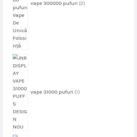
vape 300000 pufuri
2
e
p
r
o
d
u
vape 31000 pufuri
1
s