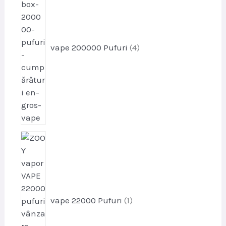
o
d
u
s
vape 200000 Pufuri
4
e
p
r
o
d
u
s
vape 22000 Pufuri
1