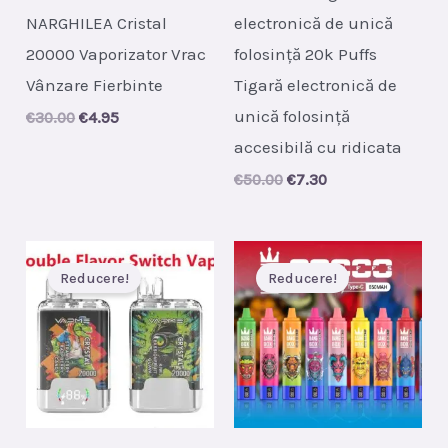
NARGHILEA Cristal
electronică de unică
20000 Vaporizator Vrac
folosință 20k Puffs
Vânzare Fierbinte
Tigară electronică de
unică folosință
Original
Current
€
30.00
€
4.95
price
price
accesibilă cu ridicata
was:
is:
€30.00.
€4.95.
Original
Current
€
50.00
€
7.30
price
price
was:
is:
€50.00.
€7.30.
Reducere!
Reducere!