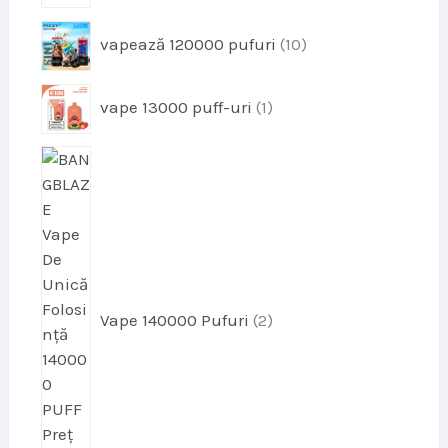
p
vapează 120000 pufuri
10
r
o
p
vape 13000 puff-uri
1
d
r
u
o
s
p
d
e
r
u
o
s
d
u
s
e
Vape 140000 Pufuri
2