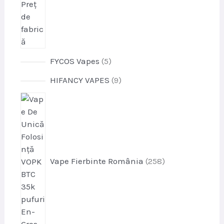
p
FYCOS Vapes
5
r
p
HIFANCY VAPES
9
o
r
d
p
o
u
r
d
s
o
u
e
d
s
u
e
s
Vape Fierbinte România
258
e