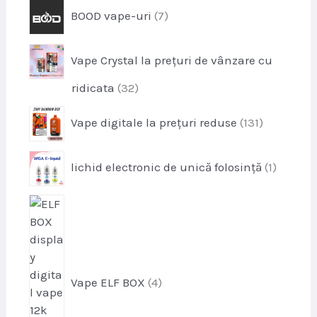
d
p
e
BOOD vape-uri
7
o
u
r
d
s
o
u
e
Vape Crystal la prețuri de vânzare cu
d
s
u
e
p
ridicata
32
s
r
e
p
Vape digitale la prețuri reduse
131
o
r
d
o
u
p
lichid electronic de unică folosință
1
d
s
r
u
e
o
s
p
d
e
r
u
o
s
d
u
Vape ELF BOX
4
s
e