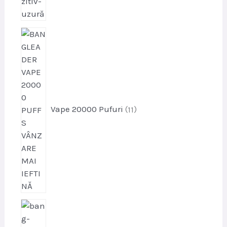
p
r
o
d
u
s
e
Vape 20000 Pufuri
11
p
r