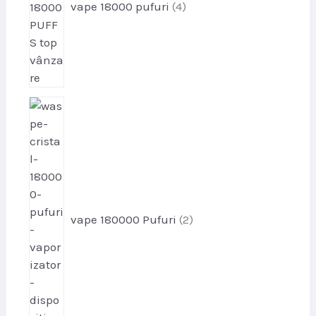
u
vape 18000 pufuri
4
s
e
p
r
o
d
u
s
e
vape 180000 Pufuri
2