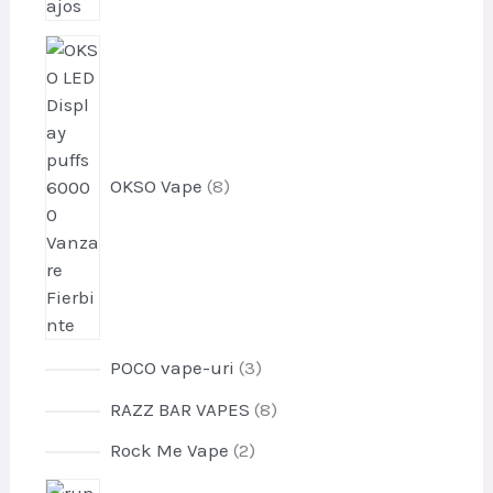
p
r
o
d
u
s
OKSO Vape
8
e
p
POCO vape-uri
3
r
p
RAZZ BAR VAPES
8
o
r
d
p
Rock Me Vape
2
o
u
r
d
p