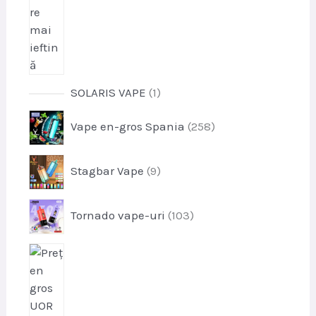
p
SOLARIS VAPE
1
r
p
Vape en-gros Spania
258
o
r
d
o
u
p
Stagbar Vape
9
d
s
r
u
o
s
p
Tornado vape-uri
103
d
e
r
u
o
s
p
d
e
r
u
o
s
d
e