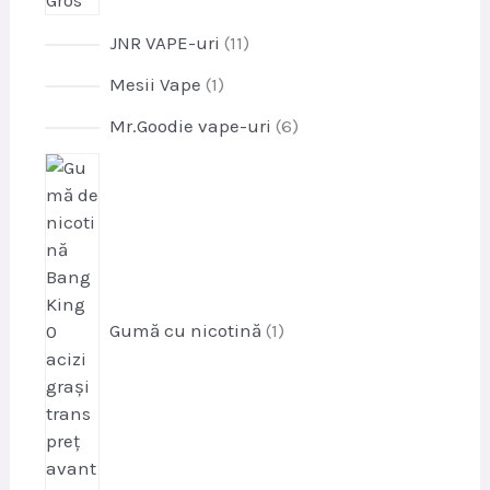
p
JNR VAPE-uri
11
r
p
Mesii Vape
1
o
r
d
p
Mr.Goodie vape-uri
6
o
u
r
d
p
s
o
u
r
e
d
s
o
u
d
s
u
e
s
Gumă cu nicotină
1