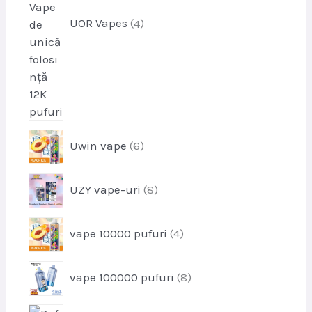
u
s
UOR Vapes
4
e
p
Uwin vape
6
r
o
p
UZY vape-uri
8
d
r
u
o
s
p
vape 10000 pufuri
4
d
e
r
u
o
s
p
vape 100000 pufuri
8
d
e
r
u
o
s