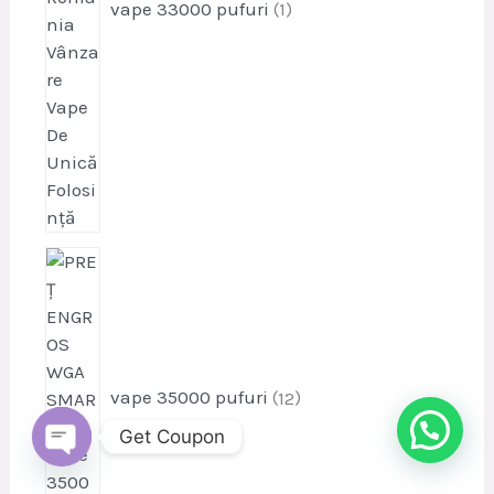
vape 33000 pufuri
1
p
r
o
d
u
s
vape 35000 pufuri
12
e
Get Coupon
OPEN
CHATY