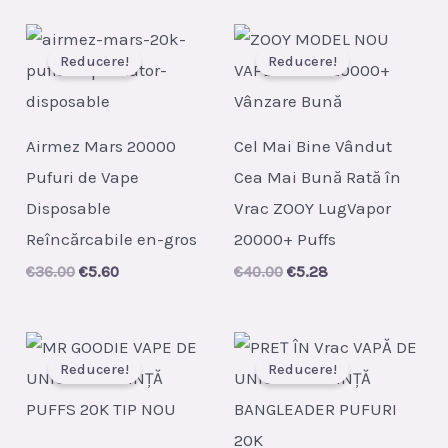
was:
is:
€42.00.
€6.65.
Reducere!
Reducere!
Airmez Mars 20000
Cel Mai Bine Vândut
Pufuri de Vape
Cea Mai Bună Rată în
Disposable
Vrac ZOOY LugVapor
Reîncărcabile en-gros
20000+ Puffs
Original
Current
Original
Current
€
36.00
€
5.60
€
40.00
€
5.28
price
price
price
price
was:
is:
was:
is:
€36.00.
€5.60.
€40.00.
€5.28.
Reducere!
Reducere!