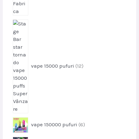
p
r
o
d
u
s
vape 15000 pufuri
12
e
p
vape 150000 pufuri
6
r
o