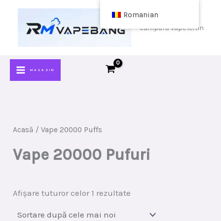
Sari
Romanian
la
cumpără vape ieftin
conținut
MAGAZIN
Acasă
/ Vape 20000 Puffs
Vape 20000 Pufuri
Sortat
Afișare tuturor celor 1 rezultate
după
cele
mai