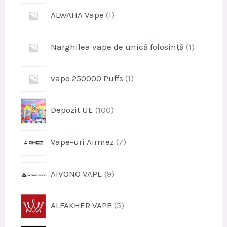
p
ALWAHA Vape
1
r
o
p
Narghilea vape de unică folosință
1
d
r
u
o
s
p
vape 250000 Puffs
1
d
r
u
o
s
p
Depozit UE
100
d
r
u
o
s
p
Vape-uri Airmez
7
d
r
u
o
s
p
AIVONO VAPE
9
d
e
r
u
o
s
p
ALFAKHER VAPE
5
d
e
r
u
o