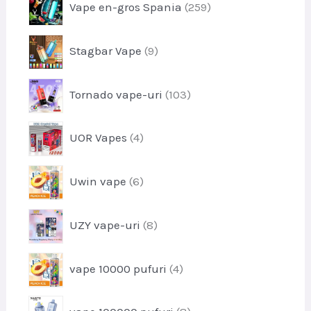
Vape en-gros Spania
259
d
e
r
u
o
s
p
Stagbar Vape
9
d
r
u
o
s
p
Tornado vape-uri
103
d
e
r
u
o
s
p
UOR Vapes
4
d
e
r
u
o
s
p
Uwin vape
6
d
e
r
u
o
s
p
UZY vape-uri
8
d
e
r
u
o
s
p
vape 10000 pufuri
4
d
e
r
u
o
s
p