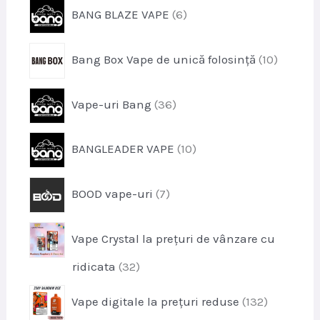
s
p
BANG BLAZE VAPE
6
d
e
r
u
o
s
p
Bang Box Vape de unică folosință
10
d
e
r
u
o
s
p
Vape-uri Bang
36
d
e
r
u
o
s
p
BANGLEADER VAPE
10
d
e
r
u
o
s
p
BOOD vape-uri
7
d
e
r
u
o
s
Vape Crystal la prețuri de vânzare cu
d
e
u
p
ridicata
32
s
r
e
p
Vape digitale la prețuri reduse
132
o
r
d