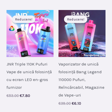
recente
Reducere!
Reducere!
JNR Triple 110K Pufuri
Vaporizator de unică
Vape de unică folosință
folosință Bang Legend
cu ecran LED en-gros
110000 Pufuri,
furnizor
Reîncărcabil, Magazine
de Vape-uri
Original
Current
€
53.00
€
7.80
price
price
Original
Current
€
39.00
€
6.10
was:
is:
price
price
€53.00.
€7.80.