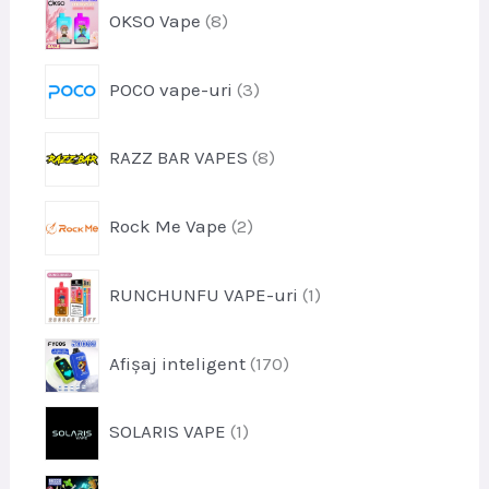
s
p
OKSO Vape
8
d
e
r
u
o
s
p
POCO vape-uri
3
d
r
u
o
s
p
RAZZ BAR VAPES
8
d
e
r
u
o
s
p
Rock Me Vape
2
d
e
r
u
o
s
p
RUNCHUNFU VAPE-uri
1
d
e
r
u
o
s
p
Afișaj inteligent
170
d
e
r
u
o
s
p
SOLARIS VAPE
1
d
r
u
o
s
p