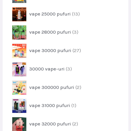
u
o
s
p
vape 25000 pufuri
13
d
e
r
u
o
s
p
vape 28000 pufuri
3
d
r
u
o
s
p
vape 30000 pufuri
27
d
e
r
u
o
s
p
30000 vape-uri
3
d
e
r
u
o
s
p
vape 300000 pufuri
2
d
e
r
u
o
s
p
vape 31000 pufuri
1
d
e
r
u
o
s
p
vape 32000 pufuri
2
d
e
r