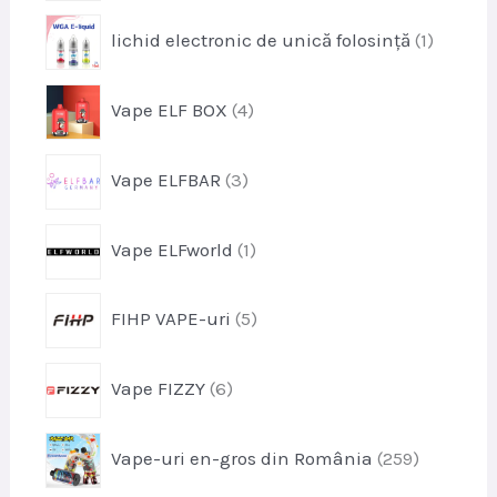
o
u
p
lichid electronic de unică folosință
1
d
s
r
u
e
o
s
p
Vape ELF BOX
4
d
e
r
u
o
s
p
Vape ELFBAR
3
d
r
u
o
s
p
Vape ELFworld
1
d
e
r
u
o
s
p
FIHP VAPE-uri
5
d
e
r
u
o
s
p
Vape FIZZY
6
d
r
u
o
s
p
Vape-uri en-gros din România
259
d
e
r
u