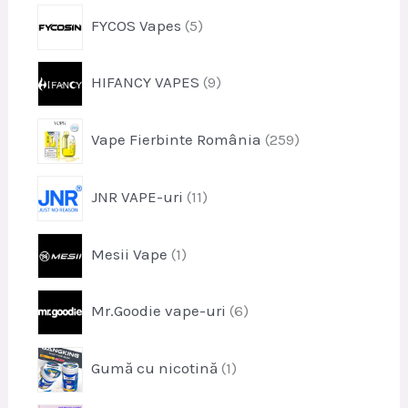
o
s
p
FYCOS Vapes
5
d
e
r
u
o
s
p
HIFANCY VAPES
9
d
e
r
u
o
s
p
Vape Fierbinte România
259
d
e
r
u
o
s
p
JNR VAPE-uri
11
d
e
r
u
o
s
p
Mesii Vape
1
d
e
r
u
o
s
p
Mr.Goodie vape-uri
6
d
e
r
u
o
s
p
Gumă cu nicotină
1
d
r
u
o