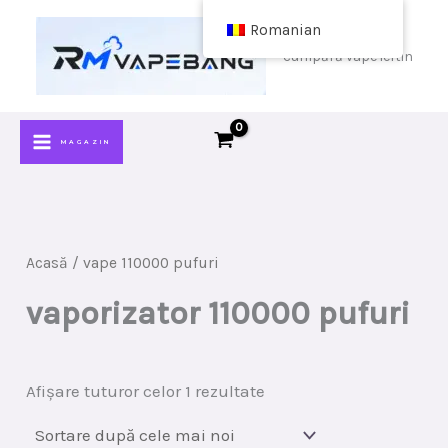
Sari
Romanian
la
cumpără vape ieftin
conținut
MAGAZIN
Acasă
/ vape 110000 pufuri
vaporizator 110000 pufuri
Sortat
Afișare tuturor celor 1 rezultate
după
cele
mai