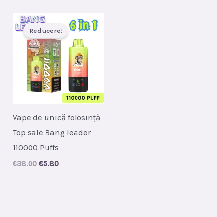
was:
is:
€39.00.
€6.10.
Reducere!
Vape de unică folosință
Top sale Bang leader
110000 Puffs
Original
Current
€
38.00
€
5.80
price
price
was:
is:
€38.00.
€5.80.