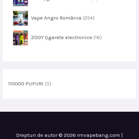
r
u
o
s
p
Vape Angro România
254
d
e
r
u
o
s
p
ZOOY țigarete electronice
18
d
e
r
u
o
s
d
e
u
s
e
110000 PUFURI
(3)
Drepturi de autor © 2026 rmvapebang.com |