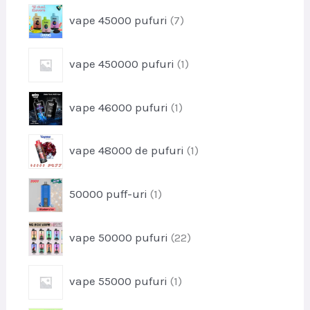
o
s
p
vape 45000 pufuri
7
d
e
r
u
o
s
p
vape 450000 pufuri
1
d
e
r
u
o
s
p
vape 46000 pufuri
1
d
e
r
u
o
s
p
vape 48000 de pufuri
1
d
r
u
o
s
p
50000 puff-uri
1
d
r
u
o
s
p
vape 50000 pufuri
22
d
r
u
o
s
p
vape 55000 pufuri
1
d
r
u
o