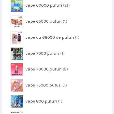
s
p
vape 60000 pufuri
21
d
e
r
u
o
s
p
vape 65000 pufuri
1
d
r
u
o
s
p
vape cu 68000 de pufuri
1
d
e
r
u
o
s
p
vape 7000 pufuri
1
d
r
u
o
s
p
vape 70000 pufuri
2
d
r
u
o
s
p
vape 75000 pufuri
1
d
r
u
o
s
p
vape 800 pufuri
1
d
e
r
u
o
s
p