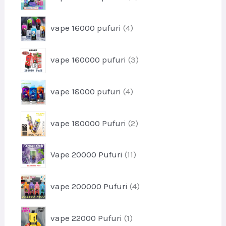
e
r
u
o
s
p
vape 16000 pufuri
4
d
e
r
u
o
s
p
vape 160000 pufuri
3
d
e
r
u
o
s
p
vape 18000 pufuri
4
d
e
r
u
o
s
p
vape 180000 Pufuri
2
d
e
r
u
o
s
p
Vape 20000 Pufuri
11
d
e
r
u
o
s
p
vape 200000 Pufuri
4
d
e
r
u
o
s
p
vape 22000 Pufuri
1
d
e
r