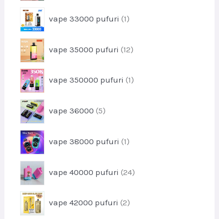
u
o
s
p
vape 33000 pufuri
1
d
r
u
o
s
p
vape 35000 pufuri
12
d
e
r
u
o
s
p
vape 350000 pufuri
1
d
r
u
o
s
p
vape 36000
5
d
e
r
u
o
s
p
vape 38000 pufuri
1
d
r
u
o
s
p
vape 40000 pufuri
24
d
e
r
u
o
s
p
vape 42000 pufuri
2
d
r
u