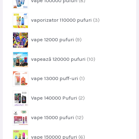
vape 100000 pufuri
8
d
e
r
u
o
s
p
vaporizator 110000 pufuri
3
d
e
r
u
o
s
p
vape 12000 pufuri
9
d
e
r
u
o
s
p
vapează 120000 pufuri
10
d
e
r
u
o
s
p
vape 13000 puff-uri
1
d
e
r
u
o
s
p
Vape 140000 Pufuri
2
d
e
r
u
o
s
p
vape 15000 pufuri
12
d
r
u
o
s
p
vape 150000 pufuri
6
d