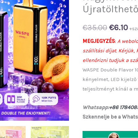
Újratölthet
Original
Cu
€
35.00
€
6.10
+sz
price
pr
MEGJEGYZÉS
:
A webold
szállítási díjat. Kérjük
was:
is:
ellenőrizni tudjuk a szá
€35.00.
€6.
WASPE Double Flavor 100
kényelmet, LED kijelző
teljesítményt kínál a
Whatsapp:
+86 178408
Szkennelje be a Whats