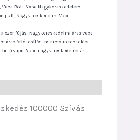
,
Vape Bolt
,
Vape Nagykereskedelem
e puff
,
Nagykereskedelmi Vape
00 ezer fújás
,
Nagykereskedelmi áras vape
rs áras értékesítés
,
minimális rendelési
lthető vape
,
Vape nagykereskedelmi ár
eskedés 100000 Szívás