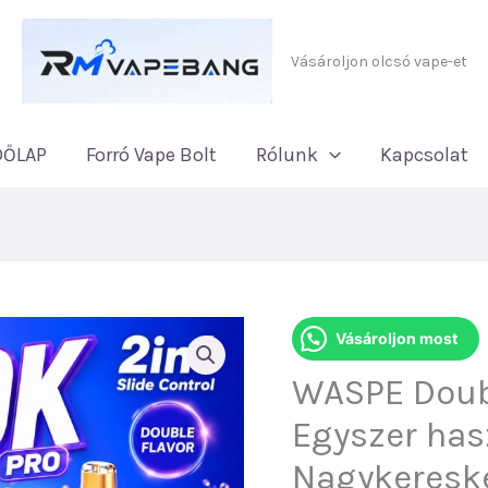
Vásároljon olcsó vape-et
DŐLAP
Forró Vape Bolt
Rólunk
Kapcsolat
Vásároljon most
WASPE Doub
Egyszer has
Nagykeresk