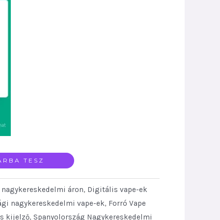
ÁRBA TESZ
e nagykereskedelmi áron
,
Digitális vape-ek
gi nagykereskedelmi vape-ek
,
Forró Vape
s kijelző
,
Spanyolország Nagykereskedelmi