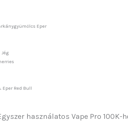
Sárkánygyümölcs Eper
 Jég
herries
 Eper Red Bull
 Egyszer használatos Vape Pro 100K-h