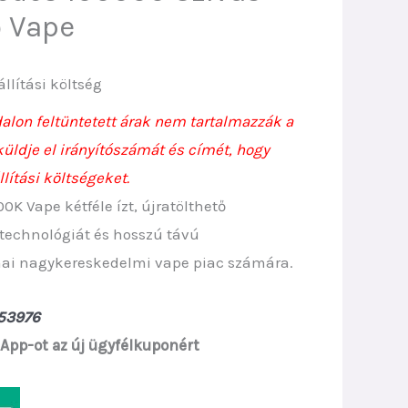
ő Vape
rrent
állítási költség
ice
alon feltüntetett árak nem tartalmazzák a
, küldje el irányítószámát és címét, hogy
llítási költségeket.
10.
K Vape kétféle ízt, újratölthető
 technológiát és hosszú távú
 mai nagykereskedelmi vape piac számára.
53976
App-ot az új ügyfélkuponért