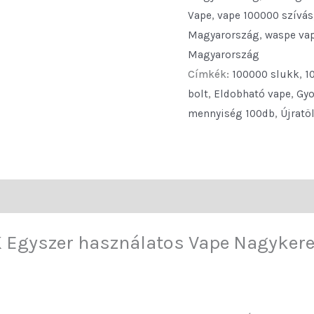
Disposable
Vape
,
vape 100000 szívás
Vape
Magyarország
,
waspe vap
Wholesale
Magyarország
100000
Címkék:
100000 slukk
,
1
Puffs
bolt
,
Eldobható vape
,
Gyo
Rechargeable
mennyiség 100db
,
Újratö
Vape
quantity
ek (0)
 Egyszer használatos Vape Nagyker