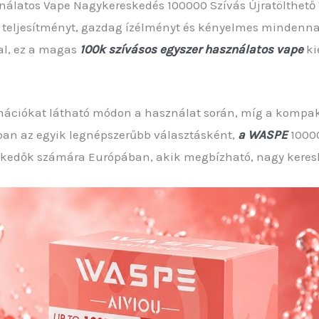
álatos Vape Nagykereskedés 100000 Szívás Újratölthető Va
teljesítményt, gazdag ízélményt és kényelmes mindennapi
sal, ez a magas
100k szívásos egyszer használatos vape
ki
rmációkat látható módon a használat során, míg a kompak
ban az egyik legnépszerűbb választásként,
a WASPE
10000
skedők számára Európában, akik megbízható, nagy keresl