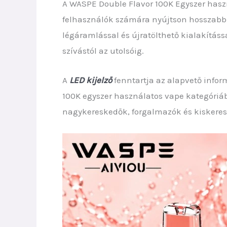
A WASPE Double Flavor 100K Egyszer haszn
felhasználók számára nyújtson hosszabb 
légáramlással és újratölthető kialakítás
szívástól az utolsóig.
A
LED kijelző
fenntartja az alapvető info
100K egyszer használatos vape kategóriá
nagykereskedők, forgalmazók és kiskere