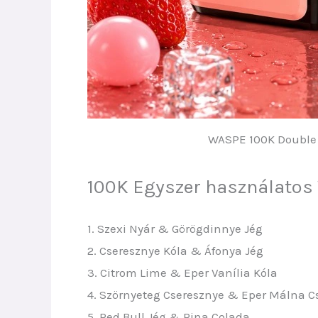
WASPE 100K Double F
100K Egyszer használatos V
1. Szexi Nyár & Görögdinnye Jég
2. Cseresznye Kóla & Áfonya Jég
3. Citrom Lime & Eper Vanília Kóla
4. Szörnyeteg Cseresznye & Eper Málna C
5. Red Bull Jég & Pina Colada