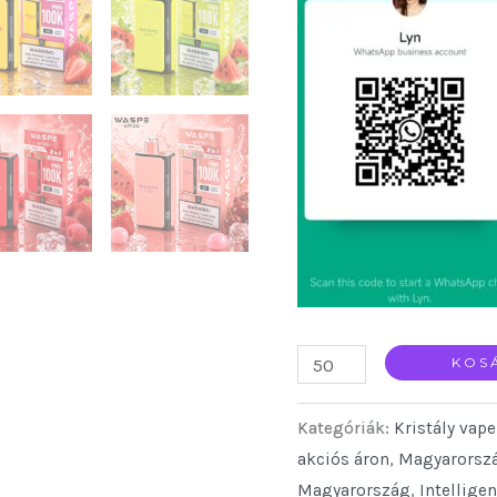
WASPE
KOS
Double
Kategóriák:
Kristály vap
Flavor
akciós áron
,
Magyarorszá
100K
Magyarország
,
Intelligen