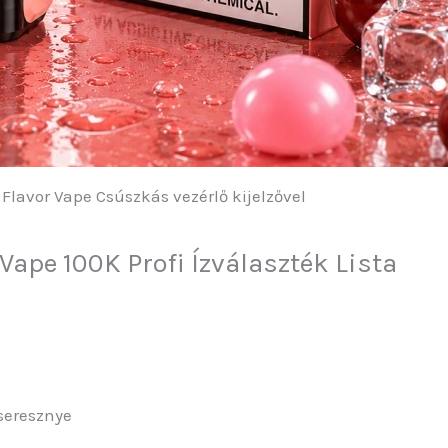
lavor Vape Csúszkás vezérlő kijelzővel
ape 100K Profi Ízválaszték Lista
seresznye