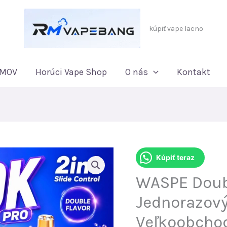
kúpiť vape lacno
MOV
Horúci Vape Shop
O nás
Kontakt
Kúpiť teraz
WASPE Doub
Jednorazový
Veľkoobchod