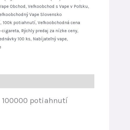
Vape Obchod
,
Veľkoobchod s Vape v Poľsku
,
eľkoobchodný Vape Slovensko
í
,
100k potiahnutí
,
Veľkoobchodná cena
-cigareta
,
Rýchly predaj za nízke ceny
,
ednávky 100 ks
,
Nabíjateľný vape
,
e
 100000 potiahnutí