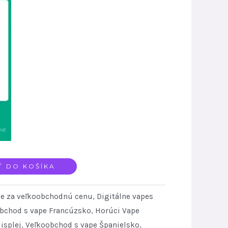
Ť DO KOŠÍKA
pe za veľkoobchodnú cenu
,
Digitálne vapes
bchod s vape Francúzsko
,
Horúci Vape
isplej
,
Veľkoobchod s vape Španielsko
,