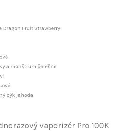
e Dragon Fruit Strawberry
dové
čky a monštrum čerešne
wi
icové
ený býk jahoda
ednorazový vaporizér Pro 100K