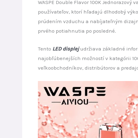
WASPE Double Flavor 100K Jednorazový va
používateľov, ktorí hľadajú dlhodobý vý
prúdením vzduchu a nabíjateľným dizaj
prvého potiahnutia po posledné.
Tento
LED displej
udržiava základné infor
najobľúbenejších možností v kategórii 1
veľkoobchodníkov, distribútorov a predaj