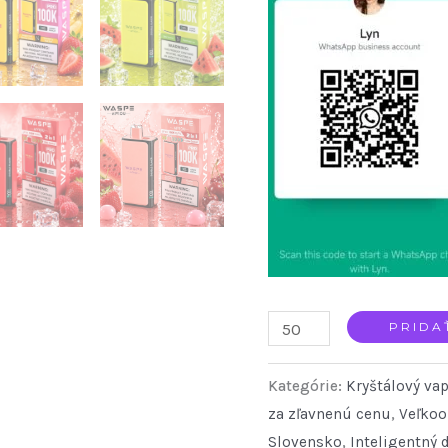
WASPE
PRIDA
Double
Kategórie:
Kryštálový va
Flavor
za zľavnenú cenu
,
Veľkoo
100K
Slovensko
,
Inteligentný d