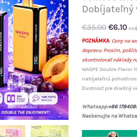
Dobíjateľný 
Original
Cu
€
35.00
€
6.10
+ná
price
pr
POZNÁMKA
:
Ceny na we
dopravu. Prosím, pošli
was:
is:
skontrolovať náklady n
€35.00.
€6.
WASPE Double Flavor 1
nabíjateľnú pohodlnosť
životnosť pre dnešný v
Whatsapp:
+86 178408
Naskenujte na Whatsap