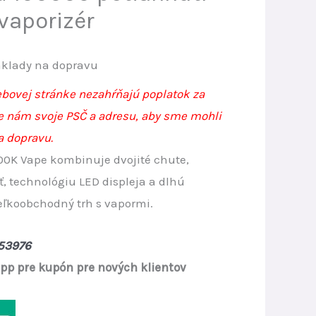
vaporizér
rrent
klady na dopravu
ice
bovej stránke nezahŕňajú poplatok za
te nám svoje PSČ a adresu, aby sme mohli
a dopravu.
10.
00K Vape kombinuje dvojité chute,
, technológiu LED displeja a dlhú
eľkoobchodný trh s vapormi.
53976
p pre kupón pre nových klientov