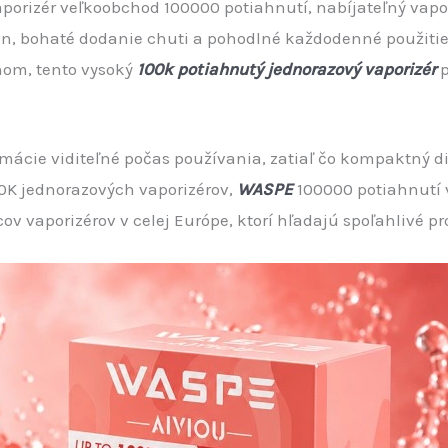
porizér veľkoobchod 100000 potiahnutí, nabíjateľný vapor
kon, bohaté dodanie chuti a pohodlné každodenné použiti
nom, tento vysoký
100k potiahnutý jednorazový vaporizér
p
mácie viditeľné počas používania, zatiaľ čo kompaktný d
00K jednorazových vaporizérov,
WASPE
100000 potiahnutí v
cov vaporizérov v celej Európe, ktorí hľadajú spoľahlivé 