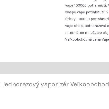
Disposable
vape 100000 potiahnutí
,
Vape
waspe vape potiahnutí
,
V
Wholesale
Štítky:
100000 potiahnut
100000
vape shop
,
Jednorazová e
Puffs
minimálne množstvo obj
Rechargeable
Veľkoobchodná cena Vap
Vape
quantity
 Jednorazový vaporizér Veľkoobchod