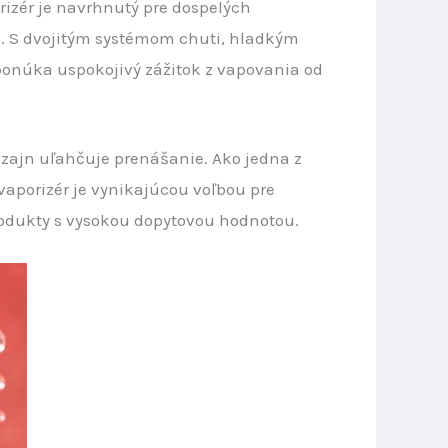
izér je navrhnutý pre dospelých
e. S dvojitým systémom chuti, hladkým
onúka uspokojivý zážitok z vapovania od
izajn uľahčuje prenášanie. Ako jedna z
aporizér je vynikajúcou voľbou pre
produkty s vysokou dopytovou hodnotou.