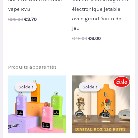
Vape RVB
électronique jetable
avec grand écran de
Original
Current
€
29.00
€
3.70
price
price
jeu
was:
is:
€29.00.
€3.70.
Original
Current
€
46.00
€
6.00
price
price
was:
is:
€46.00.
€6.00.
Produits apparentés
Solde !
Solde !
Solde !
Solde !