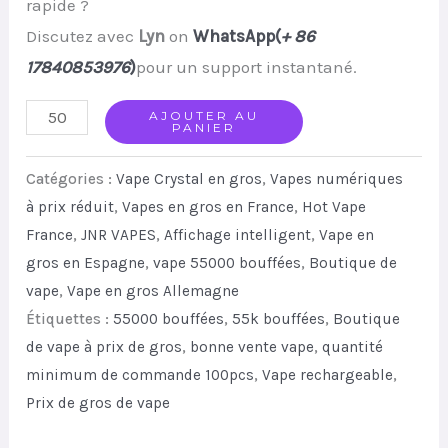
rapide ?
Discutez avec
Lyn
on
WhatsApp(
+ 86
17840853976
)
pour un support instantané.
JNR
AJOUTER AU
PANIER
Rage
Gorilla
Catégories :
Vape Crystal en gros
,
Vapes numériques
55000
à prix réduit
,
Vapes en gros en France
,
Hot Vape
France
,
JNR VAPES
,
Affichage intelligent
,
Vape en
Puffs
gros en Espagne
,
vape 55000 bouffées
,
Boutique de
Disposable
vape
,
Vape en gros Allemagne
Vape
Étiquettes :
55000 bouffées
,
55k bouffées
,
Boutique
Dual
de vape à prix de gros
,
bonne vente vape
,
quantité
Mesh
minimum de commande 100pcs
,
Vape rechargeable
,
Smart
Prix de gros de vape
Display