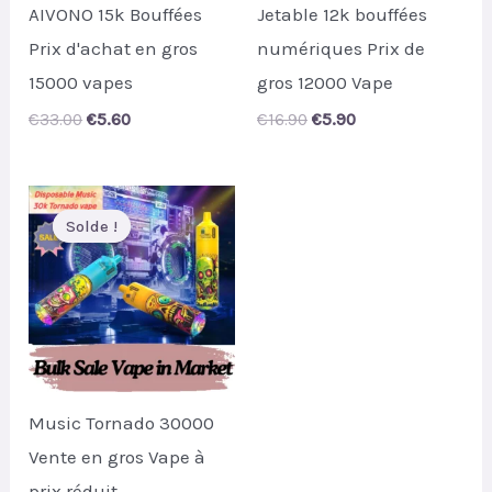
AIVONO 15k Bouffées
Jetable 12k bouffées
Prix d'achat en gros
numériques Prix de
15000 vapes
gros 12000 Vape
Original
Current
Original
Current
€
33.00
€
5.60
€
16.90
€
5.90
price
price
price
price
was:
is:
was:
is:
€33.00.
€5.60.
€16.90.
€5.90.
Solde !
Solde !
Music Tornado 30000
Vente en gros Vape à
prix réduit