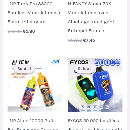
JNR Tank Pro 33000
HIFANCY Super 70K
Bouffées Vape Jetable à
Vape Jetable avec
Écran Intelligent
Affichage Intelligent
Entrepôt France
Original
Current
€
43.00
€
5.80
price
price
Original
Current
€
56.00
€
7.45
was:
is:
price
price
€43.00.
€5.80.
was:
is:
€56.00.
€7.45.
Solde !
Solde !
Solde !
Solde !
JNR Alien 10000 Puffs
FYCOS 50 000 bouffées
Bas Prix Vente Chaude
Joueur Jetable cigarette