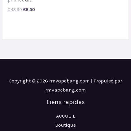
Original
Current
€
43.90
€
6.50
price
price
was:
is:
€43.90.
€6.50.
Copyright © 2026 rmvapebang.com | Propulsé par
rmvapebang.com
Liens rapides
ACCUEIL
Boutique