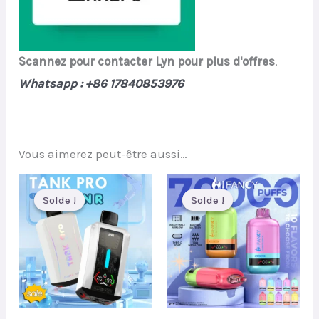
Scannez pour contacter Lyn pour plus d'offres
.
Whatsapp : +86 17840853976
Vous aimerez peut-être aussi…
Solde !
Solde !
Solde !
Solde !