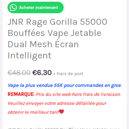
Acheter maintenant
JNR Rage Gorilla 55000
Bouffées Vape Jetable
Dual Mesh Écran
Intelligent
Original
Current
€
48.00
€
6.30
+ frais de port
price
price
Vape la plus vendue 55K pour commandes en gros
REMARQUE
:
Prix du site web hors frais de livraison.
was:
is:
Veuillez envoyer votre adresse détaillée pour
€48.00.
€6.30.
obtenir le meilleur tarif