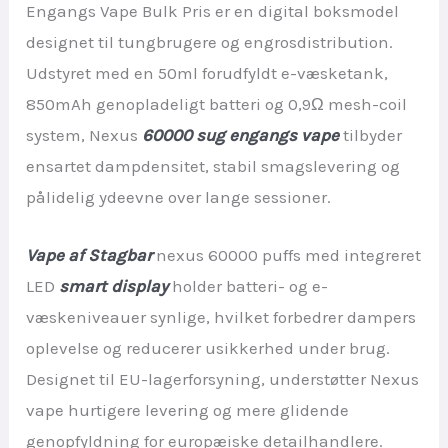
Engangs Vape Bulk Pris er en digital boksmodel
designet til tungbrugere og engrosdistribution.
Udstyret med en 50ml forudfyldt e-væsketank,
850mAh genopladeligt batteri og 0,9Ω mesh-coil
system, Nexus
60000 sug engangs vape
tilbyder
ensartet dampdensitet, stabil smagslevering og
pålidelig ydeevne over lange sessioner.
Vape af Stagbar
nexus 60000 puffs med integreret
LED
smart display
holder batteri- og e-
væskeniveauer synlige, hvilket forbedrer dampers
oplevelse og reducerer usikkerhed under brug.
Designet til EU-lagerforsyning, understøtter Nexus
vape hurtigere levering og mere glidende
genopfyldning for europæiske detailhandlere.