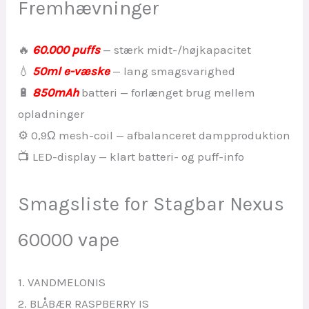
Fremhævninger
🔥
60.000 puffs
— stærk midt-/højkapacitet
💧
50ml e-væske
— lang smagsvarighed
🔋
850mAh
batteri — forlænget brug mellem
opladninger
⚙️ 0,9Ω mesh-coil — afbalanceret dampproduktion
📺 LED-display — klart batteri- og puff-info
Smagsliste for Stagbar Nexus
60000 vape
1. VANDMELONIS
2. BLÅBÆR RASPBERRY IS