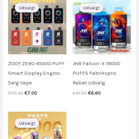
Udsalg!
Udsalg!
Udsalg!
Udsalg!
ZOOY ZERO 45000 PUFF
JNR Falcon-X 18000
Smart Display Engros
PUFFS Fabrikspris
Salg Vape
Rabat Udsalg
Original
Current
Original
Current
€
53.00
€
7.00
€
41.00
€
6.60
price
price
price
price
was:
is:
was:
is:
€53.00.
€7.00.
€41.00.
€6.60.
Udsalg!
Udsalg!