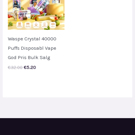
Waspe Crystal 40000
Puffs Disposabl Vape
God Pris Bulk Salg
Original
Current
€
32.00
€
5.20
price
price
was:
is:
€32.00.
€5.20.