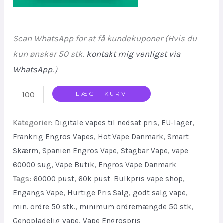
Scan WhatsApp for at få kundekuponer (Hvis du
kun ønsker 50 stk.
kontakt mig venligst via
WhatsApp.
）
Eu
LÆG I KURV
Warehouse
Kategorier:
Digitale vapes til nedsat pris
,
EU-lager
,
Sale
Frankrig Engros Vapes
,
Hot Vape Danmark
,
Smart
Stagbar
Skærm
,
Spanien Engros Vape
,
Stagbar Vape
,
vape
Nexus
60000 sug
,
Vape Butik
,
Engros Vape Danmark
60000
Tags:
60000 pust
,
60k pust
,
Bulkpris vape shop
,
Puffs
Engangs Vape
,
Hurtige Pris Salg
,
godt salg vape
,
Disposable
min. ordre 50 stk.
,
minimum ordremængde 50 stk
,
Vape
Genopladelig vape
,
Vape Engrospris