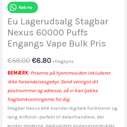
Køb nu
Eu Lagerudsalg Stagbar
Nexus 60000 Puffs
Engangs Vape Bulk Pris
Original
Current
€
58.00
€
6.80
+fragtpris
price
price
BEMÆRK
: Priserne på hjemmesiden inkluderer
ikke forsendelsesgebyr. Send venligst dit
was:
is:
postnummer og adresse, så vi kan tjekke
€58.00.
€6.80.
fragtomkostningerne for dig.
Stagbar Nexus 60K blander digitale funktioner og
lang driftstid—perfekt til detailhandlere, der
ønsker moderne, højkvalitets engangsprodukter