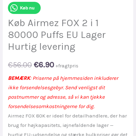
Køb nu
Køb Airmez FOX 2 i 1
80000 Puffs EU Lager
Hurtig levering
Original
Current
€
56.00
€
6.90
+fragtpris
price
price
BEMÆRK
: Priserne på hjemmesiden inkluderer
ikke forsendelsesgebyr. Send venligst dit
was:
is:
postnummer og adresse, så vi kan tjekke
€56.00.
€6.90.
forsendelsesomkostningerne for dig.
Airmez FOX 80K er ideel for detailhandlere, der har
brug for højkapasitets, iøjnefaldende lager —
hurtig EU-udsendelse og stærke bulkpriser gør det