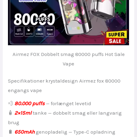
Airmez FOX Dobbelt smag 80000 puffs Hot Sale
Vape
Specifikationer krystaldesign Airmez fox 80000
engangs vape
💨
80.000 puffs
— forlænget levetid
🧴
2×15ml
tanke — dobbelt smag eller langvarig
brug
🔋
650mAh
genopladelig — Type-C opladning