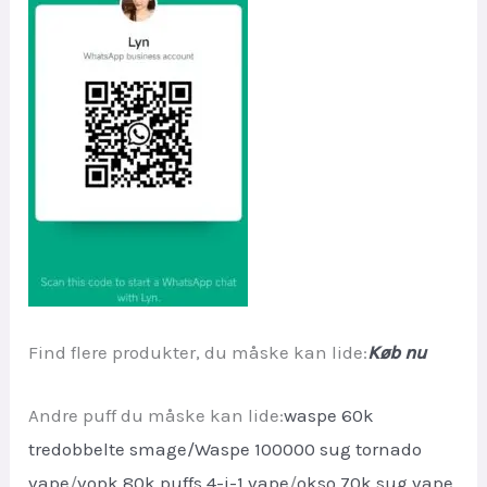
Find flere produkter, du måske kan lide:
Køb nu
Andre puff du måske kan lide:
waspe 60k
tredobbelte smage
/
Waspe 100000 sug tornado
vape
/
vopk 80k puffs 4-i-1 vape
/
okso 70k sug vape