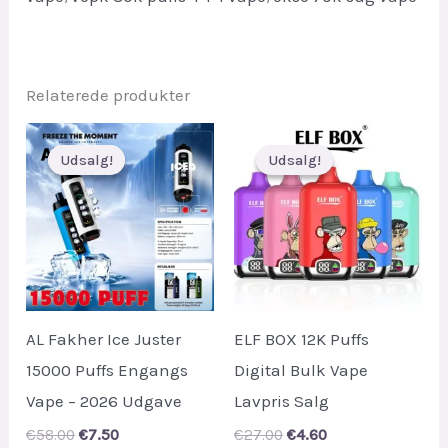
Relaterede produkter
Udsalg!
Udsalg!
Udsalg!
Udsalg!
AL Fakher Ice Juster
ELF BOX 12K Puffs
15000 Puffs Engangs
Digital Bulk Vape
Vape – 2026 Udgave
Lavpris Salg
Original
Current
Original
Current
€
58.00
€
7.50
€
27.00
€
4.60