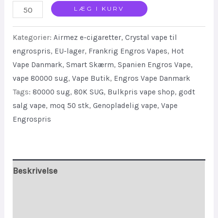
Buy
LÆG I KURV
Airmez
Kategorier:
Airmez e-cigaretter
,
Crystal vape til
FOX
engrospris
,
EU-lager
,
Frankrig Engros Vapes
,
Hot
2
Vape Danmark
,
Smart Skærm
,
Spanien Engros Vape
,
in
vape 80000 sug
,
Vape Butik
,
Engros Vape Danmark
1
Tags:
80000 sug
,
80K SUG
,
Bulkpris vape shop
,
godt
80000
salg vape
,
moq 50 stk
,
Genopladelig vape
,
Vape
Puffs
Engrospris
EU
Warehouse
Fast
Beskrivelse
Shipping
quantity
Yderligere information
Anmeldelser (0)