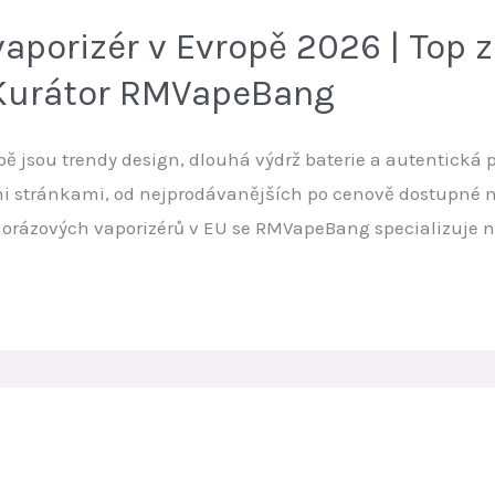
vaporizér v Evropě 2026 | Top
| Kurátor RMVapeBang
ě jsou trendy design, dlouhá výdrž baterie a autentická 
i stránkami, od nejprodávanějších po cenově dostupné mo
orázových vaporizérů v EU se RMVapeBang specializuje na 