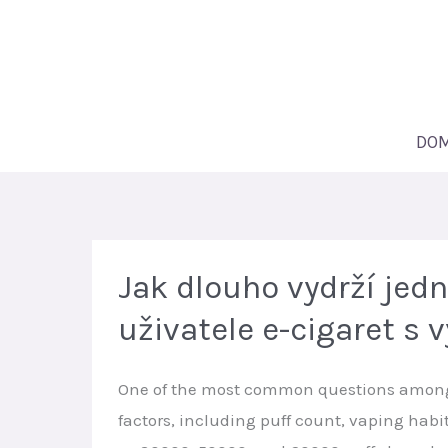
Přeskočit
na
obsah
DO
Jak dlouho vydrží jed
uživatele e-cigaret 
One of the most common questions among v
factors, including puff count, vaping habi