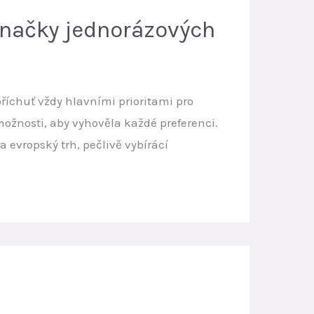
 značky jednorázových
příchuť vždy hlavními prioritami pro
žnosti, aby vyhověla každé preferenci.
evropský trh, pečlivě vybírácí