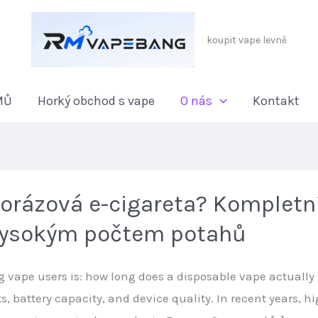
koupit vape levně
MŮ
Horký obchod s vape
O nás
Kontakt
norázová e-cigareta? Kompletn
s vysokým počtem potahů
ape users is: how long does a disposable vape actually 
ts, battery capacity, and device quality. In recent years,