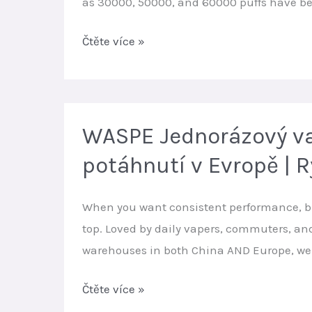
as 30000, 50000, and 60000 puffs have be
Jak
Čtěte více »
dlouho
vydrží
jednorázová
e-
WASPE Jednorázový va
cigareta?
potáhnutí v Evropě | 
Kompletní
průvodce
When you want consistent performance, big 
pro
top. Loved by daily vapers, commuters, an
uživatele
warehouses in both China AND Europe, we
e-
cigaret
WASPE
Čtěte více »
s
Jednorázový