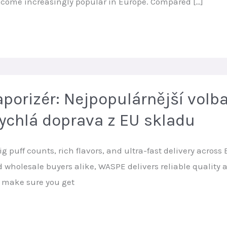
come increasingly popular in Europe. Compared […]
porizér: Nejpopulárnější vol
Rychlá doprava z EU skladu
puff counts, rich flavors, and ultra-fast delivery across 
d wholesale buyers alike, WASPE delivers reliable qualit
 make sure you get