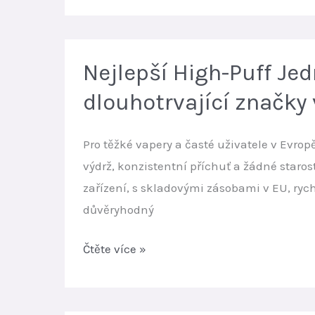
vysokým
vaporizér:
počtem
Nejpopulárnější
potahů
volba
Nejlepší High-Puff Je
s
dlouhotrvající značky
vysokým
počtem
Pro těžké vapery a časté uživatele v Evro
potáhnutí
výdrž, konzistentní příchuť a žádné staros
v
zařízení, s skladovými zásobami v EU, r
Evropě
důvěryhodný
|
Rychlá
Nejlepší
Čtěte více »
doprava
High-
z
Puff
EU
Jednorázové