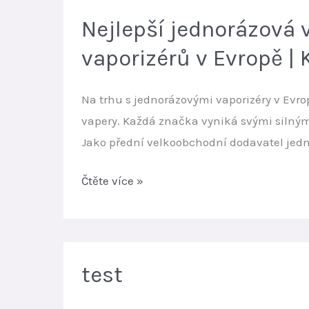
skladu
Vaporizéry
Nejlepší jednorázová 
Evropa
vaporizérů v Evropě 
2026
|
Na trhu s jednorázovými vaporizéry v Evrop
Top
vapery. Každá značka vyniká svými silným
dlouhotrvající
Jako přední velkoobchodní dodavatel jedn
značky
vaporizérů
Nejlepší
Čtěte více »
jednorázová
vaporizér
v
Evropě
test
2026
|