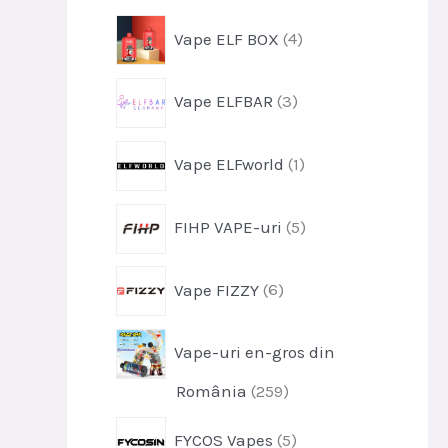
u
r
s
p
Vape ELF BOX
4
o
e
r
d
o
u
p
Vape ELFBAR
3
d
s
r
u
o
s
p
Vape ELFworld
1
d
e
r
u
o
s
p
FIHP VAPE-uri
5
d
e
r
u
o
s
p
Vape FIZZY
6
d
r
u
o
s
Vape-uri en-gros din
d
e
u
p
România
259
s
r
e
p
FYCOS Vapes
5
o