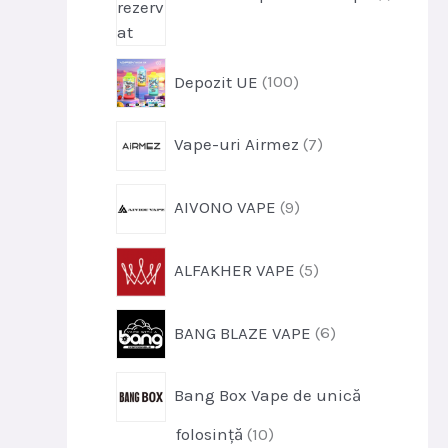
o
u
d
s
u
p
s
Depozit UE
100
r
o
p
Vape-uri Airmez
7
d
r
u
o
s
p
AIVONO VAPE
9
d
e
r
u
o
s
p
ALFAKHER VAPE
5
d
e
r
u
o
s
p
BANG BLAZE VAPE
6
d
e
r
u
o
s
Bang Box Vape de unică
d
e
u
p
folosință
10
s