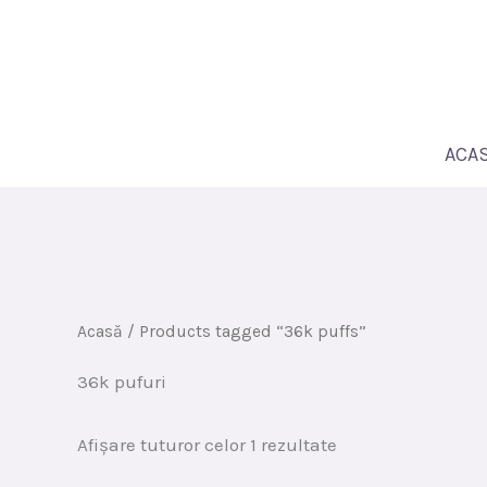
Sari
la
conținut
ACA
Acasă
/ Products tagged “36k puffs”
36k pufuri
Sortat
Afișare tuturor celor 1 rezultate
după
cele