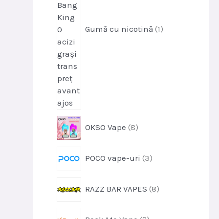
u
e
s
Gumă cu nicotină
1
p
OKSO Vape
8
r
o
p
POCO vape-uri
3
d
r
u
o
s
p
RAZZ BAR VAPES
8
d
e
r
u
o
s
p