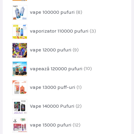
u
o
s
p
vape 100000 pufuri
8
d
e
r
u
o
s
p
vaporizator 110000 pufuri
3
d
e
r
u
o
s
p
vape 12000 pufuri
9
d
e
r
u
o
s
p
vapează 120000 pufuri
10
d
e
r
u
o
s
p
vape 13000 puff-uri
1
d
e
r
u
o
s
p
Vape 140000 Pufuri
2
d
e
r
u
o
s
p
vape 15000 pufuri
12
d
r
u