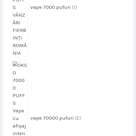
vape 7000 pufuri
1
p
r
o
d
u
s
e
vape 70000 pufuri
2