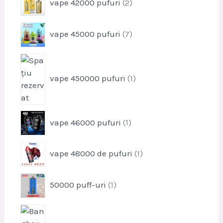
vape 42000 pufuri
2
d
r
u
o
s
p
vape 45000 pufuri
7
d
e
r
u
o
s
p
d
e
r
u
vape 450000 pufuri
1
o
s
d
e
u
p
s
vape 46000 pufuri
1
r
o
p
vape 48000 de pufuri
1
d
r
u
o
s
p
50000 puff-uri
1
d
r
u
o
s
p
d
r