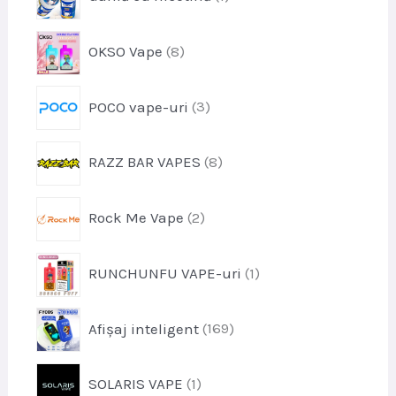
r
u
o
s
p
OKSO Vape
8
d
e
r
u
o
s
p
POCO vape-uri
3
d
r
u
o
s
p
RAZZ BAR VAPES
8
d
e
r
u
o
s
p
Rock Me Vape
2
d
e
r
u
o
s
p
RUNCHUNFU VAPE-uri
1
d
e
r
u
o
s
p
Afișaj inteligent
169
d
e
r
u
o
s
p
SOLARIS VAPE
1
d
r