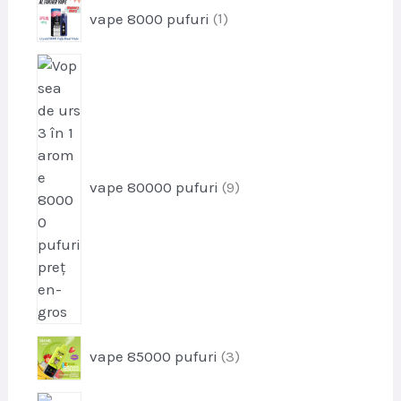
p
vape 8000 pufuri
1
d
r
u
o
s
p
d
r
u
o
s
d
u
s
vape 80000 pufuri
9
e
p
vape 85000 pufuri
3
r
o