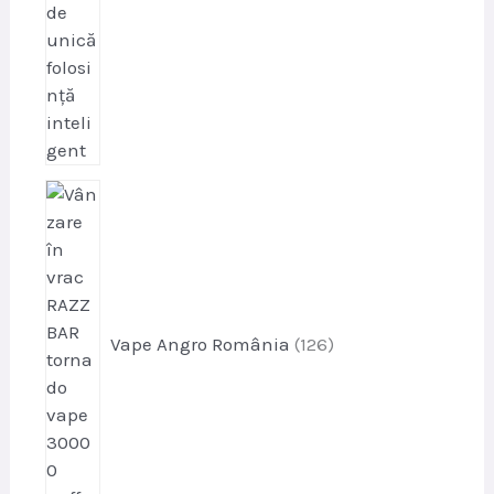
p
r
o
d
u
s
Vape Angro România
126
e