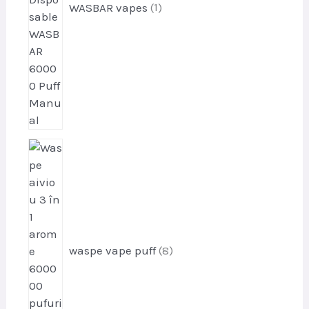
WASBAR vapes
1
p
r
o
d
u
s
e
waspe vape puff
8