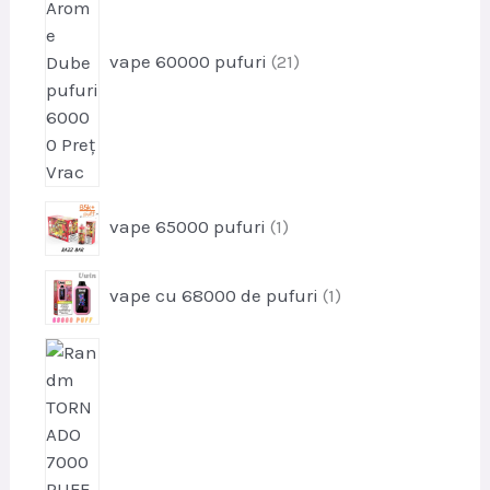
o
d
u
vape 60000 pufuri
21
s
e
p
vape 65000 pufuri
1
r
o
p
vape cu 68000 de pufuri
1
d
r
u
o
s
p
d
r
u
o
s
d
u
s