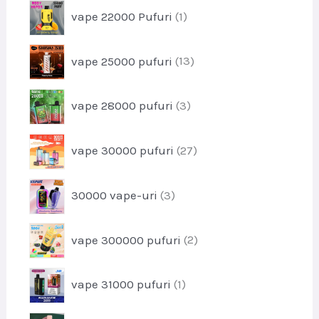
s
p
vape 22000 Pufuri
1
d
e
r
u
o
s
p
vape 25000 pufuri
13
d
e
r
u
o
s
p
vape 28000 pufuri
3
d
r
u
o
s
p
vape 30000 pufuri
27
d
e
r
u
o
s
p
30000 vape-uri
3
d
e
r
u
o
s
p
vape 300000 pufuri
2
d
e
r
u
o
s
p
vape 31000 pufuri
1
d
e
r
u
o