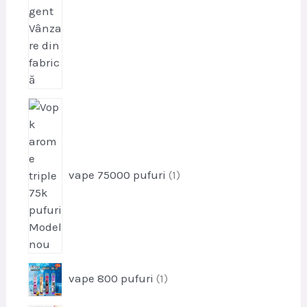
p
r
o
d
u
vape 75000 pufuri
1
s
p
vape 800 pufuri
1
r
o