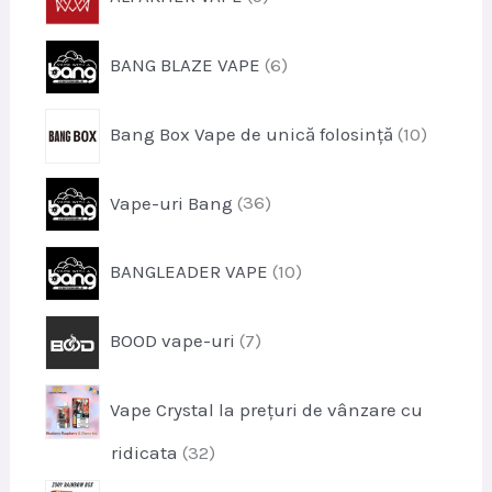
e
r
u
o
s
p
BANG BLAZE VAPE
6
d
e
r
u
o
s
p
Bang Box Vape de unică folosință
10
d
e
r
u
o
s
p
Vape-uri Bang
36
d
e
r
u
o
s
p
BANGLEADER VAPE
10
d
e
r
u
o
s
p
BOOD vape-uri
7
d
e
r
u
o
s
Vape Crystal la prețuri de vânzare cu
d
e
u
p
ridicata
32
s
r
e