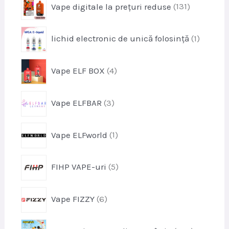
p
Vape digitale la prețuri reduse
131
o
r
d
o
u
p
lichid electronic de unică folosință
1
d
s
r
u
e
o
s
p
Vape ELF BOX
4
d
e
r
u
o
s
p
Vape ELFBAR
3
d
r
u
o
s
p
Vape ELFworld
1
d
e
r
u
o
s
p
FIHP VAPE-uri
5
d
e
r
u
o
s
p
Vape FIZZY
6
d
r
u
o
s
p