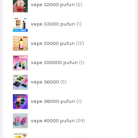
s
p
vape 32000 pufuri
2
d
e
r
u
o
s
p
vape 33000 pufuri
1
d
r
u
o
s
p
vape 35000 pufuri
12
d
e
r
u
o
s
p
vape 350000 pufuri
1
d
r
u
o
s
p
vape 36000
5
d
e
r
u
o
s
p
vape 38000 pufuri
1
d
r
u
o
s
p
vape 40000 pufuri
24
d
e
r
u
o
s
p