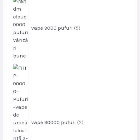
p
d
r
u
o
s
d
e
vape 9000 pufuri
5
u
s
e
p
r
o
d
u
s
e
vape 90000 pufuri
2