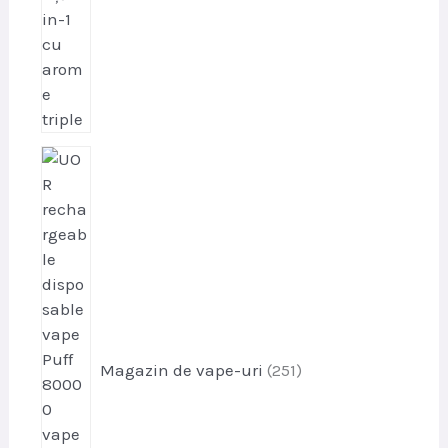
p
r
o
d
u
s
e
Magazin de vape-uri
251