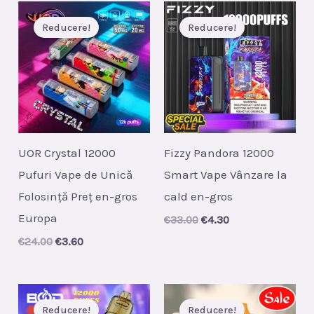
Reducere!
Reducere!
UOR Crystal 12000
Fizzy Pandora 12000
Pufuri Vape de Unică
Smart Vape Vânzare la
Folosință Preț en-gros
cald en-gros
Europa
Original
Current
€
33.00
€
4.30
price
price
Original
Current
€
24.00
€
3.60
was:
is:
price
price
€33.00.
€4.30.
was:
is:
€24.00.
€3.60.
Reducere!
Reducere!