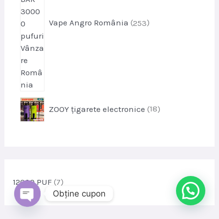
u
s
Vape Angro România
253
e
p
ZOOY țigarete electronice
18
r
o
d
u
s
e
12000 PUF
(7)
Obține cupon
DESCHIDE
CHATY