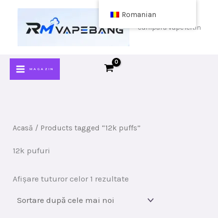
Sari
Romanian
la
cumpără vape ieftin
conținut
MAGAZIN
Acasă
/ Products tagged “12k puffs”
12k pufuri
Sortat
Afișare tuturor celor 1 rezultate
după
cele
mai
recente