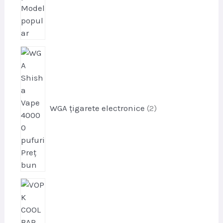
p
r
o
d
u
WGA țigarete electronice
2
s
e
p
r
o
d