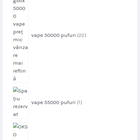
u
o
s
d
u
s
vape 50000 pufuri
22
e
p
r
vape 55000 pufuri
1
o
d
u
p
s
r