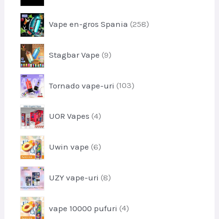
u
o
s
p
Vape en-gros Spania
258
d
e
r
u
o
s
p
Stagbar Vape
9
d
r
u
o
s
p
Tornado vape-uri
103
d
e
r
u
o
s
p
UOR Vapes
4
d
e
r
u
o
s
p
Uwin vape
6
d
e
r
u
o
s
p
UZY vape-uri
8
d
e
r
u
o
s
p
vape 10000 pufuri
4
d
e
r