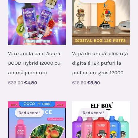
Vânzare la cald Acum
Vapă de unică folosință
BOOD Hybrid 12000 cu
digitală 12k pufuri la
aromă premium
preț de en-gros 12000
Original
Current
Original
Current
€
33.00
€
4.80
€
16.90
€
5.90
price
price
price
price
was:
is:
was:
is:
€33.00.
€4.80.
€16.90.
€5.90.
Reducere!
Reducere!