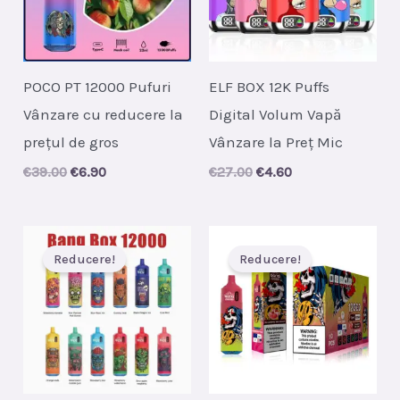
POCO PT 12000 Pufuri
ELF BOX 12K Puffs
Vânzare cu reducere la
Digital Volum Vapă
prețul de gros
Vânzare la Preț Mic
Original
Current
Original
Current
€
39.00
€
6.90
€
27.00
€
4.60
price
price
price
price
was:
is:
was:
is:
€39.00.
€6.90.
€27.00.
€4.60.
Reducere!
Reducere!