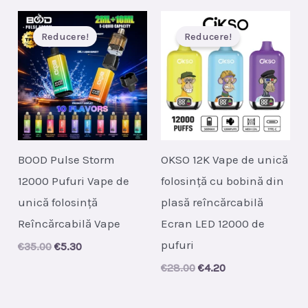
Reducere!
Reducere!
BOOD Pulse Storm
OKSO 12K Vape de unică
12000 Pufuri Vape de
folosință cu bobină din
unică folosință
plasă reîncărcabilă
Reîncărcabilă Vape
Ecran LED 12000 de
pufuri
Original
Current
€
35.00
€
5.30
price
price
Original
Current
€
28.00
€
4.20
was:
is:
price
price
€35.00.
€5.30.
was:
is:
€28.00.
€4.20.