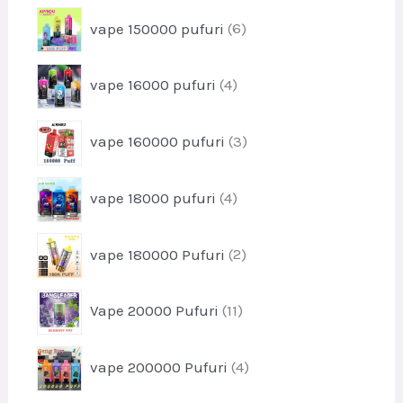
o
s
p
vape 150000 pufuri
6
d
e
r
u
o
s
p
vape 16000 pufuri
4
d
e
r
u
o
s
p
vape 160000 pufuri
3
d
e
r
u
o
s
p
vape 18000 pufuri
4
d
e
r
u
o
s
p
vape 180000 Pufuri
2
d
e
r
u
o
s
p
Vape 20000 Pufuri
11
d
e
r
u
o
s
p
vape 200000 Pufuri
4
d
e
r
u
o