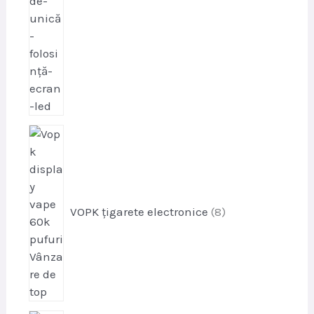
p
r
o
d
u
VOPK țigarete electronice
8
s
e