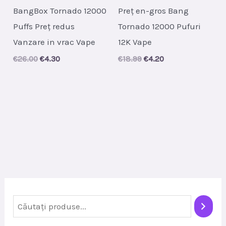
BangBox Tornado 12000
Preț en-gros Bang
Puffs Preț redus
Tornado 12000 Pufuri
Vanzare in vrac Vape
12K Vape
Original
Current
Original
Current
€
26.00
€
4.30
€
18.99
€
4.20
price
price
price
price
was:
is:
was:
is:
€26.00.
€4.30.
€18.99.
€4.20.
C
ă