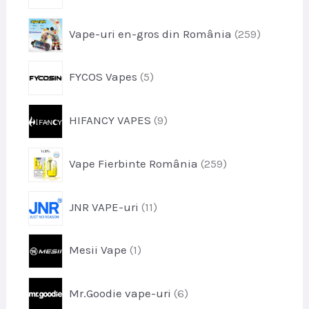
u
o
s
p
Vape-uri en-gros din România
259
d
e
r
u
o
s
p
FYCOS Vapes
5
d
e
r
u
o
s
p
HIFANCY VAPES
9
d
e
r
u
o
s
p
Vape Fierbinte România
259
d
e
r
u
o
s
p
JNR VAPE-uri
11
d
e
r
u
o
s
p
Mesii Vape
1
d
e
r
u
o
s
p
Mr.Goodie vape-uri
6
d
e
r