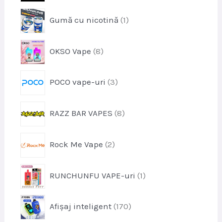
u
o
s
p
Gumă cu nicotină
1
d
r
u
o
s
p
OKSO Vape
8
d
e
r
u
o
s
p
POCO vape-uri
3
d
r
u
o
s
p
RAZZ BAR VAPES
8
d
e
r
u
o
s
p
Rock Me Vape
2
d
e
r
u
o
s
p
RUNCHUNFU VAPE-uri
1
d
e
r
u
o
s
p
Afișaj inteligent
170
d
e
r
u