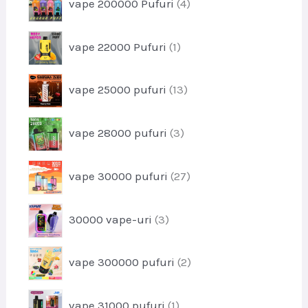
vape 200000 Pufuri
4
d
e
r
u
o
s
p
vape 22000 Pufuri
1
d
e
r
u
o
s
p
vape 25000 pufuri
13
d
e
r
u
o
s
p
vape 28000 pufuri
3
d
r
u
o
s
p
vape 30000 pufuri
27
d
e
r
u
o
s
p
30000 vape-uri
3
d
e
r
u
o
s
p
vape 300000 pufuri
2
d
e
r
u
o
s
p
vape 31000 pufuri
1
d