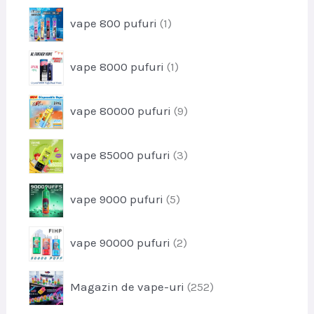
o
s
p
vape 800 pufuri
1
d
e
r
u
o
s
p
vape 8000 pufuri
1
d
r
u
o
s
p
vape 80000 pufuri
9
d
r
u
o
s
p
vape 85000 pufuri
3
d
r
u
o
s
p
vape 9000 pufuri
5
d
e
r
u
o
s
p
vape 90000 pufuri
2
d
e
r
u
o
s
p
Magazin de vape-uri
252
d
e
r
u
o