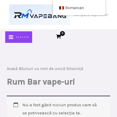
Sari
Romanian
la
cumpără vape ieftin
conținut
MAGAZIN
Acasă
Băuturi cu rom de unică folosință
Rum Bar vape-uri
Nu a fost găsit niciun produs care să
se potrivească cu selecția ta.