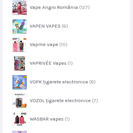
s
p
Vape Angro România
127
d
e
r
u
o
s
p
VAPEN VAPES
6
d
e
r
u
o
s
p
Vapme vape
10
d
e
r
u
o
s
p
VAPRIVÉE Vapes
1
d
e
r
u
o
s
p
VOPK țigarete electronice
8
d
e
r
u
o
s
p
VOZOL țigarete electronice
7
d
r
u
o
s
p
WASBAR vapes
1
d
e
r
u
o