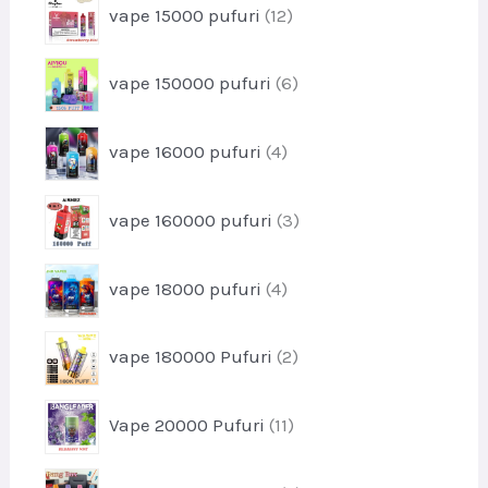
s
p
vape 15000 pufuri
12
d
r
u
o
s
p
vape 150000 pufuri
6
d
e
r
u
o
s
p
vape 16000 pufuri
4
d
e
r
u
o
s
p
vape 160000 pufuri
3
d
e
r
u
o
s
p
vape 18000 pufuri
4
d
e
r
u
o
s
p
vape 180000 Pufuri
2
d
e
r
u
o
s
p
Vape 20000 Pufuri
11
d
e
r
u
o
s
p