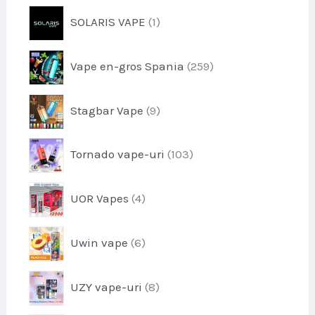
o
s
p
SOLARIS VAPE
1
d
r
u
o
s
p
Vape en-gros Spania
259
d
e
r
u
o
s
p
Stagbar Vape
9
d
r
u
o
s
p
Tornado vape-uri
103
d
e
r
u
o
s
p
UOR Vapes
4
d
e
r
u
o
s
p
Uwin vape
6
d
e
r
u
o
s
p
UZY vape-uri
8
d
e
r
u
o