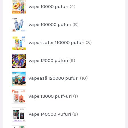
s
p
vape 10000 pufuri
4
d
e
r
u
o
s
p
vape 100000 pufuri
8
d
e
r
u
o
s
p
vaporizator 110000 pufuri
3
d
e
r
u
o
s
p
vape 12000 pufuri
9
d
e
r
u
o
s
p
vapează 120000 pufuri
10
d
e
r
u
o
s
p
vape 13000 puff-uri
1
d
e
r
u
o
s
p
Vape 140000 Pufuri
2
d
e
r
u
o