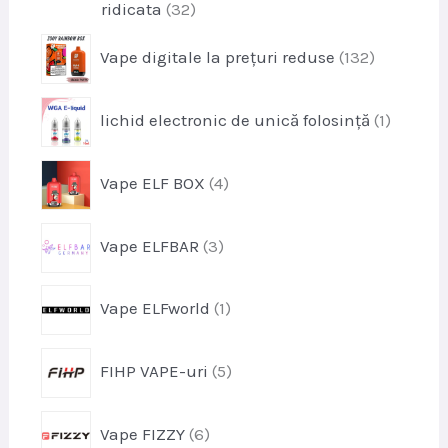
p
ridicata
32
s
r
e
p
Vape digitale la prețuri reduse
132
o
r
d
o
u
p
lichid electronic de unică folosință
1
d
s
r
u
e
o
s
p
Vape ELF BOX
4
d
e
r
u
o
s
p
Vape ELFBAR
3
d
r
u
o
s
p
Vape ELFworld
1
d
e
r
u
o
s
p
FIHP VAPE-uri
5
d
e
r
u
o
s
p
Vape FIZZY
6
d
r