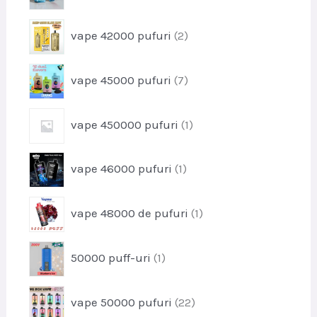
r
u
o
s
p
vape 42000 pufuri
2
d
r
u
o
s
p
vape 45000 pufuri
7
d
e
r
u
o
s
p
vape 450000 pufuri
1
d
e
r
u
o
s
p
vape 46000 pufuri
1
d
e
r
u
o
s
p
vape 48000 de pufuri
1
d
r
u
o
s
p
50000 puff-uri
1
d
r
u
o
s
p
vape 50000 pufuri
22
d
r