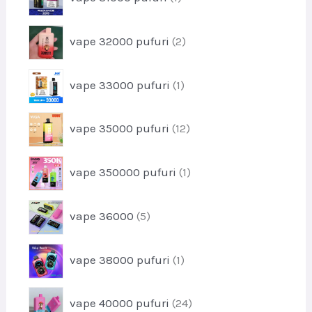
e
r
u
o
s
p
vape 32000 pufuri
2
d
e
r
u
o
s
p
vape 33000 pufuri
1
d
r
u
o
s
p
vape 35000 pufuri
12
d
e
r
u
o
s
p
vape 350000 pufuri
1
d
r
u
o
s
p
vape 36000
5
d
e
r
u
o
s
p
vape 38000 pufuri
1
d
r
u
o
s
p
vape 40000 pufuri
24
d
e