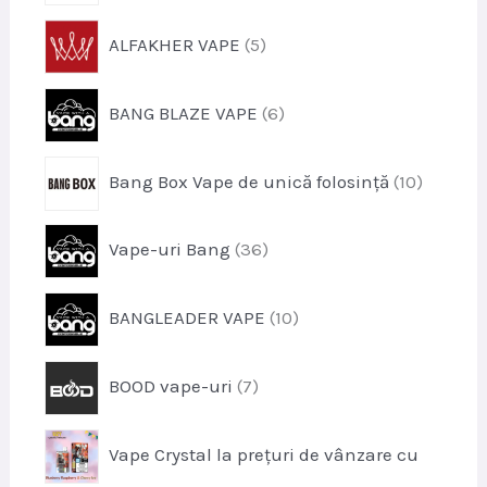
u
o
s
p
ALFAKHER VAPE
5
d
e
r
u
o
s
p
BANG BLAZE VAPE
6
d
e
r
u
o
s
p
Bang Box Vape de unică folosință
10
d
e
r
u
o
s
p
Vape-uri Bang
36
d
e
r
u
o
s
p
BANGLEADER VAPE
10
d
e
r
u
o
s
p
BOOD vape-uri
7
d
e
r
u
o
s
Vape Crystal la prețuri de vânzare cu
d
e
u