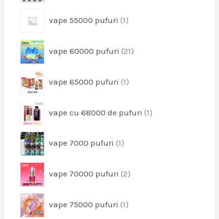
u
o
s
p
vape 55000 pufuri
1
d
r
u
o
s
p
vape 60000 pufuri
21
d
e
r
u
o
s
p
vape 65000 pufuri
1
d
r
u
o
s
p
vape cu 68000 de pufuri
1
d
e
r
u
o
s
p
vape 7000 pufuri
1
d
r
u
o
s
p
vape 70000 pufuri
2
d
r
u
o
s
p
vape 75000 pufuri
1
d
r
u