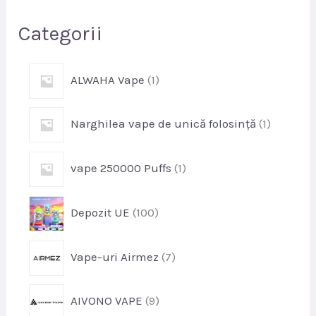
e
Categorii
p
ALWAHA Vape
1
r
o
p
Narghilea vape de unică folosință
1
d
r
u
o
s
p
vape 250000 Puffs
1
d
r
u
o
s
p
Depozit UE
100
d
r
u
o
s
p
Vape-uri Airmez
7
d
r
u
o
s
p
AIVONO VAPE
9
d
e
r