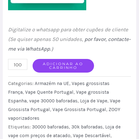
Digitalize o whatsapp para obter cupões de cliente
(Se quiser apenas 50 unidades,
por favor, contacte-
me via WhatsApp.
）
ZOOY
ADICIONAR AO
CARRINHO
twins
30000
Categorias:
Armazém na UE
,
Vapes grossistas
PUFF
França
,
Vape Quente Portugal
,
Vape grossista
Espanha
,
vape 30000 baforadas
,
Loja de Vape
,
Vape
Dual
Grossista Portugal
,
Vape Grossista Portugal
,
ZOOY
Flavor
vaporizadores
Free
Etiquetas:
30000 baforadas
,
30k baforadas
,
Loja de
Switching
vape com preços de atacado
,
Vape Descartável
,