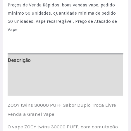
Bulk
Preços de Venda Rápidos
,
boas vendas vape
,
pedido
Sale
mínimo 50 unidades
,
quantidade mínima de pedido
Vape
50 unidades
,
Vape recarregável
,
Preço de Atacado de
quantity
Vape
Descrição
Informação adicional
Avaliações (0)
ZOOY twins 30000 PUFF Sabor Duplo Troca Livre
Venda a Granel Vape
O vape ZOOY twins 30000 PUFF, com comutação