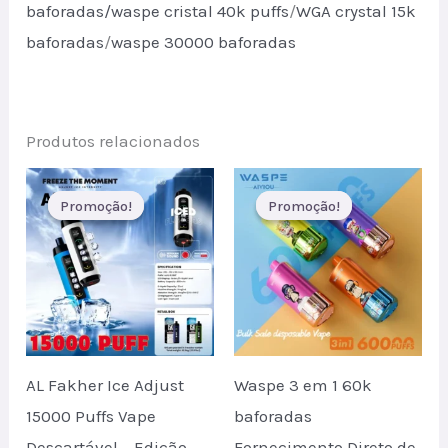
baforadas/
waspe cristal 40k puffs
/
WGA crystal 15k
baforadas
/
waspe 30000 baforadas
Produtos relacionados
Promoção!
Promoção!
Promoção!
Promoção!
AL Fakher Ice Adjust
Waspe 3 em 1 60k
15000 Puffs Vape
baforadas
Descartável – Edição
Fornecimento Direto de