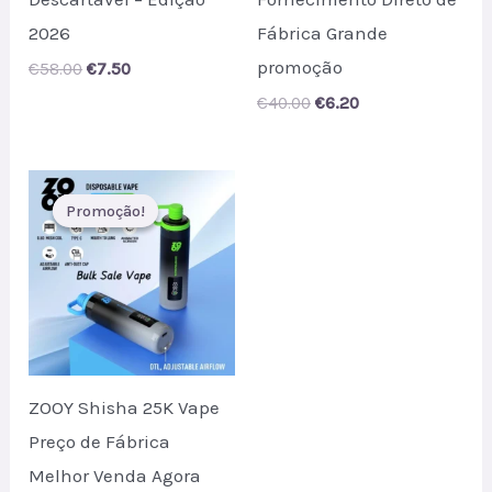
2026
Fábrica Grande
promoção
Original
Current
€
58.00
€
7.50
price
price
Original
Current
€
40.00
€
6.20
was:
is:
price
price
€58.00.
€7.50.
was:
is:
€40.00.
€6.20.
Promoção!
Promoção!
ZOOY Shisha 25K Vape
Preço de Fábrica
Melhor Venda Agora