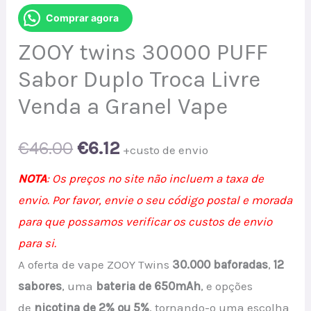
Comprar agora
ZOOY twins 30000 PUFF
Sabor Duplo Troca Livre
Venda a Granel Vape
Original
Current
€
46.00
€
6.12
+custo de envio
price
price
NOTA
: Os preços no site não incluem a taxa de
envio. Por favor, envie o seu código postal e morada
was:
is:
para que possamos verificar os custos de envio
€46.00.
€6.12.
para si.
A oferta de vape ZOOY Twins
30.000 baforadas
,
12
sabores
, uma
bateria de 650mAh
, e opções
de
nicotina de 2% ou 5%
, tornando-o uma escolha