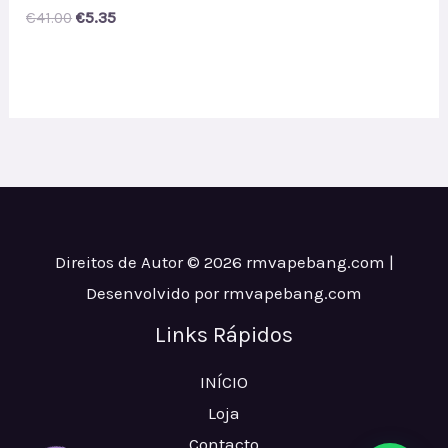
Original
Current
€
41.00
€
5.35
price
price
was:
is:
€41.00.
€5.35.
Direitos de Autor © 2026 rmvapebang.com |
Desenvolvido por rmvapebang.com
Links Rápidos
INÍCIO
Loja
Contacto