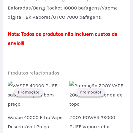
Baforadas
/
Bang Rocket 18000 bafagens
/
Vapme
digital 12k vapores
/
UTCO 7000 bafagens
Nota: Todos os produtos não incluem custos de
envio!!!
Produtos relacionados
Promoção!
Promoção!
Promoção!
Promoção!
Waspe 40000 Fihp Vape
ZOOY POWER 28000
Descartável Preço
PUFF Vaporizador