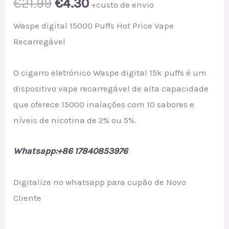
Original
Current
€
21.99
€
4.30
+custo de envio
price
price
Waspe digital 15000 Puffs Hot Price Vape
Recarregável
was:
is:
O cigarro eletrónico Waspe digital 15k puffs é um
€21.99.
€4.30.
dispositivo vape recarregável de alta capacidade
que oferece 15000 inalações com 10 sabores e
níveis de nicotina de 2% ou 5%.
Whatsapp:+86 17840853976
Digitalize no whatsapp para cupão de Novo
Cliente