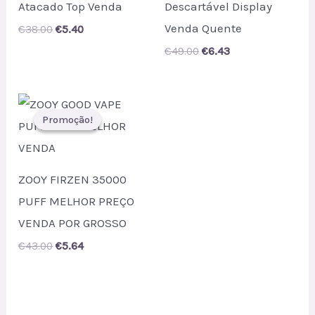
Atacado Top Venda
Descartável Display
Venda Quente
Original
Current
€
38.00
€
5.40
price
price
Original
Current
€
49.00
€
6.43
was:
is:
price
price
€38.00.
€5.40.
was:
is:
€49.00.
€6.43.
Promoção!
Promoção!
ZOOY FIRZEN 35000
PUFF MELHOR PREÇO
VENDA POR GROSSO
Original
Current
€
43.00
€
5.64
price
price
was:
is:
€43.00.
€5.64.