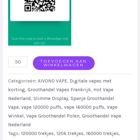
AIVONO
TOEVOEGEN AAN
WINKELWAGEN
3
In
Categorieën:
AIVONO VAPE
,
Digitale vapes met
1
korting
,
Groothandel Vapes Frankrijk
,
Hot Vape
Nederland
,
Slimme Display
,
Spanje Groothandel
Electronic
Vape
,
vape 120000 puffs
,
vape 160000 puffs
,
Vape
Hookah
Winkel
,
Vape Groothandel Polen
,
Groothandel Vape
Vape
Nederland
Multi
Tags:
120000 trekjes
,
120k trekjes
,
160000 trekjes
,
Flavor