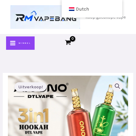
Doorgaan
Dutch
naar
koop goedkope vape
inhoud
WINKEL
Uitverkoop!