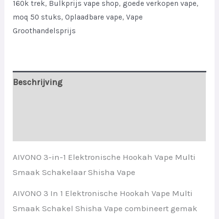
160k trek
,
Bulkprijs vape shop
,
goede verkopen vape
,
Switch
moq 50 stuks
,
Oplaadbare vape
,
Vape
Shisha
Groothandelsprijs
Vape
quantity
Beschrijving
Aanvullende informatie
Beoordelingen (0)
AIVONO 3-in-1 Elektronische Hookah Vape Multi
Smaak Schakelaar Shisha Vape
AIVONO 3 In 1 Elektronische Hookah Vape Multi
Smaak Schakel Shisha Vape combineert gemak