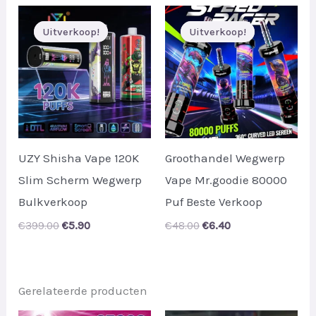
€43.00.
€7.10.
Uitverkoop!
Uitverkoop!
Uitverkoop!
Uitverkoop!
UZY Shisha Vape 120K
Groothandel Wegwerp
Slim Scherm Wegwerp
Vape Mr.goodie 80000
Bulkverkoop
Puf Beste Verkoop
Original
Current
Original
Current
€
399.00
€
5.90
€
48.00
€
6.40
price
price
price
price
was:
is:
was:
is:
€399.00.
€5.90.
€48.00.
€6.40.
Gerelateerde producten