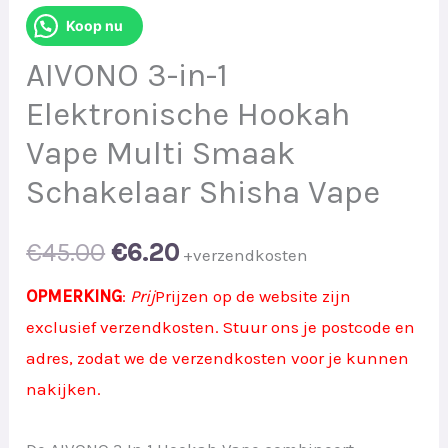
Koop nu
AIVONO 3-in-1
Elektronische Hookah
Vape Multi Smaak
Schakelaar Shisha Vape
Original
Current
€
45.00
€
6.20
+verzendkosten
price
price
OPMERKING
:
Prij
Prijzen op de website zijn
exclusief verzendkosten. Stuur ons je postcode en
was:
is:
adres, zodat we de verzendkosten voor je kunnen
€45.00.
€6.20.
nakijken.