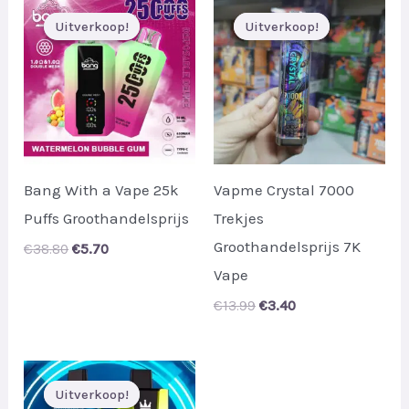
Uitverkoop!
Uitverkoop!
Uitverkoop!
Uitverkoop!
Bang With a Vape 25k
Vapme Crystal 7000
Puffs Groothandelsprijs
Trekjes
Groothandelsprijs 7K
Original
Current
€
38.80
€
5.70
price
price
Vape
was:
is:
€38.80.
€5.70.
Original
Current
€
13.99
€
3.40
price
price
was:
is:
€13.99.
€3.40.
Uitverkoop!
Uitverkoop!