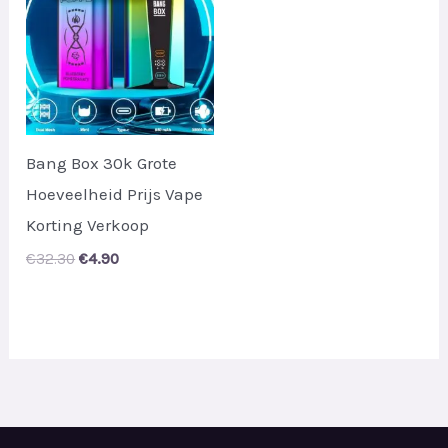
Bang Box 30k Grote
Hoeveelheid Prijs Vape
Korting Verkoop
Original
Current
€
32.30
€
4.90
price
price
was:
is:
€32.30.
€4.90.