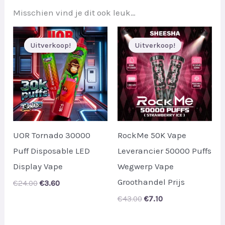
Misschien vind je dit ook leuk…
Uitverkoop!
Uitverkoop!
Uitverkoop!
Uitverkoop!
UOR Tornado 30000
RockMe 50K Vape
Puff Disposable LED
Leverancier 50000 Puffs
Display Vape
Wegwerp Vape
Groothandel Prijs
Original
Current
€
24.00
€
3.60
price
price
Original
Current
€
43.00
€
7.10
was:
is:
price
price
€24.00.
€3.60.
was:
is: