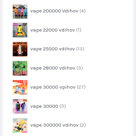
o
i
l
4
v
vape 200000 Vdihov
4
z
k
i
d
o
z
e
1
v
vape 22000 vdihov
1
d
l
i
e
k
z
l
1
o
vape 25000 vdihov
13
d
k
3
v
e
o
i
l
3
v
vape 28000 vdihov
3
z
e
i
d
k
z
e
2
vape 30000 vpihov
27
d
l
7
e
k
i
l
3
o
vape 30000
3
z
k
i
v
d
o
z
e
2
v
vape 300000 vdihov
2
d
l
i
e