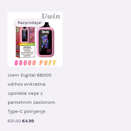
Razprodaja!
Uwin Digital 68000
vdihov enkratna
uporaba vape z
pametnim zaslonom
Type-C polnjenje
Original
Current
€
31.00
€
4.99
price
price