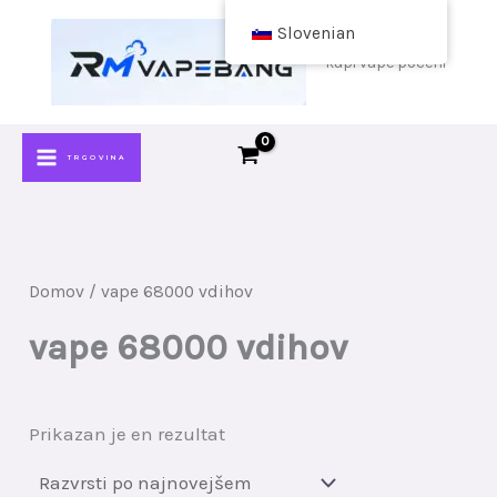
Skoči
Slovenian
na
kupi vape poceni
vsebino
TRGOVINA
Domov
/ vape 68000 vdihov
vape 68000 vdihov
Prikazan je en rezultat