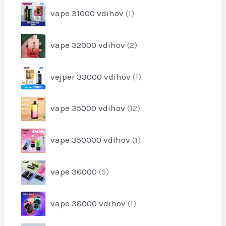
k
z
l
1
o
vape 31000 vdihov
1
d
k
i
v
e
o
z
l
2
v
vape 32000 vdihov
2
d
k
i
e
o
z
l
1
v
vejper 33000 vdihov
1
d
e
i
e
k
z
l
1
vape 35000 vdihov
12
d
k
2
e
o
i
l
1
v
vape 350000 vdihov
1
z
e
i
d
k
z
e
5
vape 36000
5
d
l
i
e
k
z
l
1
o
vape 38000 vdihov
1
d
e
i
v
e
k
z