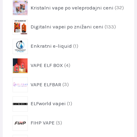
e
3
o
Kristalni vape po veleprodajni ceni
32
d
l
2
v
e
k
i
l
1
o
Digitalni vapei po znižani ceni
133
z
k
3
v
d
o
3
e
1
v
Enkratni e-liquid
1
i
l
i
z
k
z
d
4
o
VAPE ELF BOX
4
d
e
i
v
e
l
z
l
3
k
VAPE ELFBAR
3
d
e
i
o
e
k
z
v
l
1
ELFworld vapei
1
d
k
i
e
o
z
l
5
v
FIHP VAPE
5
d
k
i
e
o
z