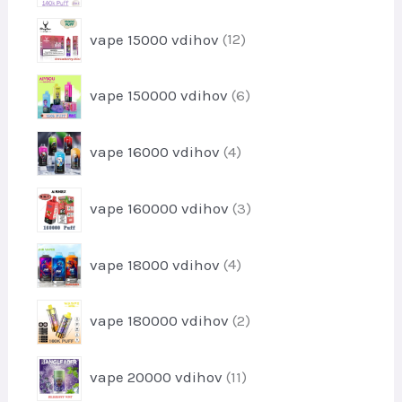
e
k
z
l
1
o
vape 15000 vdihov
12
d
e
2
v
e
k
i
l
6
vape 150000 vdihov
6
z
k
i
d
o
z
e
4
v
vape 16000 vdihov
4
d
l
i
e
k
z
l
3
o
vape 160000 vdihov
3
d
k
i
v
e
o
z
l
4
v
vape 18000 vdihov
4
d
k
i
e
o
z
l
2
v
vape 180000 vdihov
2
d
k
i
e
o
z
l
1
v
vape 20000 vdihov
11
d
k
1
e