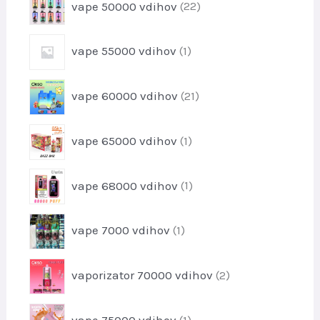
vape 50000 vdihov
22
d
e
2
e
k
i
l
1
vape 55000 vdihov
1
z
e
i
d
k
z
e
2
vape 60000 vdihov
21
d
l
1
e
k
i
l
1
o
vape 65000 vdihov
1
z
e
i
v
d
k
z
e
1
vape 68000 vdihov
1
d
l
i
e
k
z
l
1
o
vape 7000 vdihov
1
d
e
i
v
e
k
z
l
2
vaporizator 70000 vdihov
2
d
e
i
e
k
z
l
1
vape 75000 vdihov
1
d