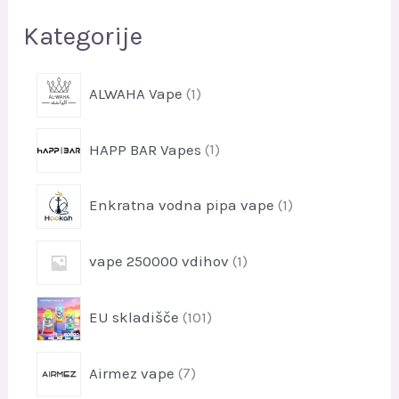
e
Kategorije
1
ALWAHA Vape
1
i
z
1
HAPP BAR Vapes
1
d
i
e
z
l
1
Enkratna vodna pipa vape
1
d
e
i
e
k
z
l
1
vape 250000 vdihov
1
d
e
i
e
k
z
l
1
EU skladišče
101
d
e
0
e
k
1
l
7
Airmez vape
7
i
e
i
z