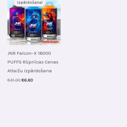
Izpārdošana!
JNR Falcon-X 18000
PUFFS Rūpnīcas Cenas
Atlaižu Izpārdošana
Original
Current
€
41.00
€
6.60
price
price
was:
is:
€41.00.
€6.60.