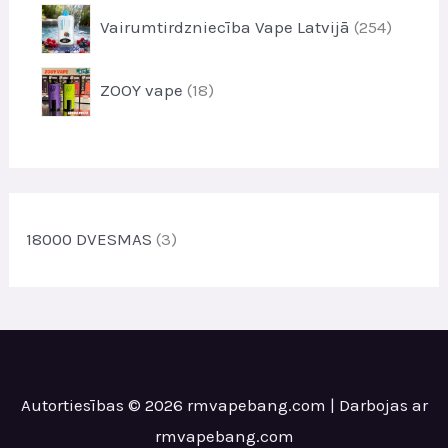
t
r
u
2
i
Vairumtirdzniecība Vape Latvijā
254
o
k
5
d
t
4
u
1
i
ZOOY vape
18
p
k
8
r
t
p
o
i
r
d
o
u
d
k
u
18000 DVESMAS
(3)
t
k
i
t
s
Autortiesības © 2026 rmvapebang.com | Darbojas ar
rmvapebang.com