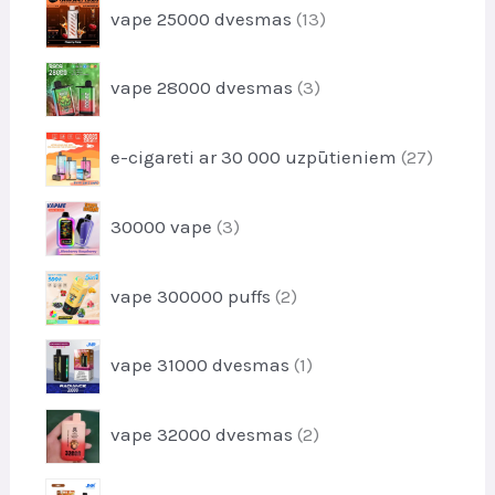
u
1
t
vape 25000 dvesmas
13
o
k
3
s
d
t
p
u
3
i
vape 28000 dvesmas
3
r
k
p
o
t
r
d
2
i
e-cigareti ar 30 000 uzpūtieniem
27
o
u
7
d
k
p
u
3
t
30000 vape
3
r
k
p
s
o
t
r
d
2
i
vape 300000 puffs
2
o
u
p
d
k
r
u
1
t
vape 31000 dvesmas
1
o
k
p
i
d
t
r
u
2
i
vape 32000 dvesmas
2
o
k
p
d
t
r
u
1