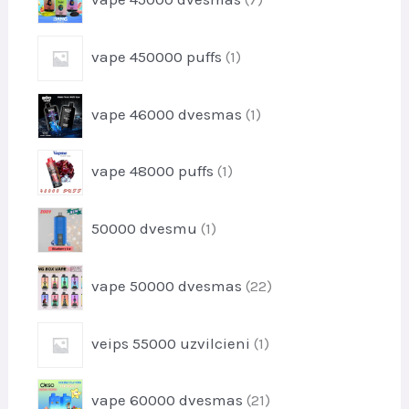
u
p
d
k
r
u
1
t
vape 450000 puffs
1
o
k
p
i
d
t
r
u
1
i
vape 46000 dvesmas
1
o
k
p
d
t
r
u
1
i
vape 48000 puffs
1
o
k
p
d
t
r
u
1
i
50000 dvesmu
1
o
k
p
d
t
r
u
2
i
vape 50000 dvesmas
22
o
k
2
d
t
p
u
1
i
veips 55000 uzvilcieni
1
r
k
p
o
t
r
d
2
i
vape 60000 dvesmas
21
o