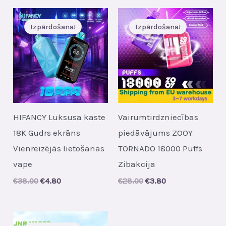
Izpārdošana!
Izpārdošana!
HIFANCY Luksusa kaste
Vairumtirdzniecības
18K Gudrs ekrāns
piedāvājums ZOOY
Vienreizējās lietošanas
TORNADO 18000 Puffs
vape
Zibakcija
Original
Current
Original
Current
€
38.00
€
4.80
€
28.00
€
3.80
price
price
price
price
was:
is:
was:
is:
€38.00.
€4.80.
€28.00.
€3.80.