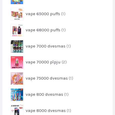
u
1
d
k
p
u
1
t
vape 65000 puffs
1
r
k
p
i
o
t
r
d
1
i
vape 68000 puffs
1
o
u
p
d
k
r
u
1
t
vape 7000 dvesmas
1
o
k
p
i
d
t
r
u
2
i
vape 70000 pīpju
2
o
k
p
d
t
r
u
1
i
vape 75000 dvesmas
1
o
k
p
d
t
r
u
1
i
vape 800 dvesmas
1
o
k
p
d
t
r
u
1
i
vape 8000 dvesmas
1
o
k
p