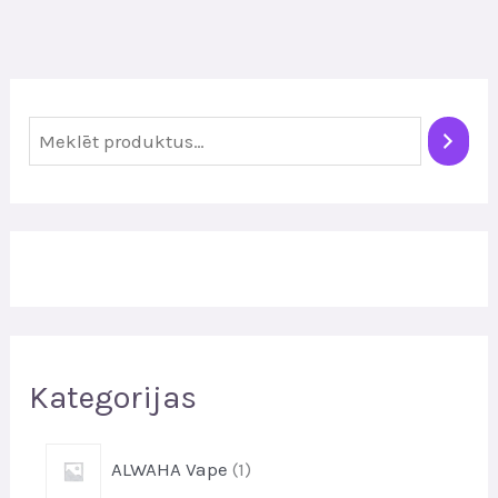
M
e
k
l
ē
t
Kategorijas
1
ALWAHA Vape
1
p