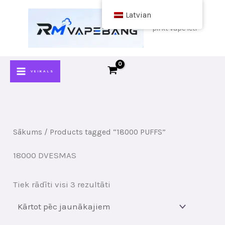
Pāriet
Latvian
uz
pirkt vape lēti
saturu
VEIKALS
Sākums
/ Products tagged “18000 PUFFS”
18000 DVESMAS
Sakārtots
Tiek rādīti visi 3 rezultāti
pēc
jaunākā