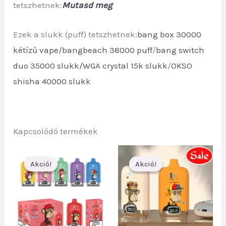
tetszhetnek:
Mutasd meg
Ezek a slukk (puff) tetszhetnek:
bang box 30000
kétízű vape/
bangbeach 38000 puff
/
bang switch
duo 35000 slukk/
WGA crystal 15k slukk
/
OKSO
shisha 40000 slukk
Kapcsolódó termékek
Akció!
Akció!
Akció!
Akció!