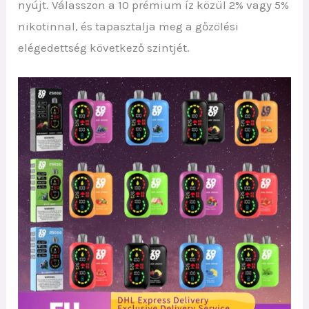
nyújt. Válasszon a 10 prémium íz közül 2% vagy 5%
nikotinnal, és tapasztalja meg a gőzölési
elégedettség következő szintjét.