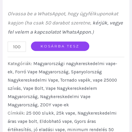
Olvassa be a WhatsAppot, hogy ügyfélkuponokat
kapjon (ha csak 50 darabot szeretne,
kérjük, vegye
fel velem a kapcsolatot WhatsAppon.
）
ZOOY
KOSÁRBA TESZ
Blaze
Kategóriák:
Magyarországi nagykereskedelmi vape-
25K
ek
,
Forró Vape Magyarország
,
Spanyolország
Puffs
Nagykereskedelmi Vape
,
Tornado vapék
,
vape 25000
Double
szívás
,
Vape Bolt
,
Vape Nagykereskedelem
Screen
Magyarország
,
Nagykereskedelmi Vape
Premium
Magyarország
,
ZOOY vape-ek
Quality
Címkék:
25 000 slukk
,
25k vape
,
Nagykereskedelmi
Best
áras vape bolt
,
Eldobható vape
,
Gyors áras
Sale
értékesítés
,
jó eladási vape
,
minimum rendelés 50