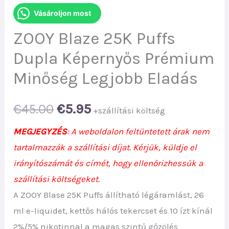
Vásároljon most
ZOOY Blaze 25K Puffs
Dupla Képernyős Prémium
Minőség Legjobb Eladás
Original
Current
€
45.00
€
5.95
+szállítási költség
price
price
MEGJEGYZÉS
: A weboldalon feltüntetett árak nem
tartalmazzák a szállítási díjat. Kérjük, küldje el
was:
is:
irányítószámát és címét, hogy ellenőrizhessük a
€45.00.
€5.95.
szállítási költségeket.
A ZOOY Blase 25K Puffs állítható légáramlást, 26
ml e-liquidet, kettős hálós tekercset és 10 ízt kínál
2%/5% nikotinnal a magas szintű gőzölés