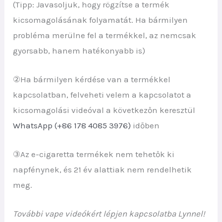
(Tipp: Javasoljuk, hogy rögzítse a termék
kicsomagolásának folyamatát. Ha bármilyen
probléma merülne fel a termékkel, az nemcsak
gyorsabb, hanem hatékonyabb is)
②Ha bármilyen kérdése van a termékkel
kapcsolatban, felveheti velem a kapcsolatot a
kicsomagolási videóval a következőn keresztül
WhatsApp (+86 178 4085 3976)
időben
③Az e-cigaretta termékek nem tehetők ki
napfénynek, és 21 év alattiak nem rendelhetik
meg.
További vape videókért lépjen kapcsolatba Lynnel!