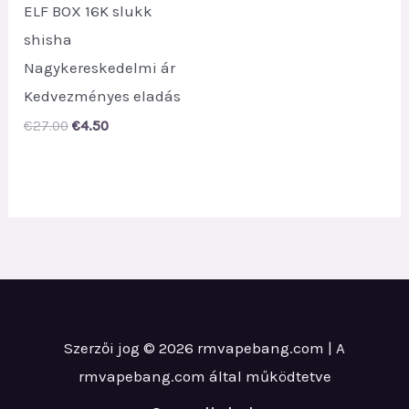
ELF BOX 16K slukk
shisha
Nagykereskedelmi ár
Kedvezményes eladás
Original
Current
€
27.00
€
4.50
price
price
was:
is:
€27.00.
€4.50.
Szerzői jog © 2026 rmvapebang.com | A
rmvapebang.com által működtetve