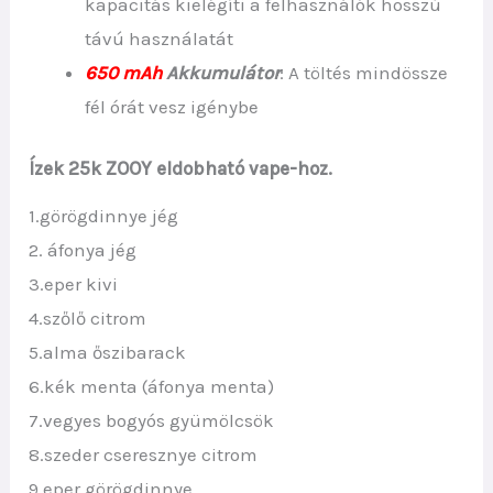
kapacitás kielégíti a felhasználók hosszú
távú használatát
650 mAh
Akkumulátor
: A töltés mindössze
fél órát vesz igénybe
Ízek 25k ZOOY eldobható vape-hoz.
1.görögdinnye jég
2. áfonya jég
3.eper kivi
4.szőlő citrom
5.alma őszibarack
6.kék menta (áfonya menta)
7.vegyes bogyós gyümölcsök
8.szeder cseresznye citrom
9.eper görögdinnye