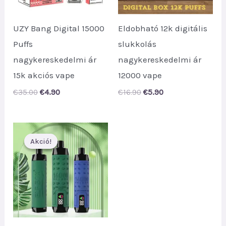
UZY Bang Digital 15000
Eldobható 12k digitális
Puffs
slukkolás
nagykereskedelmi ár
nagykereskedelmi ár
15k akciós vape
12000 vape
Original
Current
Original
Current
€
35.00
€
4.90
€
16.90
€
5.90
price
price
price
price
was:
is:
was:
is:
€35.00.
€4.90.
€16.90.
€5.90.
Akció!
Akció!