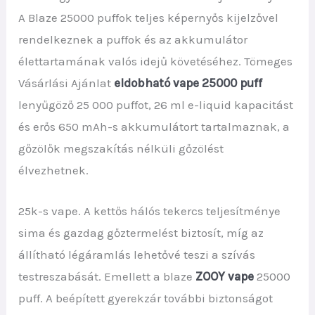
A Blaze 25000 puffok teljes képernyős kijelzővel
rendelkeznek a puffok és az akkumulátor
élettartamának valós idejű követéséhez. Tömeges
Vásárlási Ajánlat
eldobható vape 25000 puff
lenyűgöző 25 000 puffot, 26 ml e-liquid kapacitást
és erős 650 mAh-s akkumulátort tartalmaznak, a
gőzölők megszakítás nélküli gőzölést
élvezhetnek.
25k-s vape. A kettős hálós tekercs teljesítménye
sima és gazdag gőztermelést biztosít, míg az
állítható légáramlás lehetővé teszi a szívás
testreszabását. Emellett a blaze
ZOOY vape
25000
puff. A beépített gyerekzár további biztonságot