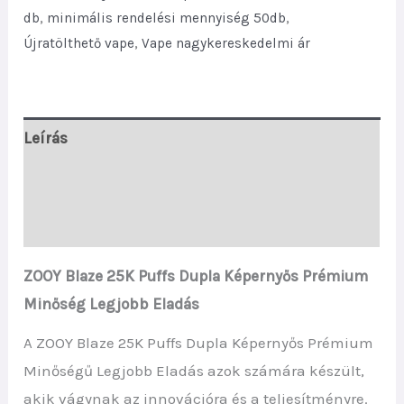
quantity
db
,
minimális rendelési mennyiség 50db
,
Újratölthető vape
,
Vape nagykereskedelmi ár
Leírás
További információk
Vélemények (0)
ZOOY Blaze 25K Puffs Dupla Képernyős Prémium
Minőség Legjobb Eladás
A ZOOY Blaze 25K Puffs Dupla Képernyős Prémium
Minőségű Legjobb Eladás azok számára készült,
akik vágynak az innovációra és a teljesítményre.