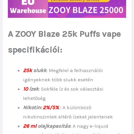
A ZOOY Blaze 25k Puffs vape
specifikációi:
25k
slukk
: Megfelel a felhasználói
igényeknek több slukk esetén
10
ízek
: Sokféle íz és sok választási
lehetőség
Nikotin:
2%/5%
: A különböző
nikotinszintek eltérő ízeket jelentenek
26 ml
olajkapacitás
: A nagy e-liquid