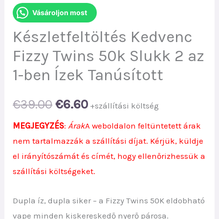
Vásároljon most
Készletfeltöltés Kedvenc
Fizzy Twins 50k Slukk 2 az
1-ben Ízek Tanúsított
Original
Current
€
39.00
€
6.60
+szállítási költség
price
price
MEGJEGYZÉS
:
Árak
A weboldalon feltüntetett árak
nem tartalmazzák a szállítási díjat. Kérjük, küldje
was:
is:
el irányítószámát és címét, hogy ellenőrizhessük a
€39.00.
€6.60.
szállítási költségeket.
Dupla íz, dupla siker – a Fizzy Twins 50K eldobható
vape minden kiskereskedő nyerő párosa.