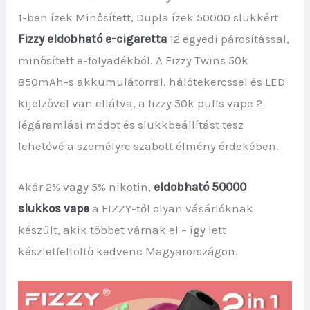
1-ben ízek Minősített, Dupla ízek 50000 slukkért
Fizzy eldobható e-cigaretta
12 egyedi párosítással,
minősített e-folyadékból. A Fizzy Twins 50k
850mAh-s akkumulátorral, hálótekercssel és LED
kijelzővel van ellátva, a fizzy 50k puffs vape 2
légáramlási módot és slukkbeállítást tesz
lehetővé a személyre szabott élmény érdekében.
Akár 2% vagy 5% nikotin,
eldobható 50000
slukkos vape
a FIZZY-től olyan vásárlóknak
készült, akik többet várnak el – így lett
készletfeltöltő kedvenc Magyarországon.