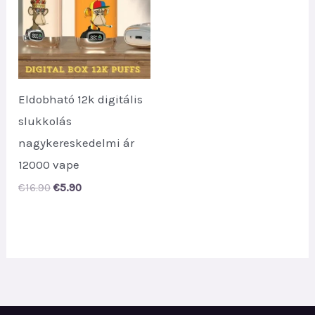
Eldobható 12k digitális
slukkolás
nagykereskedelmi ár
12000 vape
Original
Current
€
16.90
€
5.90
price
price
was:
is:
€16.90.
€5.90.