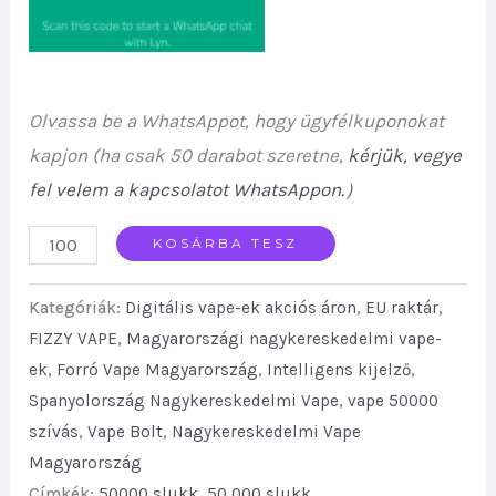
Olvassa be a WhatsAppot, hogy ügyfélkuponokat
kapjon (ha csak 50 darabot szeretne,
kérjük, vegye
fel velem a kapcsolatot WhatsAppon.
）
Restock
KOSÁRBA TESZ
Favorite
Kategóriák:
Digitális vape-ek akciós áron
,
EU raktár
,
Fizzy
FIZZY VAPE
,
Magyarországi nagykereskedelmi vape-
Twins
ek
,
Forró Vape Magyarország
,
Intelligens kijelző
,
50k
Spanyolország Nagykereskedelmi Vape
,
vape 50000
Puffs
szívás
,
Vape Bolt
,
Nagykereskedelmi Vape
2
Magyarország
in
Címkék:
50000 slukk
,
50 000 slukk
,