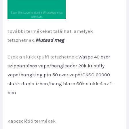
További termékeket találhat, amelyek
tetszhetnek:
Mutasd meg
Ezek a slukk (puff) tetszhetnek:
Waspe 40 ezer
szippantásos vape
/
bangleader 20k kristály
vape
/
bangking pin 50 ezer vapé
/
OKSO 60000
slukk dupla ízben
/
bang blaze 60k slukk 4 az 1-
ben
Kapcsolódó termékek