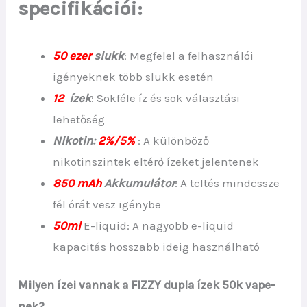
specifikációi:
50 ezer
slukk
: Megfelel a felhasználói
igényeknek több slukk esetén
12
ízek
: Sokféle íz és sok választási
lehetőség
Nikotin:
2%/5%
: A különböző
nikotinszintek eltérő ízeket jelentenek
850 mAh
Akkumulátor
: A töltés mindössze
fél órát vesz igénybe
50ml
E-liquid: A nagyobb e-liquid
kapacitás hosszabb ideig használható
Milyen ízei vannak a FIZZY dupla ízek 50k vape-
nek?