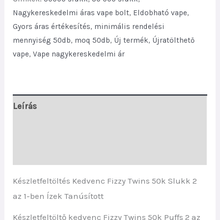
1
Nagykereskedelmi áras vape bolt
,
Eldobható vape
,
Flavors
Gyors áras értékesítés
,
minimális rendelési
Certified
mennyiség 50db
,
moq 50db
,
Új termék
,
Újratölthető
quantity
vape
,
Vape nagykereskedelmi ár
Leírás
További információk
Vélemények (0)
Készletfeltöltés Kedvenc Fizzy Twins 50k Slukk 2
az 1-ben Ízek Tanúsított
Készletfeltöltő kedvenc Fizzy Twins 50k Puffs 2 az