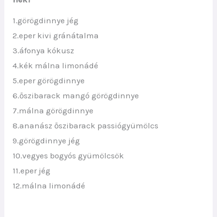
1.görögdinnye jég
2.eper kivi gránátalma
3.áfonya kókusz
4.kék málna limonádé
5.eper görögdinnye
6.őszibarack mangó görögdinnye
7.málna görögdinnye
8.ananász őszibarack passiógyümölcs
9.görögdinnye jég
10.vegyes bogyós gyümölcsök
11.eper jég
12.málna limonádé