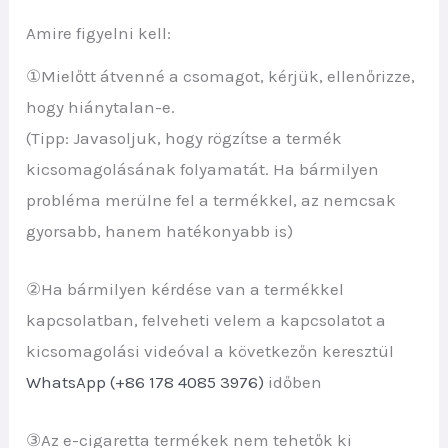
Amire figyelni kell:
①Mielőtt átvenné a csomagot, kérjük, ellenőrizze,
hogy hiánytalan-e.
(Tipp: Javasoljuk, hogy rögzítse a termék
kicsomagolásának folyamatát. Ha bármilyen
probléma merülne fel a termékkel, az nemcsak
gyorsabb, hanem hatékonyabb is)
②Ha bármilyen kérdése van a termékkel
kapcsolatban, felveheti velem a kapcsolatot a
kicsomagolási videóval a következőn keresztül
WhatsApp (+86 178 4085 3976)
időben
③Az e-cigaretta termékek nem tehetők ki