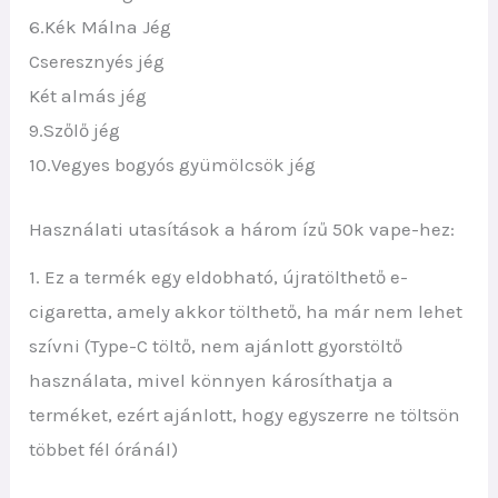
6.Kék Málna Jég
Cseresznyés jég
Két almás jég
9.Szőlő jég
10.Vegyes bogyós gyümölcsök jég
Használati utasítások a három ízű 50k vape-hez:
1. Ez a termék egy eldobható, újratölthető e-
cigaretta, amely akkor tölthető, ha már nem lehet
szívni (Type-C töltő, nem ajánlott gyorstöltő
használata, mivel könnyen károsíthatja a
terméket, ezért ajánlott, hogy egyszerre ne töltsön
többet fél óránál)