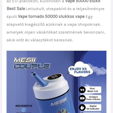
az EU-piacokon, különösen a
vape 50000 slukk
Best Sale
Letisztult, strapabíró és a teljesítményre
épült
Vape tornado 50000 slukkos vape
Egy
alapvető kiegészítő azoknak a vape shopoknak,
amelyek olyan vásárlókat szeretnének bevonzani,
akik erőt és választékot keresnek.