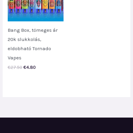
Bang Box, tömeges ár
20k slukkolás,
eldobható Tornado
Vapes
Original
Current
€
27.50
€
4.80
price
price
was:
is:
€27.50.
€4.80.