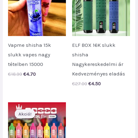
Vapme shisha 15k
ELF BOX 16K slukk
slukk vapes nagy
shisha
tételben 15000
Nagykereskedelmi ár
Kedvezményes eladás
Original
Current
€
18.99
€
4.70
price
price
Original
Current
€
27.00
€
4.50
was:
is:
price
price
€18.99.
€4.70.
was:
is:
€27.00.
€4.50.
Akció!
Akció!