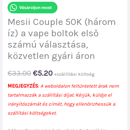
Vásároljon most
Mesii Couple 50K (három
íz) a vape boltok első
számú választása,
közvetlen gyári áron
Original
Current
€
33.00
€
5.20
+szállítási költség
price
price
MEGJEGYZÉS
:
A weboldalon feltüntetett árak nem
tartalmazzák a szállítási díjat. Kérjük, küldje el
was:
is:
irányítószámát és címét, hogy ellenőrizhessük a
€33.00.
€5.20.
szállítási költségeket.