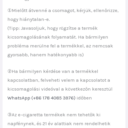
①Mielőtt átvenné a csomagot, kérjük, ellenőrizze,
hogy hiánytalan-e.
(Tipp: Javasoljuk, hogy rögzítse a termék
kicsomagolásának folyamatát. Ha bármilyen
probléma merülne fel a termékkel, az nemcsak
gyorsabb, hanem hatékonyabb is)
②Ha bármilyen kérdése van a termékkel
kapcsolatban, felveheti velem a kapcsolatot a
kicsomagolási videóval a következőn keresztül
WhatsApp (+86 178 4085 3976)
időben
③Az e-cigaretta termékek nem tehetők ki
napfénynek, és 21 év alattiak nem rendelhetik