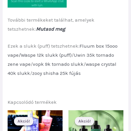
További termékeket találhat, amelyek
tetszhetnek:
Mutasd meg
Ezek a slukk (puff) tetszhetnek:
Fluum box 15ooo
vape/
Waspe 12k slukk (puff)
/
Uwin 35k tornado
zene vape
/
vopk 9k tornado slukk
/
waspe crystal
40k slukk
/
zooy shisha 25k fújás
Kapcsolódó termékek
Akció!
Akció!
Akció!
Akció!