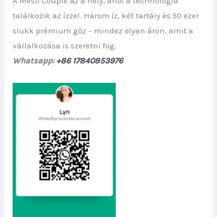
A Mesii Couple az a hely, ahol a technológia
találkozik az ízzel. Három íz, két tartály és 50 ezer
slukk prémium gőz – mindez olyan áron, amit a
vállalkozása is szeretni fog.
Whatsapp:
+86 17840853976