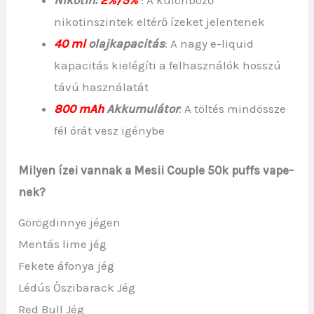
Nikotin:
2%/5%
: A különböző
nikotinszintek eltérő ízeket jelentenek
40 ml
olajkapacitás
: A nagy e-liquid
kapacitás kielégíti a felhasználók hosszú
távú használatát
800 mAh
Akkumulátor
: A töltés mindössze
fél órát vesz igénybe
Milyen ízei vannak a Mesii Couple 50k puffs vape-
nek?
Görögdinnye jégen
Mentás lime jég
Fekete áfonya jég
Lédús Őszibarack Jég
Red Bull Jég