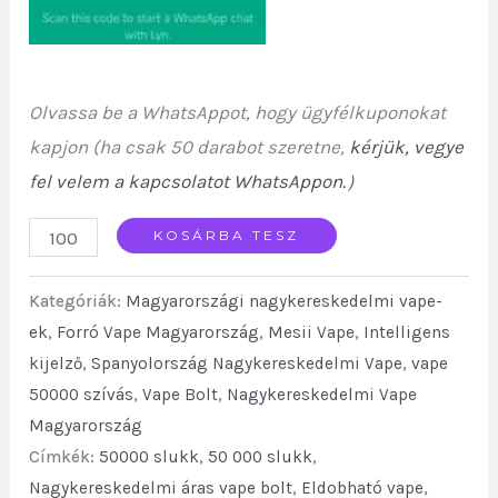
Olvassa be a WhatsAppot, hogy ügyfélkuponokat
kapjon (ha csak 50 darabot szeretne,
kérjük, vegye
fel velem a kapcsolatot WhatsAppon.
）
Mesii
KOSÁRBA TESZ
Couple
Kategóriák:
Magyarországi nagykereskedelmi vape-
50K
ek
,
Forró Vape Magyarország
,
Mesii Vape
,
Intelligens
(Three
kijelző
,
Spanyolország Nagykereskedelmi Vape
,
vape
Flavors)
50000 szívás
,
Vape Bolt
,
Nagykereskedelmi Vape
Top
Magyarország
Choice
Címkék:
50000 slukk
,
50 000 slukk
,
for
Nagykereskedelmi áras vape bolt
,
Eldobható vape
,