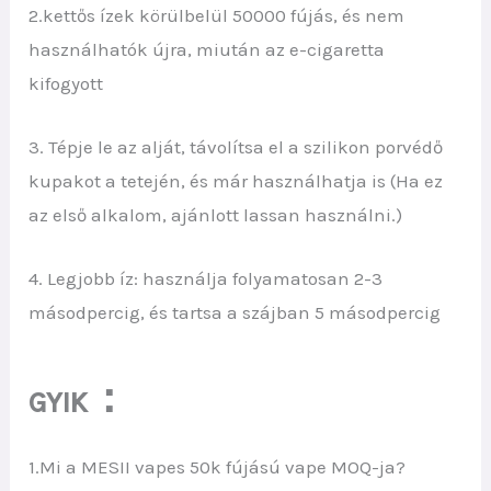
2.kettős ízek körülbelül 50000 fújás, és nem
használhatók újra, miután az e-cigaretta
kifogyott
3. Tépje le az alját, távolítsa el a szilikon porvédő
kupakot a tetején, és már használhatja is (Ha ez
az első alkalom, ajánlott lassan használni.)
4. Legjobb íz: használja folyamatosan 2-3
másodpercig, és tartsa a szájban 5 másodpercig
：
GYIK
1.Mi a MESII vapes 50k fújású vape MOQ-ja?