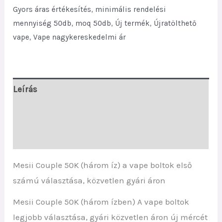
Vape
Gyors áras értékesítés
,
minimális rendelési
Shops
mennyiség 50db
,
moq 50db
,
Új termék
,
Újratölthető
Factory
vape
,
Vape nagykereskedelmi ár
Direct
Price
quantity
Leírás
További információk
Vélemények (0)
Mesii Couple 50K (három íz) a vape boltok első
számú választása, közvetlen gyári áron
Mesii Couple 50K (három ízben) A vape boltok
legjobb választása, gyári közvetlen áron új mércét