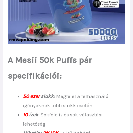
A Mesii 50k Puffs pár
specifikációi:
50 ezer
slukk
: Megfelel a felhasználói
igényeknek több slukk esetén
10
ízek
: Sokféle íz és sok választási
lehetőség