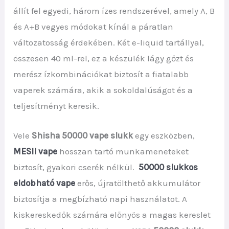
állít fel egyedi, három ízes rendszerével, amely A, B
és A+B vegyes módokat kínál a páratlan
változatosság érdekében. Két e-liquid tartállyal,
összesen 40 ml-rel, ez a készülék lágy gőzt és
merész ízkombinációkat biztosít a fiatalabb
vaperek számára, akik a sokoldalúságot és a
teljesítményt keresik.
Vele
Shisha 50000 vape slukk
egy eszközben,
MESII vape
hosszan tartó munkameneteket
biztosít, gyakori cserék nélkül.
50000 slukkos
eldobható vape
erős, újratölthető akkumulátor
biztosítja a megbízható napi használatot. A
kiskereskedők számára előnyös a magas kereslet