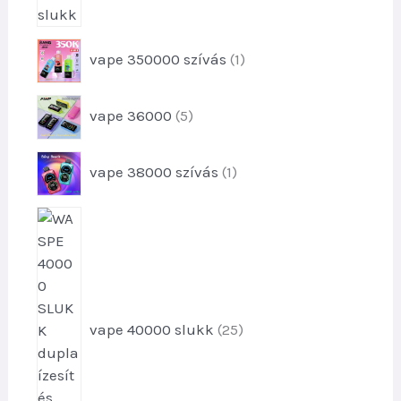
1
vape 350000 szívás
1
t
e
5
vape 36000
5
r
t
m
e
é
1
vape 38000 szívás
1
r
k
t
m
e
é
2
r
k
5
m
e
t
é
k
e
k
r
m
vape 40000 slukk
25
é
k
e