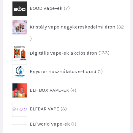
k
t
m
7
e
BOOD vape-ek
7
e
é
t
k
r
k
e
m
e
Kristály vape nagykereskedelmi áron
32
r
é
k
m
k
3
é
e
2
k
1
k
Digitális vape-ek akciós áron
133
t
e
3
e
k
3
r
1
Egyszer használatos e-liquid
1
t
m
t
e
é
e
r
4
k
ELF BOX VAPE-EK
4
r
m
t
e
m
é
e
k
é
3
k
ELFBAR VAPE
3
r
k
t
e
m
e
k
é
1
ELFworld vape-ek
1
r
k
t