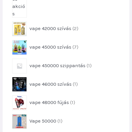
k
2
vape 42000 szívás
2
t
e
7
vape 45000 szívás
7
r
t
m
e
é
1
vape 450000 szippantás
1
r
k
t
m
e
e
é
1
k
vape 46000 szívás
1
r
k
t
m
e
e
é
1
k
vape 48000 fújás
1
r
k
t
m
e
é
1
Vape 50000
1
r
k
t
m
e