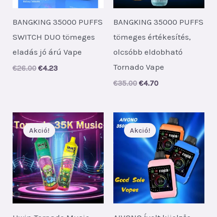
BANGKING 35000 PUFFS
BANGKING 35000 PUFFS
SWITCH DUO tömeges
tömeges értékesítés,
eladás jó árú Vape
olcsóbb eldobható
Tornado Vape
Original
Current
€
26.00
€
4.23
price
price
Original
Current
€
35.00
€
4.70
was:
is:
price
price
€26.00.
€4.23.
was:
is:
€35.00.
€4.70.
Akció!
Akció!