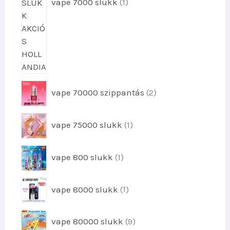
é
vape 7000 slukk
1
k
2
vape 70000 szippantás
2
t
e
1
vape 75000 slukk
1
r
t
m
e
é
1
vape 800 slukk
1
r
k
t
m
e
e
é
1
k
vape 8000 slukk
1
r
k
t
m
e
é
9
vape 80000 slukk
9
r
k
t