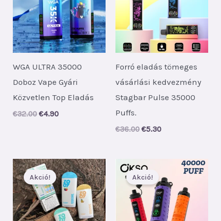
WGA ULTRA 35000
Forró eladás tömeges
Doboz Vape Gyári
vásárlási kedvezmény
Közvetlen Top Eladás
Stagbar Pulse 35000
Puffs.
Original
Current
€
32.00
€
4.90
price
price
Original
Current
€
36.00
€
5.30
was:
is:
price
price
€32.00.
€4.90.
was:
is:
€36.00.
€5.30.
Akció!
Akció!