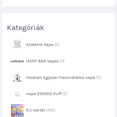
s
é
s
Kategóriák
1
ALWAHA Vape
1
t
e
1
HAPP BAR Vapes
1
r
t
m
e
é
1
Hookah egyszer használatos vape
1
r
k
t
m
e
é
1
vape 250000 Puff
1
r
k
t
m
e
é
1
EU raktár
101
r
k
0
m