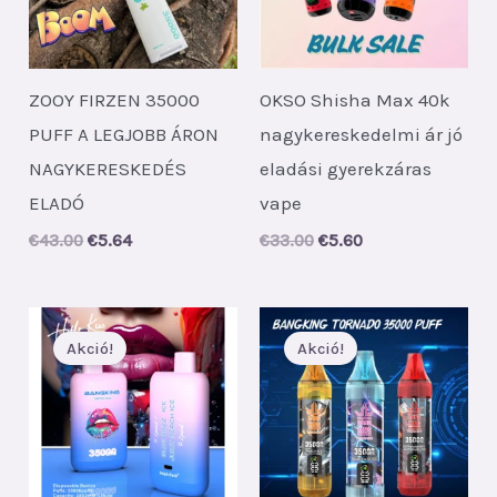
ZOOY FIRZEN 35000
OKSO Shisha Max 40k
PUFF A LEGJOBB ÁRON
nagykereskedelmi ár jó
NAGYKERESKEDÉS
eladási gyerekzáras
ELADÓ
vape
Original
Current
Original
Current
€
43.00
€
5.64
€
33.00
€
5.60
price
price
price
price
was:
is:
was:
is:
€43.00.
€5.64.
€33.00.
€5.60.
Akció!
Akció!