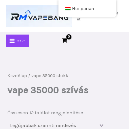
Ugrás
Hungarian
a
Vásároljon olcsó vape-
et
tartalomra
BOLT
Kezdőlap
/ vape 35000 slukk
vape 35000 szívás
Rendezés
Összesen 12 találat megjelenítése
legújabb
szerint