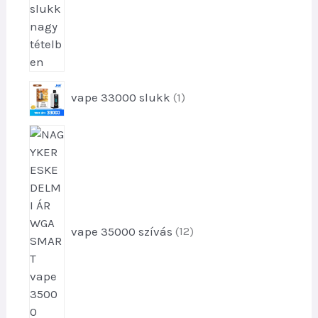
k
e
k
1
vape 33000 slukk
1
t
e
1
r
2
m
t
é
e
k
r
m
vape 35000 szívás
12
é
k
e
k