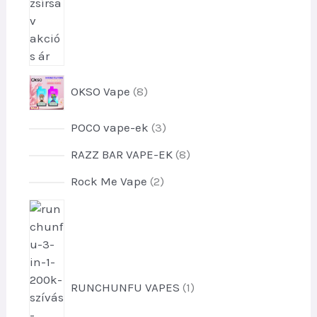
8
OKSO Vape
8
t
e
3
POCO vape-ek
3
r
t
m
8
RAZZ BAR VAPE-EK
8
e
é
t
r
2
Rock Me Vape
2
k
e
m
t
e
r
1
é
e
k
m
t
k
r
é
e
e
m
k
r
k
é
e
m
k
RUNCHUNFU VAPES
1
k
é
e
k