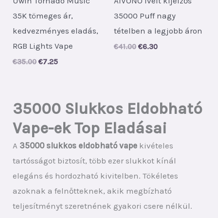
Uwin Tornado Music
AIVONO Ívelt kijelzős
35K tömeges ár,
35000 Puff nagy
kedvezményes eladás,
tételben a legjobb áron
RGB Lights Vape
Original
Current
€
41.00
€
6.30
price
price
Original
Current
€
35.00
€
7.25
was:
is:
price
price
€41.00.
€6.30.
was:
is:
€35.00.
€7.25.
35000 Slukkos Eldobható
Vape-ek Top Eladásai
A
35000 slukkos eldobható vape
kivételes
tartósságot biztosít, több ezer slukkot kínál
elegáns és hordozható kivitelben. Tökéletes
azoknak a felnőtteknek, akik megbízható
teljesítményt szeretnének gyakori csere nélkül.