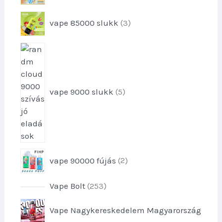
m
e
é
3
vape 85000 slukk
3
r
k
t
m
e
é
5
r
k
t
m
e
e
é
k
r
k
vape 9000 slukk
5
m
e
é
k
k
e
k
2
vape 90000 fújás
2
t
e
2
Vape Bolt
253
r
5
m
Vape Nagykereskedelem Magyarország
3
é