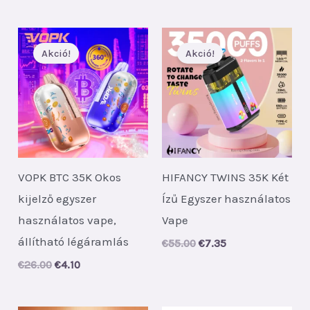
Akció!
Akció!
VOPK BTC 35K Okos
HIFANCY TWINS 35K Két
kijelző egyszer
Ízű Egyszer használatos
használatos vape,
Vape
állítható légáramlás
Original
Current
€
55.00
€
7.35
price
price
Original
Current
€
26.00
€
4.10
was:
is:
price
price
€55.00.
€7.35.
was:
is:
€26.00.
€4.10.