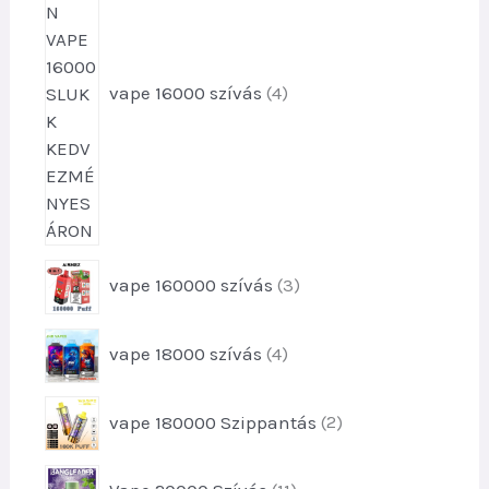
k
e
é
e
r
k
k
m
e
é
vape 16000 szívás
4
k
k
e
k
3
vape 160000 szívás
3
t
e
4
vape 18000 szívás
4
r
t
m
e
é
2
vape 180000 Szippantás
2
r
k
t
m
e
e
é
1