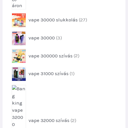
2
vape 30000 slukkolás
27
7
t
3
vape 30000
3
e
t
r
e
m
2
vape 300000 szívás
2
r
é
t
m
k
e
é
1
e
vape 31000 szívás
1
r
k
t
k
m
e
e
é
2
k
r
k
t
m
e
e
é
k
r
k
m
vape 32000 szívás
2
é