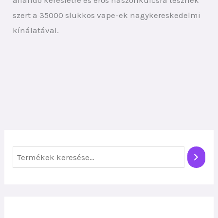
állandó keresletre és erős haszonkulcsra tesznek
szert a 35000 slukkos vape-ek nagykereskedelmi
kínálatával.
K
e
r
e