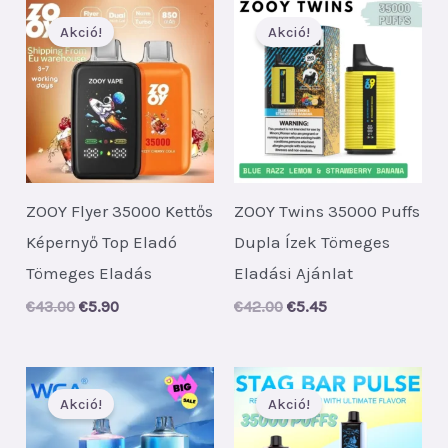
Akció!
Akció!
ZOOY Flyer 35000 Kettős
ZOOY Twins 35000 Puffs
Képernyő Top Eladó
Dupla Ízek Tömeges
Tömeges Eladás
Eladási Ajánlat
Original
Current
Original
Current
€
43.00
€
5.90
€
42.00
€
5.45
price
price
price
price
was:
is:
was:
is:
€43.00.
€5.90.
€42.00.
€5.45.
Akció!
Akció!