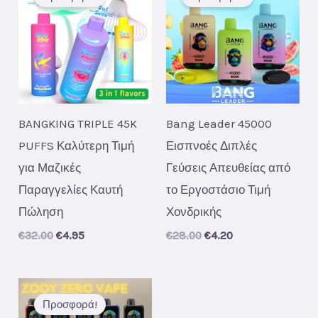
BANGKING TRIPLE 45K
Bang Leader 45000
PUFFS Καλύτερη Τιμή
Εισπνοές Διπλές
για Μαζικές
Γεύσεις Απευθείας από
Παραγγελίες Καυτή
το Εργοστάσιο Τιμή
Πώληση
Χονδρικής
Original
Current
Original
Current
€
32.00
€
4.95
€
28.00
€
4.20
price
price
price
price
was:
is:
was:
is:
€32.00.
€4.95.
€28.00.
€4.20.
Προσφορά!