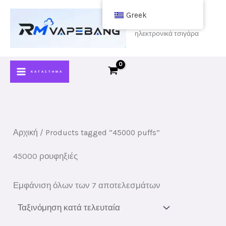
Μετάβαση
Greek
στο
αγοράστε φτηνά
ηλεκτρονικά τσιγάρα
περιεχόμενο
ΚΑΤΆΣΤΗΜΑ
Αρχική
/ Products tagged “45000 puffs”
45000 ρουφηξιές
Ταξινόμηση
Εμφάνιση όλων των 7 αποτελεσμάτων
κατά
νεότερες