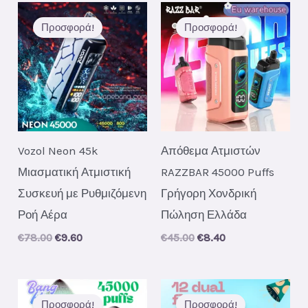
Προσφορά!
Προσφορά!
Vozol Neon 45k
Απόθεμα Ατμιστών
Μιασματική Ατμιστική
RAZZBAR 45000 Puffs
Συσκευή με Ρυθμιζόμενη
Γρήγορη Χονδρική
Ροή Αέρα
Πώληση Ελλάδα
Original
Current
Original
Current
€
78.00
€
9.60
€
45.00
€
8.40
price
price
price
price
was:
is:
was:
is:
€78.00.
€9.60.
€45.00.
€8.40.
Προσφορά!
Προσφορά!