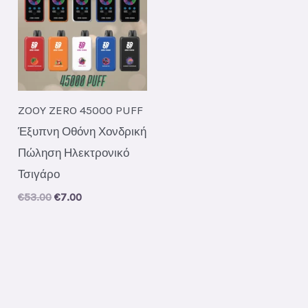
ZOOY ZERO 45000 PUFF
Έξυπνη Οθόνη Χονδρική
Πώληση Ηλεκτρονικό
Τσιγάρο
Original
Current
€
53.00
€
7.00
price
price
was:
is:
€53.00.
€7.00.