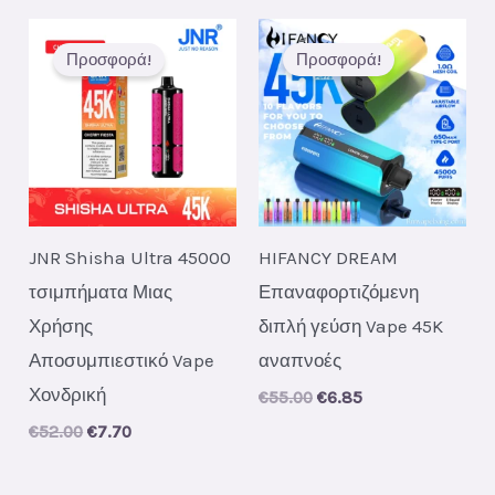
Προσφορά!
Προσφορά!
JNR Shisha Ultra 45000
HIFANCY DREAM
τσιμπήματα Μιας
Επαναφορτιζόμενη
Χρήσης
διπλή γεύση Vape 45K
Αποσυμπιεστικό Vape
αναπνοές
Χονδρική
Original
Current
€
55.00
€
6.85
price
price
Original
Current
€
52.00
€
7.70
was:
is:
price
price
€55.00.
€6.85.
was:
is:
€52.00.
€7.70.