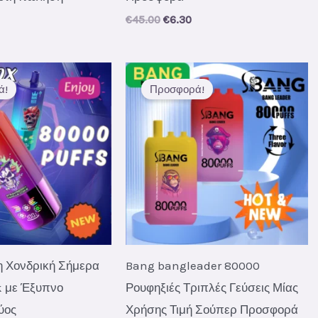
al
Current
Original
Current
€
45.00
€
6.30
price
price
price
s:
was:
is:
.
€5.80.
€45.00.
€6.30.
ά!
Προσφορά!
η Χονδρική Σήμερα
Bang bangleader 80000
 με Έξυπνο
Ρουφηξιές Τριπλές Γεύσεις Μίας
ύος
Χρήσης Τιμή Σούπερ Προσφορά