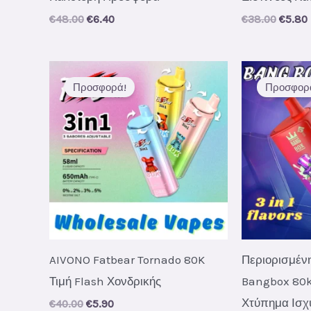
Original
Current
Origin
€
48.00
€
6.40
€
38.00
€
5.80
price
price
price
was:
is:
was:
i
€48.00.
€6.40.
€38.00
Προσφορά!
Προσφορ
AIVONO Fatbear Tornado 80K
Περιορισμέν
Τιμή Flash Χονδρικής
Bangbox 80k
Χτύπημα Ισχ
Original
Current
€
40.00
€
5.90