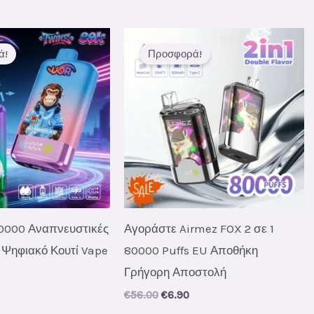
ά!
Προσφορά!
0000 Αναπνευστικές
Αγοράστε Airmez FOX 2 σε 1
 Ψηφιακό Κουτί Vape
80000 Puffs EU Αποθήκη
Γρήγορη Αποστολή
al
urrent
rice
Original
Current
€
56.00
€
6.90
s:
price
price
.
7.50.