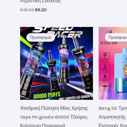
Ατμιστική Συσκευή
Original
Current
€
45.00
€
6.20
price
price
was:
is:
€45.00.
€6.20.
Προσφορά!
Προσφορ
Χονδρική Πώληση Μίας Χρήσης
Bang DE Τρι
Vape Mr.goodie 80000 Τζούρες
Ατμοποιητής
Καλύτερη Προσφορά
Εισπνοές Κα