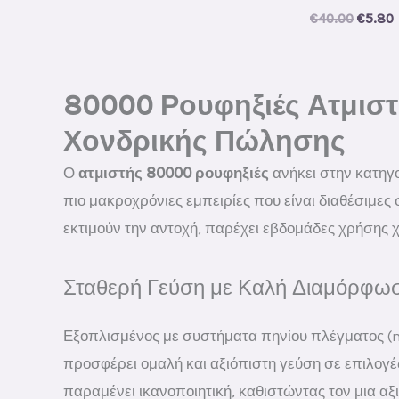
price
price
Origin
€
40.00
€
5.80
was:
is:
price
€40.00.
€5.90.
was:
i
€40.00
80000 Ρουφηξιές Ατμιστ
Χονδρικής Πώλησης
Ο
ατμιστής 80000 ρουφηξιές
ανήκει στην κατηγ
πιο μακροχρόνιες εμπειρίες που είναι διαθέσιμες
εκτιμούν την αντοχή, παρέχει εβδομάδες χρήσης 
Σταθερή Γεύση με Καλή Διαμόρφω
Εξοπλισμένος με συστήματα πηνίου πλέγματος (m
προσφέρει ομαλή και αξιόπιστη γεύση σε επιλογέ
παραμένει ικανοποιητική, καθιστώντας τον μια αξ