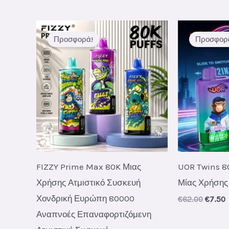
κατά
νεότερες
Προσφορά!
Προσφορ
FIZZY Prime Max 80K Μιας
UOR Twins 8
Χρήσης Ατμιστικό Συσκευή
Μίας Χρήσης
Χονδρική Ευρώπη 80000
Origin
C
€
62.00
€
7.50
price
p
Αναπνοές Επαναφορτιζόμενη
was:
i
€62.00
€