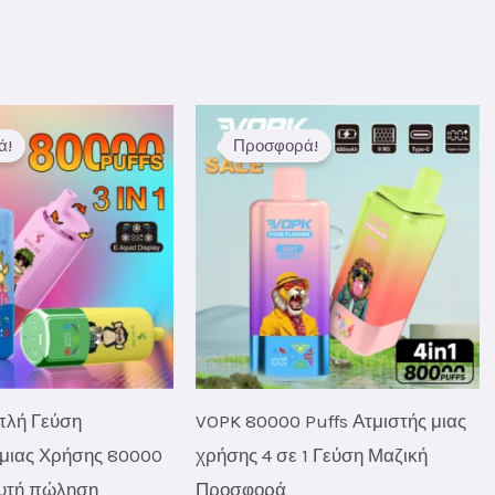
was:
is:
€56.00.
€6.90.
ά!
Προσφορά!
πλή Γεύση
VOPK 80000 Puffs Ατμιστής μιας
 μιας Χρήσης 80000
χρήσης 4 σε 1 Γεύση Μαζική
υτή πώληση
Προσφορά