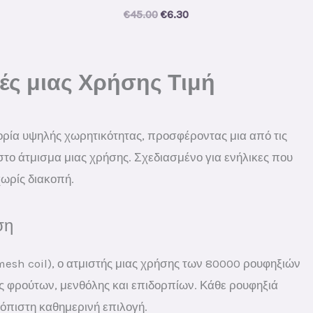
al
Current
Original
Current
€
45.00
€
6.30
price
price
price
s:
was:
is:
.
€5.80.
€45.00.
€6.30.
ές μιας Χρήσης Τιμή
ορία υψηλής χωρητικότητας, προσφέροντας μια από τις
 στο άτμισμα μιας χρήσης. Σχεδιασμένο για ενήλικες που
χωρίς διακοπή.
ση
esh coil), ο ατμιστής μιας χρήσης των 80000 ρουφηξιών
ς φρούτων, μενθόλης και επιδορπίων. Κάθε ρουφηξιά
ιόπιστη καθημερινή επιλογή.