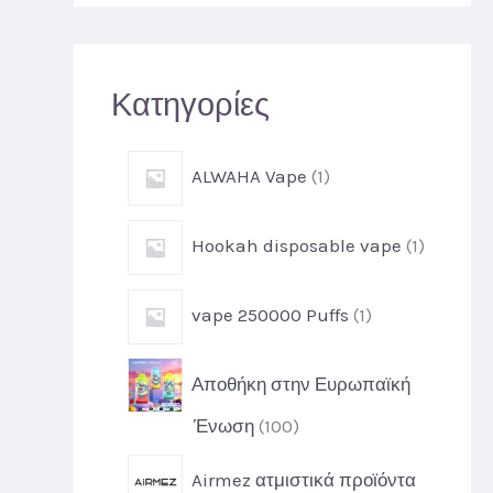
τ
η
σ
Κατηγορίες
η
1
ALWAHA Vape
1
π
ρ
1
Hookah disposable vape
1
ο
π
ϊ
ρ
ό
1
vape 250000 Puffs
1
ο
ν
π
ϊ
ρ
ό
Αποθήκη στην Ευρωπαϊκή
ο
ν
ϊ
1
Ένωση
100
ό
0
ν
Airmez ατμιστικά προϊόντα
0