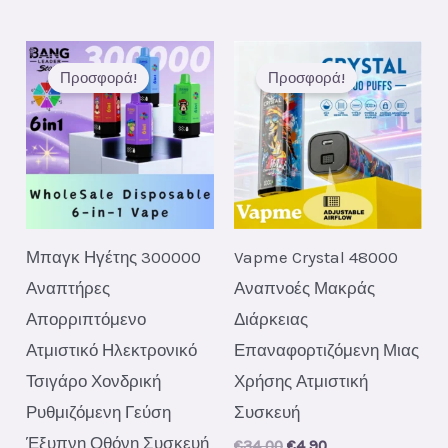
Προσφορά!
Προσφορά!
Μπαγκ Ηγέτης 300000
Vapme Crystal 48000
Αναπτήρες
Αναπνοές Μακράς
Απορριπτόμενο
Διάρκειας
Ατμιστικό Ηλεκτρονικό
Επαναφορτιζόμενη Μιας
Τσιγάρο Χονδρική
Χρήσης Ατμιστική
Ρυθμιζόμενη Γεύση
Συσκευή
Έξυπνη Οθόνη Συσκευή
Original
Current
€
34.00
€
4.90