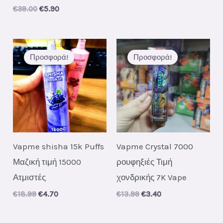
€39.00.
€5.90.
Original
Current
€
39.00
€
5.90
price
price
was:
is:
€39.00.
€5.90.
Προσφορά!
Προσφορά!
Vapme shisha 15k Puffs
Vapme Crystal 7000
Μαζική τιμή 15000
ρουφηξιές Τιμή
Ατμιστές
χονδρικής 7K Vape
Original
Current
Original
Current
€
18.99
€
4.70
€
13.99
€
3.40
price
price
price
price
was:
is:
was:
is:
€18.99.
€4.70.
€13.99.
€3.40.