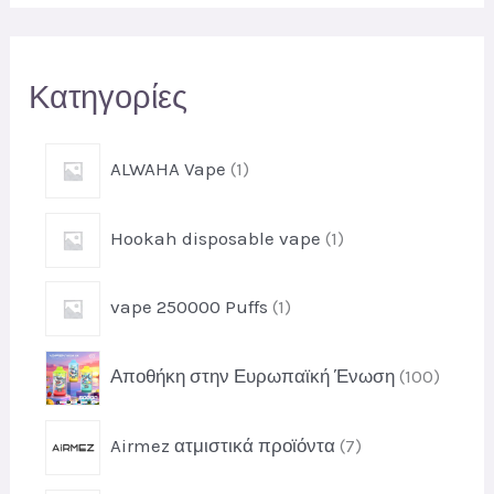
τ
η
Κατηγορίες
σ
η
1
ALWAHA Vape
1
π
ρ
1
Hookah disposable vape
1
ο
π
ϊ
ρ
ό
1
vape 250000 Puffs
1
ο
ν
π
ϊ
ρ
ό
1
Αποθήκη στην Ευρωπαϊκή Ένωση
100
ο
ν
0
ϊ
0
ό
7
Airmez ατμιστικά προϊόντα
7
π
ν
π
ρ
ρ