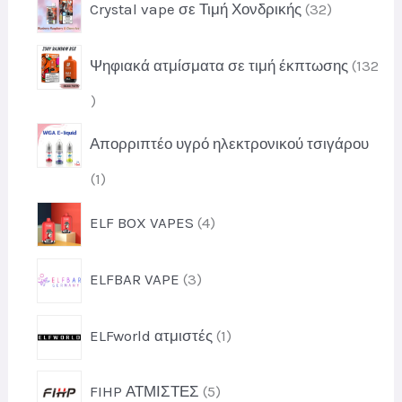
τ
Crystal vape σε Τιμή Χονδρικής
32
ο
ό
2
α
ϊ
ν
π
ό
τ
Ψηφιακά ατμίσματα σε τιμή έκπτωσης
132
ρ
ν
α
ο
τ
1
ϊ
α
3
ό
Απορριπτέο υγρό ηλεκτρονικού τσιγάρου
2
ν
π
τ
1
1
ρ
α
π
ο
4
ELF BOX VAPES
4
ρ
ϊ
π
ο
ό
ρ
ϊ
3
ν
ELFBAR VAPE
3
ο
ό
π
τ
ϊ
ν
ρ
α
ό
1
ELFworld ατμιστές
1
ο
ν
π
ϊ
τ
ρ
ό
5
α
FIHP ΑΤΜΙΣΤΕΣ
5
ο