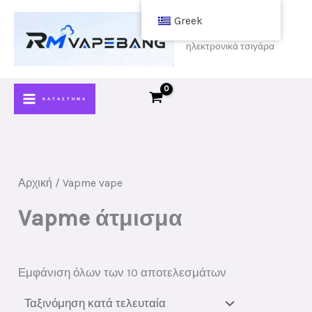
Μετάβαση
Greek
στο
αγοράστε φτηνά
ηλεκτρονικά τσιγάρα
περιεχόμενο
ΚΑΤΆΣΤΗΜΑ
Αρχική
/ Vapme vape
Vapme άτμισμα
Ταξινόμηση
Εμφάνιση όλων των 10 αποτελεσμάτων
κατά
νεότερες