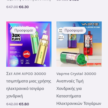
price
price
Original
Current
€
47.00
€
6.30
was:
is:
price
price
€34.00.
€4.90.
was:
is:
€47.00.
€6.30.
Προσφορά!
Προσφορά!
Σετ AIM AIPOD 30000
Vapme Crystal 30000
τσιμπήματα μιας χρήσης
Αναπνοές Τιμή
ηλεκτρονικό τσιγάρο
Χονδρικής για
χονδρική
Καταστήματα
Ηλεκτρονικών Τσιγάρων
Original
Current
€
42.00
€
5.80