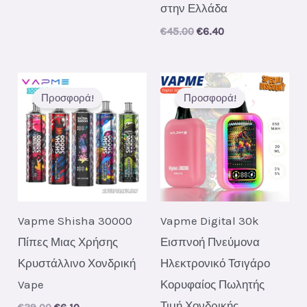
price
price
στην Ελλάδα
was:
is:
€42.00.
€5.80.
Original
Current
€
45.00
€
6.40
price
price
was:
is:
€45.00.
€6.40.
Προσφορά!
Προσφορά!
Vapme Shisha 30000
Vapme Digital 30k
Πίπες Μιας Χρήσης
Εισπνοή Πνεύμονα
Κρυστάλλινο Χονδρική
Ηλεκτρονικό Τσιγάρο
Vape
Κορυφαίος Πωλητής
Τιμή Χονδρικής
Original
Current