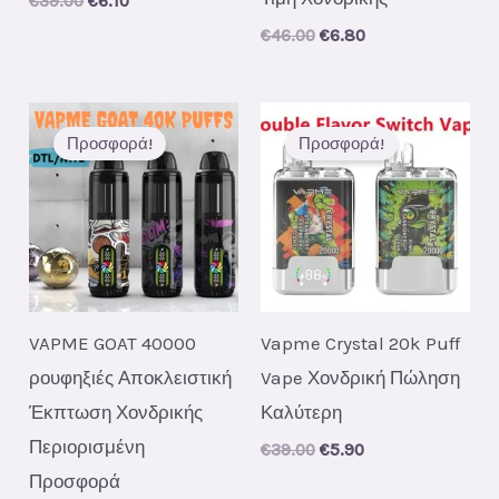
€
39.00
€
6.10
price
price
Original
Current
€
46.00
€
6.80
was:
is:
price
price
€39.00.
€6.10.
was:
is:
€46.00.
€6.80.
Προσφορά!
Προσφορά!
VAPME GOAT 40000
Vapme Crystal 20k Puff
ρουφηξιές Αποκλειστική
Vape Χονδρική Πώληση
Έκπτωση Χονδρικής
Καλύτερη
Περιορισμένη
Original
Current
€
39.00
€
5.90
price
price
Προσφορά
was:
is: