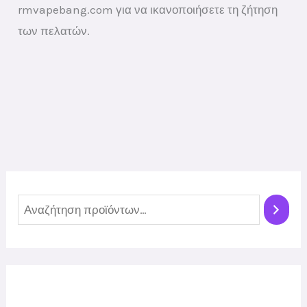
rmvapebang.com για να ικανοποιήσετε τη ζήτηση
των πελατών.
Α
ν
α
ζ
ή