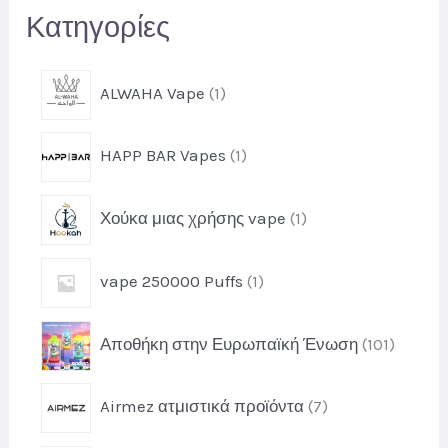
Κατηγορίες
σ
η
1
ALWAHA Vape
1
π
ρ
1
HAPP BAR Vapes
1
ο
π
ϊ
ρ
ό
1
Χούκα μιας χρήσης vape
1
ο
ν
π
ϊ
ρ
ό
1
vape 250000 Puffs
1
ο
ν
π
ϊ
ρ
ό
1
Αποθήκη στην Ευρωπαϊκή Ένωση
101
ο
ν
0
ϊ
1
ό
7
Airmez ατμιστικά προϊόντα
7
π
ν
π
ρ
ρ