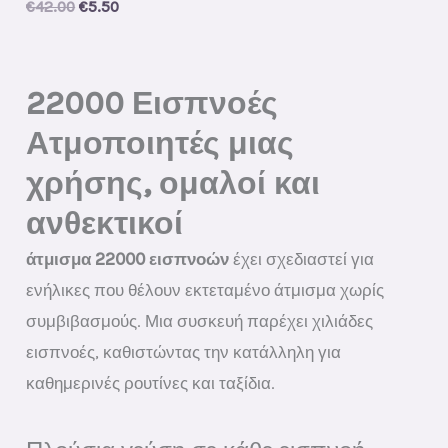
Original
Current
€
42.00
€
5.50
price
price
was:
is:
€42.00.
€5.50.
22000 Εισπνοές
Ατμοποιητές μιας
χρήσης, ομαλοί και
ανθεκτικοί
άτμισμα 22000 εισπνοών
έχει σχεδιαστεί για
ενήλικες που θέλουν εκτεταμένο άτμισμα χωρίς
συμβιβασμούς. Μια συσκευή παρέχει χιλιάδες
εισπνοές, καθιστώντας την κατάλληλη για
καθημερινές ρουτίνες και ταξίδια.