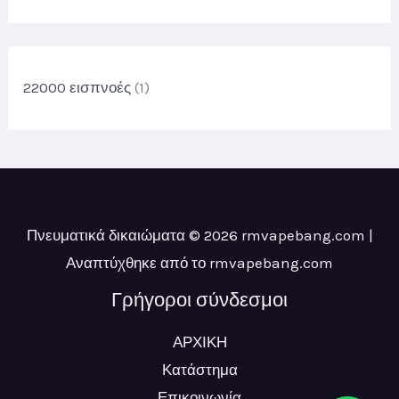
ρ
ο
ο
ϊ
ϊ
ό
ό
22000 εισπνοές
(1)
ν
ν
τ
τ
α
α
Πνευματικά δικαιώματα © 2026 rmvapebang.com |
Αναπτύχθηκε από το rmvapebang.com
Γρήγοροι σύνδεσμοι
ΑΡΧΙΚΗ
Κατάστημα
Επικοινωνία