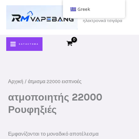
Μετάβαση
Greek
στο
αγοράστε φτηνά
ηλεκτρονικά τσιγάρα
περιεχόμενο
ΚΑΤΆΣΤΗΜΑ
Αρχική
/ άτμισμα 22000 εισπνοές
ατμοποιητής 22000
Ρουφηξιές
Εμφανίζονται το μοναδικό αποτέλεσμα