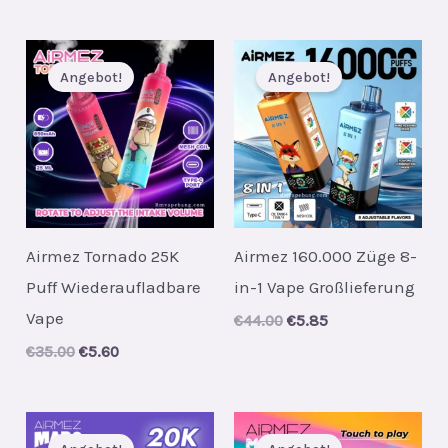
Angebot!
Angebot!
Airmez Tornado 25K
Airmez 160.000 Züge 8-
Puff Wiederaufladbare
in-1 Vape Großlieferung
Vape
Original
Current
€
44.00
€
5.85
price
price
Original
Current
€
35.00
€
5.60
was:
is:
price
price
€44.00.
€5.85.
was:
is:
€35.00.
€5.60.