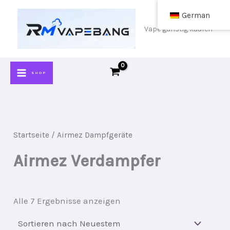
Zum
German
Inhalt
Vape günstig kaufen
springen
SHOP
Startseite
/ Airmez Dampfgeräte
Airmez Verdampfer
Sortiert
Alle 7 Ergebnisse anzeigen
nach
neuestem