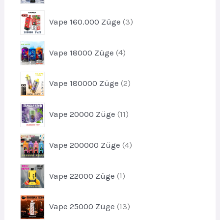
d
k
r
u
3
t
Vape 160.000 Züge
3
o
k
P
e
d
t
r
u
4
e
Vape 18000 Züge
4
o
k
P
d
t
r
u
2
e
Vape 180000 Züge
2
o
k
P
d
t
r
u
1
e
Vape 20000 Züge
11
o
k
1
d
t
P
u
4
e
Vape 200000 Züge
4
r
k
P
o
t
r
d
1
e
Vape 22000 Züge
1
o
u
P
d
k
r
u
1
t
Vape 25000 Züge
13
o
k
3
e
d