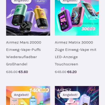
Angebot!
Angebot!
Airmez Mars 20000
Airmez Matrix 30000
Einweg-Vape-Puffs
Züge Einweg-Vape mit
Wiederaufladbar
LED-Anzeige
Großhandel
Touchscreen
Original
Current
Original
Current
€
36.00
€
5.60
€
45.00
€
6.20
price
price
price
price
was:
is:
was:
is:
€36.00.
€5.60.
€45.00.
€6.20.
Angebot!
Angebot!