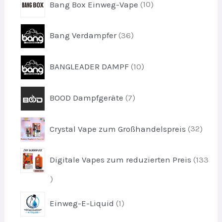
e
Bang Box Einweg-Vape
10
o
k
0
d
t
P
u
3
e
Bang Verdampfer
36
r
k
6
o
t
P
d
1
e
BANGLEADER DAMPF
10
r
u
0
o
k
P
d
7
t
BOOD Dampfgeräte
7
r
u
P
e
o
k
r
d
3
t
Crystal Vape zum Großhandelspreis
32
o
u
2
e
d
k
P
u
t
Digitale Vapes zum reduzierten Preis
133
r
k
e
o
t
1
d
e
3
u
1
Einweg-E-Liquid
1
3
k
P
P
t
r