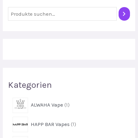
S
u
c
h
e
Kategorien
1
ALWAHA Vape
1
P
r
1
HAPP BAR Vapes
1
o
P
d
r