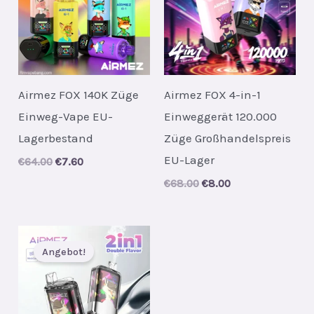
Airmez FOX 140K Züge
Airmez FOX 4-in-1
Einweg-Vape EU-
Einweggerät 120.000
Lagerbestand
Züge Großhandelspreis
EU-Lager
Original
Current
€
64.00
€
7.60
price
price
Original
Current
€
68.00
€
8.00
was:
is:
price
price
€64.00.
€7.60.
was:
is:
€68.00.
€8.00.
Angebot!