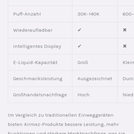
Puff-Anzahl
30K–140K
600
Wiederaufladbar
✔
✖
Intelligentes Display
✔
✖
E-Liquid-Kapazität
Groß
Klei
Geschmacksleistung
Ausgezeichnet
Durc
Großhandelsnachfrage
Hoch
Nied
Im Vergleich zu traditionellen Einweggeräten
bieten Airmez-Produkte bessere Leistung, mehr
Funktionen und stärkere Marktnachfrage, was sie