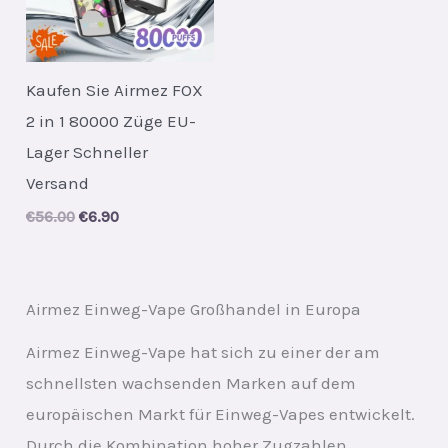
Kaufen Sie Airmez FOX
2 in 1 80000 Züge EU-
Lager Schneller
Versand
Original
Current
€
56.00
€
6.90
price
price
was:
is:
€56.00.
€6.90.
Airmez Einweg-Vape Großhandel in Europa
Airmez Einweg-Vape hat sich zu einer der am
schnellsten wachsenden Marken auf dem
europäischen Markt für Einweg-Vapes entwickelt.
Durch die Kombination hoher Zugzahlen,