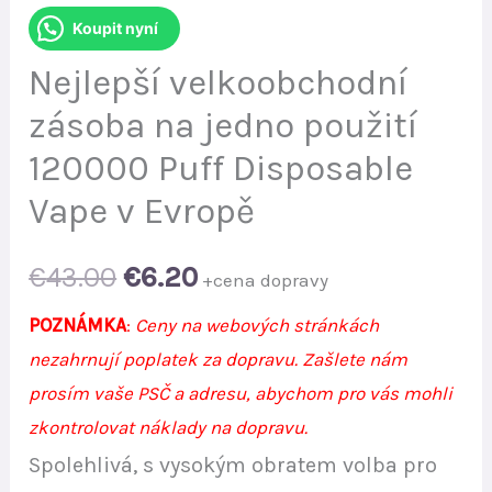
Koupit nyní
Nejlepší velkoobchodní
zásoba na jedno použití
120000 Puff Disposable
Vape v Evropě
Original
Current
€
43.00
€
6.20
+cena dopravy
price
price
POZNÁMKA
:
Ceny na webových stránkách
nezahrnují poplatek za dopravu. Zašlete nám
was:
is:
prosím vaše PSČ a adresu, abychom pro vás mohli
€43.00.
€6.20.
zkontrolovat náklady na dopravu.
Spolehlivá, s vysokým obratem volba pro