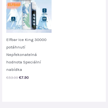
Elfbar Ice King 30000
potáhnutí
Nepřekonatelná
hodnota Speciální
nabídka
Original
Current
€
53.00
€
7.90
price
price
was:
is:
€53.00.
€7.90.