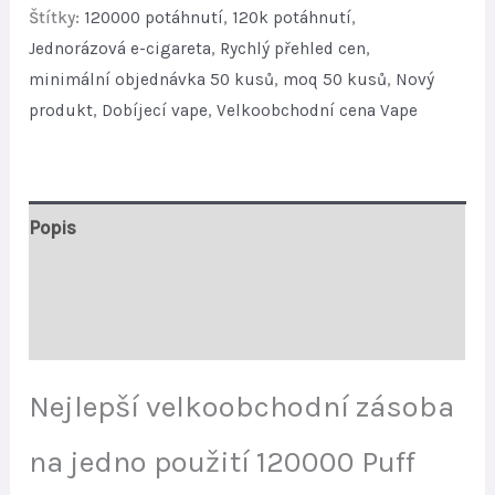
Europe
Štítky:
120000 potáhnutí
,
120k potáhnutí
,
quantity
Jednorázová e-cigareta
,
Rychlý přehled cen
,
minimální objednávka 50 kusů
,
moq 50 kusů
,
Nový
produkt
,
Dobíjecí vape
,
Velkoobchodní cena Vape
Popis
Další informace
Recenze (0)
Nejlepší velkoobchodní zásoba
na jedno použití 120000 Puff