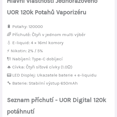
Hlavní vlastnosti Jednorázového
UOR 120k Potahů Vaporizéru
🔋 Potahy: 120000
🌈 Příchutě: Čtyři v jednom multi výběr
💧 E-liquid: 4 × 16ml komory
⚡ Nikotin: 2% / 5%
🔌 Nabíjení: Type-C dobíjecí
🔥 Cívka: Čtyři síťové cívky (1.0Ω)
📟 LED Displej: Ukazatele baterie + e-liquidu
🔧 Baterie: Stabilní výstup 650mAh
Seznam příchutí - UOR Digital 120k
potáhnutí