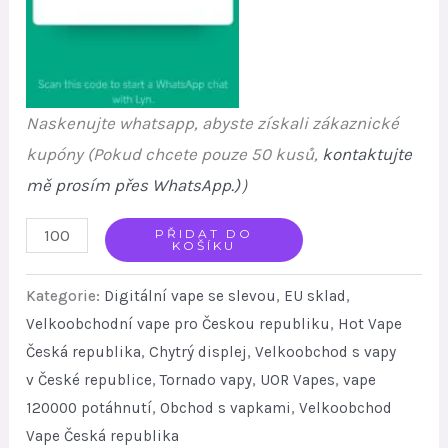
Naskenujte whatsapp, abyste získali zákaznické
kupóny (Pokud chcete pouze 50 kusů,
kontaktujte
mě prosím přes WhatsApp.)
）
Best
PŘIDAT DO
KOŠÍKU
120000
Puff
Kategorie:
Digitální vape se slevou
,
EU sklad
,
Disposable
Velkoobchodní vape pro Českou republiku
,
Hot Vape
Česká republika
,
Chytrý displej
,
Velkoobchod s vapy
Bulk
v České republice
,
Tornado vapy
,
UOR Vapes
,
vape
Vape
120000 potáhnutí
,
Obchod s vapkami
,
Velkoobchod
Supply
Vape Česká republika