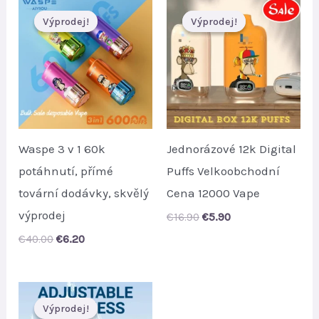
Výprodej!
Výprodej!
Výprodej!
Výprodej!
Waspe 3 v 1 60k
Jednorázové 12k Digital
potáhnutí, přímé
Puffs Velkoobchodní
tovární dodávky, skvělý
Cena 12000 Vape
výprodej
Original
Current
€
16.90
€
5.90
price
price
Original
Current
€
40.00
€
6.20
was:
is:
price
price
€16.90.
€5.90.
was:
is:
€40.00.
€6.20.
Výprodej!
Výprodej!