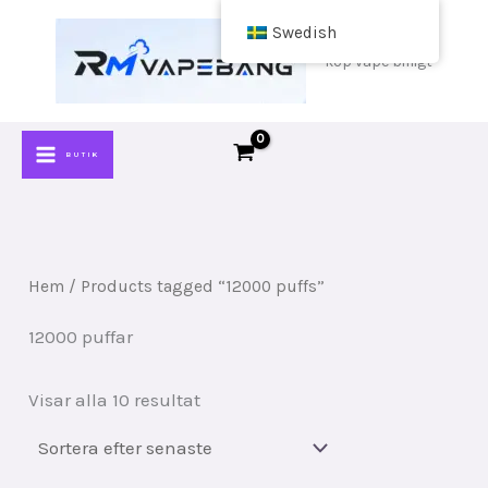
Hoppa
Swedish
till
köp vape billigt
innehåll
BUTIK
Hem
/ Products tagged “12000 puffs”
12000 puffar
Sorterat
Visar alla 10 resultat
efter
senaste