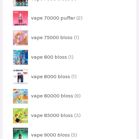
u
-
t
o
k
p
e
d
2
t
vape 70000 puffar
2
r
r
u
-
o
k
p
d
1
t
vape 75000 bloss
1
r
u
-
o
k
p
d
1
t
vape 800 bloss
1
r
u
-
o
k
p
d
1
t
vape 8000 bloss
1
r
u
-
e
o
k
p
r
d
9
t
vape 80000 bloss
9
r
u
-
o
k
p
d
3
t
vape 85000 bloss
3
r
u
-
o
k
p
d
5
t
vape 9000 bloss
5
r
u
-