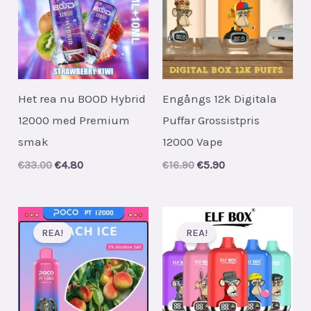
Het rea nu BOOD Hybrid
Engångs 12k Digitala
12000 med Premium
Puffar Grossistpris
smak
12000 Vape
Original
Current
Original
Current
€
33.00
€
4.80
€
16.90
€
5.90
price
price
price
price
was:
is:
was:
is:
€33.00.
€4.80.
€16.90.
€5.90.
REA!
REA!