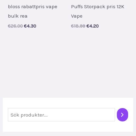
bloss rabattpris vape
Puffs Storpack pris 12K
bulk rea
Vape
Original
Current
Original
Current
€
26.00
€
4.30
€
18.99
€
4.20
price
price
price
price
was:
is:
was:
is:
€26.00.
€4.30.
€18.99.
€4.20.
S
ö
k