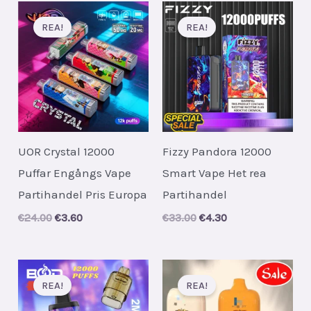
REA!
REA!
UOR Crystal 12000
Fizzy Pandora 12000
Puffar Engångs Vape
Smart Vape Het rea
Partihandel Pris Europa
Partihandel
Original
Current
Original
Current
€
24.00
€
3.60
€
33.00
€
4.30
price
price
price
price
was:
is:
was:
is:
€24.00.
€3.60.
€33.00.
€4.30.
REA!
REA!