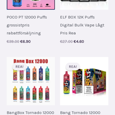
POCO PT 12000 Puffs
ELF BOX 12K Puffs
grossistpris
Digital Bulk Vape Lågt
rabattförsäljning
Pris Rea
Original
Current
Original
Current
€
39.00
€
6.90
€
27.00
€
4.60
price
price
price
price
was:
is:
was:
is:
€39.00.
€6.90.
€27.00.
€4.60.
REA!
REA!
BangBox Tornado 12000
Bang Tornado 12000