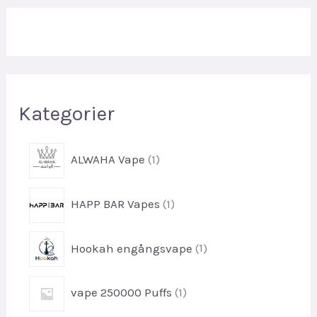
Kategorier
1
ALWAHA Vape
1
-
p
1
HAPP BAR Vapes
1
r
-
o
p
d
1
Hookah engångsvape
1
r
u
-
o
k
p
d
1
t
vape 250000 Puffs
1
r
u
-
o