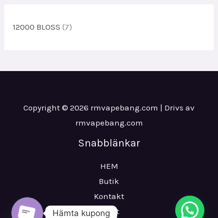
d
r
o
u
d
12000 BLOSS
(7)
k
u
t
k
e
t
r
e
r
Copyright © 2026 rmvapebang.com | Drivs av
rmvapebang.com
Snabblänkar
HEM
Butik
Kontakt
Frakt
Hämta kupong