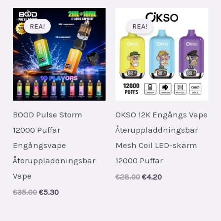
REA!
REA!
BOOD Pulse Storm
OKSO 12K Engångs Vape
12000 Puffar
Återuppladdningsbar
Engångsvape
Mesh Coil LED-skärm
Återuppladdningsbar
12000 Puffar
Vape
Original
Current
€
28.00
€
4.20
price
price
Original
Current
€
35.00
€
5.30
was:
is:
price
price
€28.00.
€4.20.
was:
is:
€35.00.
€5.30.