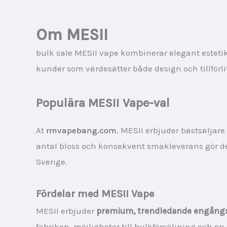
was:
is:
€39.00.
€6.10.
Om MESII
bulk sale MESII vape kombinerar elegant estetik
kunder som värdesätter både design och tillförl
Populära MESII Vape-val
At
rmvapebang.com
, MESII erbjuder bästsäljare
antal bloss och konsekvent smakleverans gör de
Sverige.
Fördelar med MESII Vape
MESII erbjuder
premium, trendledande engång
fabriken, möjligheter till bulkförsäljning och en 