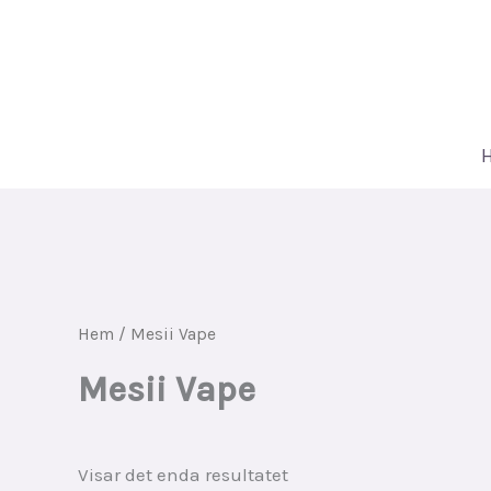
Hoppa
till
innehåll
Hem
/ Mesii Vape
Mesii Vape
Visar det enda resultatet