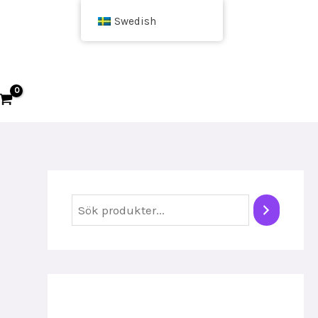
Swedish
S
ö
k