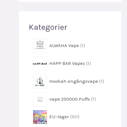
Kategorier
1
ALWAHA Vape
1
-
p
1
HAPP BAR Vapes
1
r
-
o
p
d
1
Hookah engångsvape
1
r
u
-
o
k
p
d
1
t
vape 250000 Puffs
1
r
u
-
o
k
p
d
1
t
EU-lager
101
r
u
0
o