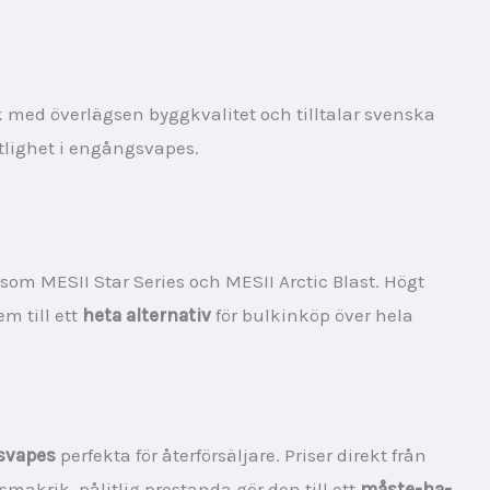
 med överlägsen byggkvalitet och tilltalar svenska
itlighet i engångsvapes.
 som MESII Star Series och MESII Arctic Blast. Högt
m till ett
heta alternativ
för bulkinköp över hela
svapes
perfekta för återförsäljare. Priser direkt från
smakrik, pålitlig prestanda gör den till ett
måste-ha-