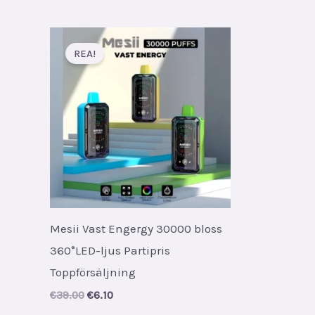
REA!
Mesii Vast Engergy 30000 bloss
360°LED-ljus Partipris
Toppförsäljning
Original
Current
€
39.00
€
6.10
price
price