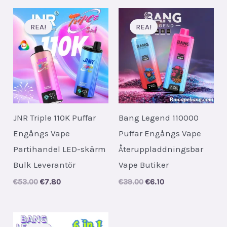
REA!
REA!
JNR Triple 110K Puffar
Bang Legend 110000
Engångs Vape
Puffar Engångs Vape
Partihandel LED-skärm
Återuppladdningsbar
Bulk Leverantör
Vape Butiker
Original
Current
Original
Current
€
53.00
€
7.80
€
39.00
€
6.10
price
price
price
price
was:
is:
was:
is:
€53.00.
€7.80.
€39.00.
€6.10.