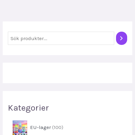
S
ö
k
Kategorier
1
EU-lager
100
0