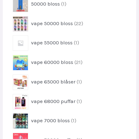
t
50000 bloss
1
r
u
-
o
k
p
d
2
t
vape 50000 bloss
22
r
u
2
o
k
-
d
1
t
vape 55000 bloss
1
p
u
-
r
k
p
o
2
t
vape 60000 bloss
21
r
d
1
o
u
-
d
1
k
vape 65000 blåser
1
p
u
-
t
r
k
p
e
o
1
t
vape 68000 puffar
1
r
r
d
-
o
u
p
d
1
k
vape 7000 bloss
1
r
u
-
t
o
k
p
e
d
2