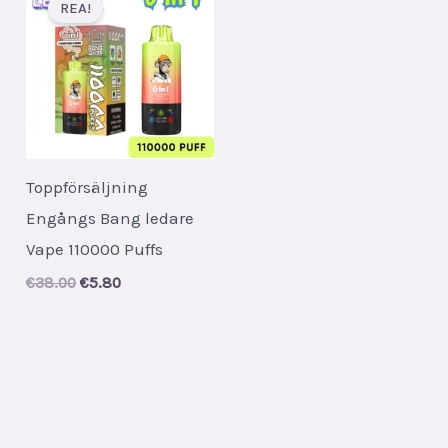
REA!
Toppförsäljning
Engångs Bang ledare
Vape 110000 Puffs
Original
Current
€
38.00
€
5.80
price
price
was:
is:
€38.00.
€5.80.