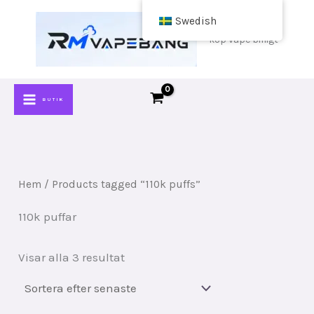
Hoppa
Swedish
till
köp vape billigt
innehåll
BUTIK
Hem
/ Products tagged “110k puffs”
110k puffar
Sorterat
Visar alla 3 resultat
efter
senaste