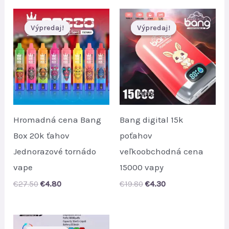
Výpredaj!
Výpredaj!
Výpredaj!
Výpredaj!
Hromadná cena Bang
Bang digital 15k
Box 20k ťahov
poťahov
Jednorazové tornádo
veľkoobchodná cena
vape
15000 vapy
Original
Current
Original
Current
€
27.50
€
4.80
€
19.80
€
4.30
price
price
price
price
was:
is:
was:
is:
€27.50.
€4.80.
€19.80.
€4.30.