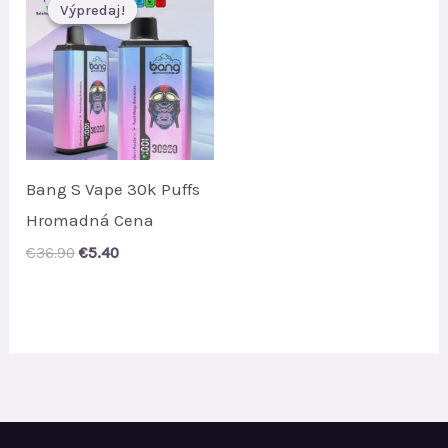
Výpredaj!
Výpredaj!
Bang S Vape 30k Puffs
Hromadná Cena
Original
Current
€
36.90
€
5.40
price
price
was:
is:
€36.90.
€5.40.