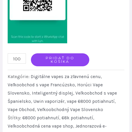
Uwin
PRIDAŤ DO
KOŠÍKA
Digital
68000
Kategórie:
Digitálne vapes za zľavnenú cenu
,
Puffs
Veľkoobchod s vape Francúzsko
,
Horúci Vape
Slovensko
,
Inteligentný displej
,
Veľkoobchod s vape
Disposable
Španielsko
,
Uwin vaporizér
,
vape 68000 potiahnutí
,
Vape
Vape Obchod
,
Veľkoobchodný Vape Slovensko
with
Štítky:
68000 potiahnutí
,
68k potiahnutí
,
Smart
Veľkoobchodná cena vape shop
,
Jednorazová e-
Screen