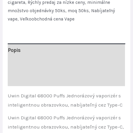
cigareta
,
Rýchly predaj za nízke ceny
,
minimálne
Type-
množstvo objednávky 50ks
,
moq 50ks
,
Nabíjateľný
C
vape
,
Veľkoobchodná cena Vape
Rechargeable
quantity
Popis
Ďalšie informácie
Recenzie (0)
Uwin Digital 68000 Puffs Jednorázový vaporizér s
inteligentnou obrazovkou, nabíjateľný cez Type-C
Uwin Digital 68000 Puffs Jednorázový vaporizér s
inteligentnou obrazovkou, nabíjateľný cez Type-C,