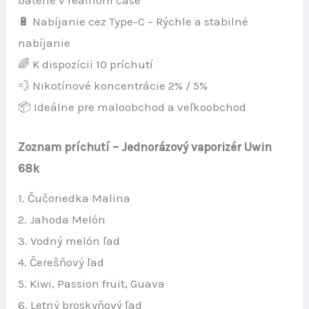
batérie v reálnom čase
🔋 Nabíjanie cez Type-C – Rýchle a stabilné
nabíjanie
🌈 K dispozícii 10 príchutí
💨 Nikotínové koncentrácie 2% / 5%
📦 Ideálne pre maloobchod a veľkoobchod
Zoznam príchutí – Jednorázový vaporizér Uwin
68k
1. Čučoriedka Malina
2. Jahoda Melón
3. Vodný melón ľad
4. Čerešňový ľad
5. Kiwi, Passion fruit, Guava
6. Letný broskyňový ľad