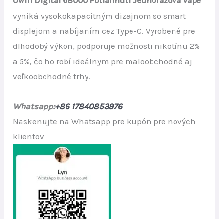
Uwin Digital 68000 Potiahnutí Jednorazová Vape
vyniká vysokokapacitným dizajnom so smart
displejom a nabíjaním cez Type-C. Vyrobené pre
dlhodobý výkon, podporuje možnosti nikotínu 2%
a 5%, čo ho robí ideálnym pre maloobchodné aj
veľkoobchodné trhy.
Whatsapp:
+86 17840853976
Naskenujte na Whatsapp pre kupón pre nových
klientov