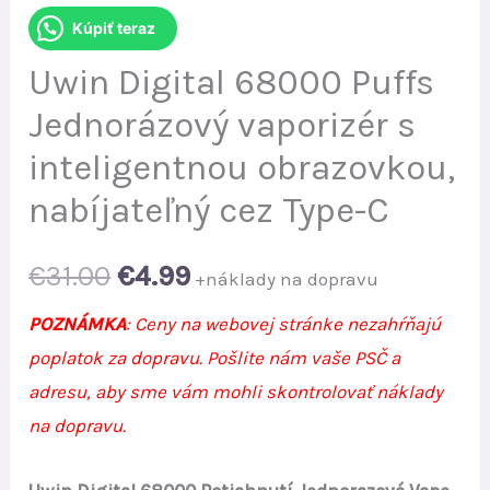
Kúpiť teraz
Uwin Digital 68000 Puffs
Jednorázový vaporizér s
inteligentnou obrazovkou,
nabíjateľný cez Type-C
Original
Current
€
31.00
€
4.99
+náklady na dopravu
price
price
POZNÁMKA
: Ceny na webovej stránke nezahŕňajú
poplatok za dopravu. Pošlite nám vaše PSČ a
was:
is:
adresu, aby sme vám mohli skontrolovať náklady
€31.00.
€4.99.
na dopravu.