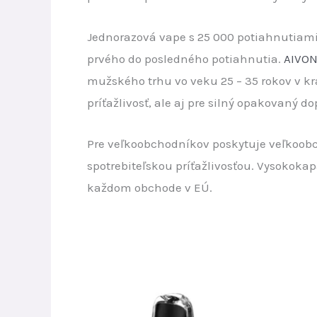
Jednorazová vape s 25 000 potiahnutiami
prvého do posledného potiahnutia.
AIVO
mužského trhu vo veku 25 – 35 rokov v k
príťažlivosť, ale aj pre silný opakovaný d
Pre veľkoobchodníkov poskytuje veľkoo
spotrebiteľskou príťažlivosťou. Vysokokap
každom obchode v EÚ.