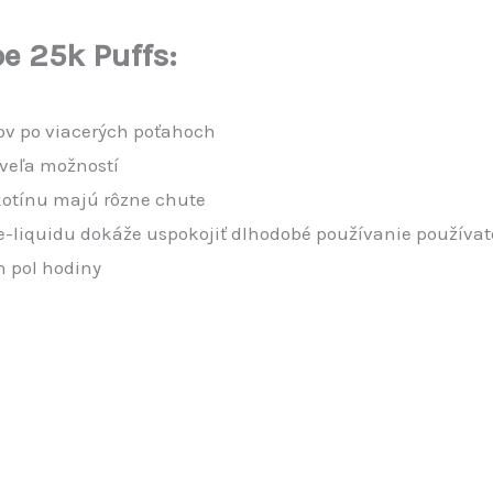
e 25k Puffs:
ľov po viacerých poťahoch
 veľa možností
kotínu majú rôzne chute
 e-liquidu dokáže uspokojiť dlhodobé používanie používat
en pol hodiny