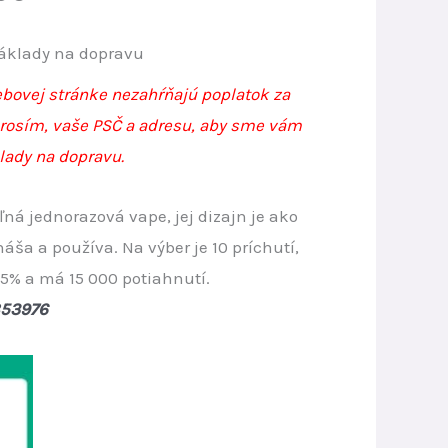
rrent
áklady na dopravu
ice
bovej stránke nezahŕňajú poplatok za
prosím, vaše PSČ a adresu, aby sme vám
lady na dopravu.
.90.
ľná jednorazová vape, jej dizajn je ako
áša a používa. Na výber je 10 príchutí,
5% a má 15 000 potiahnutí.
853976