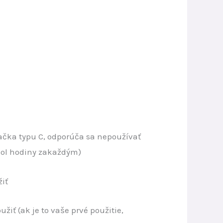
jačka typu C, odporúča sa nepoužívať
 pol hodiny zakaždým)
iť
iť (ak je to vaše prvé použitie,