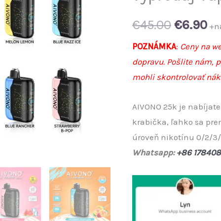
Original
Cu
€
45.00
€
6.90
+n
price
pr
POZNÁMKA
:
Ceny na we
dopravu. Pošlite nám, 
was:
is:
mohli skontrolovať nák
€45.00.
€6
AIVONO 25k je nabíjate
krabička, ľahko sa pren
úroveň nikotínu 0/2/3/
Whatsapp:
+86 17840