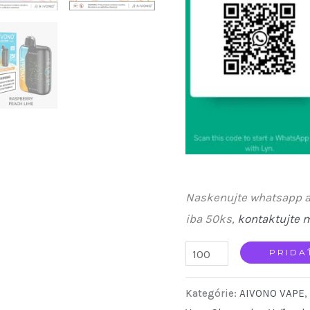
Naskenujte whatsapp a
iba 50ks,
kontaktujte 
AIVONO
PRIDA
25k
Kategórie:
AIVONO VAPE
,
Puffs