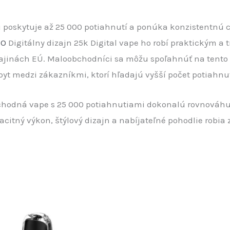
 poskytuje až 25 000 potiahnutí a ponúka konzistentnú 
NO
Digitálny dizajn 25k Digital vape ho robí praktickým a 
rajinách EÚ. Maloobchodníci sa môžu spoľahnúť na tento 
opyt medzi zákazníkmi, ktorí hľadajú vyšší počet potiahnut
bchodná vape s 25 000 potiahnutiami dokonalú rovnováh
acitný výkon, štýlový dizajn a nabíjateľné pohodlie robia