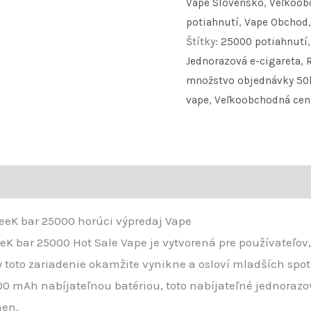
Vape Slovensko
,
Veľkoob
Bulk
potiahnutí
,
Vape Obchod
Price
Štítky:
25000 potiahnutí
GeeK
Jednorazová e-cigareta
,
bar
množstvo objednávky 50
25000
vape
,
Veľkoobchodná cen
Hot
Sale
Vape
quantity
eK bar 25000 horúci výpredaj Vape
 bar 25000 Hot Sale Vape je vytvorená pre používateľov, 
oto zariadenie okamžite vynikne a osloví mladších spotreb
00 mAh nabíjateľnou batériou, toto nabíjateľné jednoraz
men.