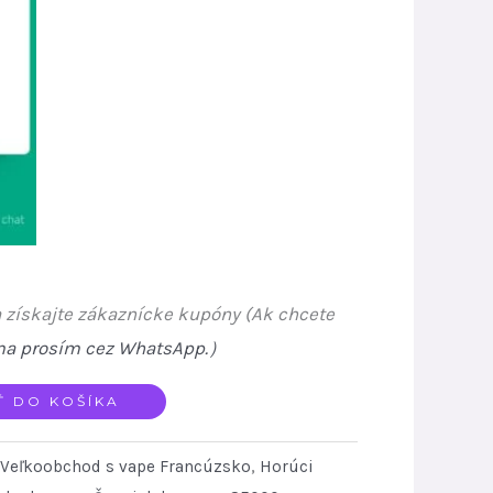
 získajte zákaznícke kupóny (Ak chcete
ma prosím cez WhatsApp.
）
Ť DO KOŠÍKA
Veľkoobchod s vape Francúzsko
,
Horúci