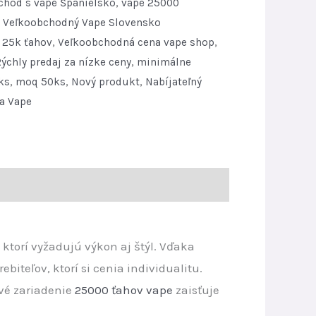
chod s vape Španielsko
,
vape 25000
,
Veľkoobchodný Vape Slovensko
,
25k ťahov
,
Veľkoobchodná cena vape shop
,
Rýchly predaj za nízke ceny
,
minimálne
ks
,
moq 50ks
,
Nový produkt
,
Nabíjateľný
a Vape
ktorí vyžadujú výkon aj štýl. Vďaka
iteľov, ktorí si cenia individualitu.
ové zariadenie
25000 ťahov vape
zaisťuje