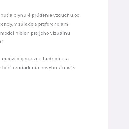
chuť a plynulé prúdenie vzduchu od
trendy, v súlade s preferenciami
model nielen pre jeho vizuálnu
í.
u medzi objemovou hodnotou a
 z tohto zariadenia nevyhnutnosť v