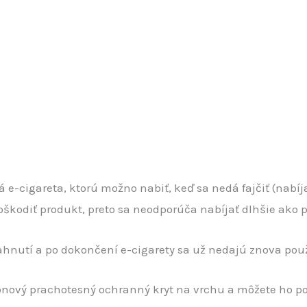
á e-cigareta, ktorú možno nabiť, keď sa nedá fajčiť (nabí
poškodiť produkt, preto sa neodporúča nabíjať dlhšie ako
ahnutí a po dokončení e-cigarety sa už nedajú znova použ
ónový prachotesný ochranný kryt na vrchu a môžete ho použ