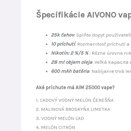
Špecifikácie AIVONO vap
25k ťahov
: Splňte dopyt používate
10 príchutí
: Rozmanitosť príchutí a
Nikotín: 2 %/5 %
: Rôzne úrovne ni
28 ml objem oleja
: Veľká kapacita
600 mAh batéria
: Nabíjanie trvá l
Aké príchute má AIM 25000 vape?
1. ĽADOVÝ VODNÝ MELÓN ČEREŠŇA
2. MALINOVÁ BROSKYŇA LIMETKA
3. VODNÝ MELÓN ĽAD
4. MELÓN CITRÓN