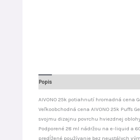
Popis
Ďalšie informácie
Recenzie (0)
AIVONO 25k potiahnutí hromadná cena Ge
Veľkoobchodná cena AIVONO 25k Puffs GeeK
svojmu dizajnu povrchu hviezdnej oblohy t
Podporené 28 ml nádržou na e-liquid a 6
predĺžené používanie bez neustálych vý