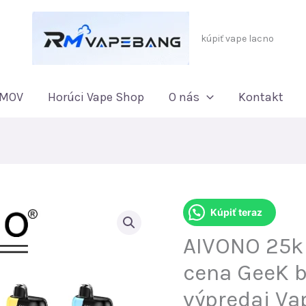
kúpiť vape lacno
MOV
Horúci Vape Shop
O nás
Kontakt
Kúpiť teraz
AIVONO 25k
cena GeeK b
výpredaj Va