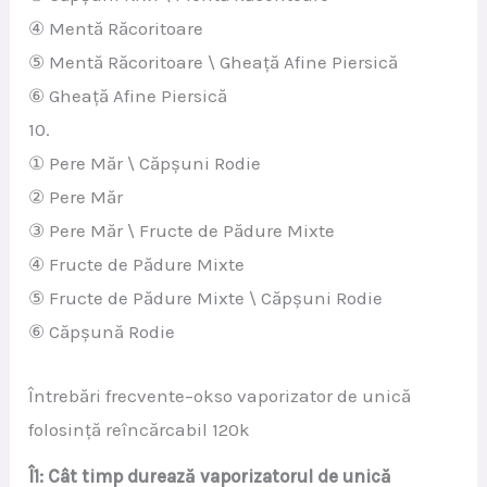
④ Mentă Răcoritoare
⑤ Mentă Răcoritoare \ Gheață Afine Piersică
⑥ Gheață Afine Piersică
10.
① Pere Măr \ Căpșuni Rodie
② Pere Măr
③ Pere Măr \ Fructe de Pădure Mixte
④ Fructe de Pădure Mixte
⑤ Fructe de Pădure Mixte \ Căpșuni Rodie
⑥ Căpșună Rodie
Întrebări frecvente–okso vaporizator de unică
folosință reîncărcabil 120k
Î1: Cât timp durează vaporizatorul de unică