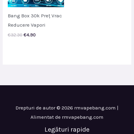
Bang Box 30k Preț Vrac
Reducere Vapori
Original
Current
€
32.30
€
4.90
price
price
was:
is:
€32.30.
€4.90.
Drepturi de autor © 2026 rmvapebang.com |
Alimentat de rmvapebang.com
Legături rapide