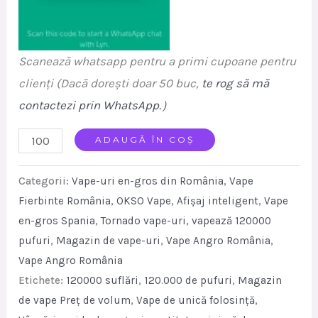
Scanează whatsapp pentru a primi cupoane pentru
clienți (Dacă dorești doar 50 buc,
te rog să mă
contactezi prin WhatsApp.
）
OKSO
ADAUGĂ ÎN COȘ
120K
Categorii:
Vape-uri en-gros din România
,
Vape
Puffs
Fierbinte România
,
OKSO Vape
,
Afișaj inteligent
,
Vape
6-
en-gros Spania
,
Tornado vape-uri
,
vapează 120000
in-
pufuri
,
Magazin de vape-uri
,
Vape Angro România
,
1
Vape Angro România
Flavors
Etichete:
120000 suflări
,
120.000 de pufuri
,
Magazin
Disposable
de vape Preț de volum
,
Vape de unică folosință
,
Vape