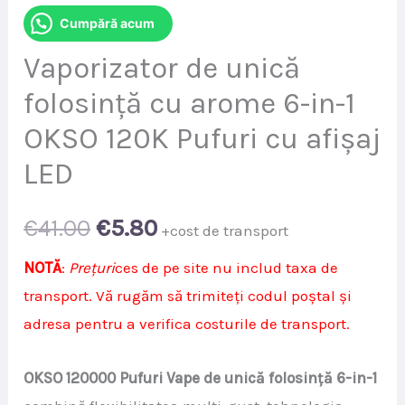
Cumpără acum
Vaporizator de unică
folosință cu arome 6-in-1
OKSO 120K Pufuri cu afișaj
LED
Original
Current
€
41.00
€
5.80
+cost de transport
price
price
NOTĂ
:
Prețuri
ces de pe site nu includ taxa de
transport. Vă rugăm să trimiteți codul poștal și
was:
is:
adresa pentru a verifica costurile de transport.
€41.00.
€5.80.
OKSO 120000 Pufuri Vape de unică folosință 6-in-1