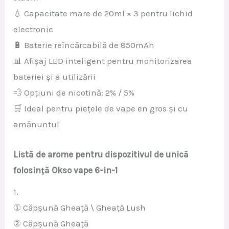
💧 Capacitate mare de 20ml × 3 pentru lichid
electronic
🔋 Baterie reîncărcabilă de 850mAh
📊 Afișaj LED inteligent pentru monitorizarea
bateriei și a utilizării
💨 Opțiuni de nicotină: 2% / 5%
🛒 Ideal pentru piețele de vape en gros și cu
amănuntul
Listă de arome pentru dispozitivul de unică
folosință Okso vape 6-in-1
1.
① Căpșună Gheață \ Gheață Lush
② Căpșună Gheață