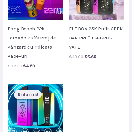
Bang Beach 22k
ELF BOX 25K Puffs GEEK
Tornado Puffs Preț de
BAR PREȚ EN-GROS
vânzare cu ridicata
VAPE
vape-uri
Original
Current
€
49.00
€
6.60
price
price
Original
Current
€
32.00
€
4.90
was:
is:
price
price
€49.00.
€6.60.
was:
is:
€32.00.
€4.90.
Reducere!
Reducere!