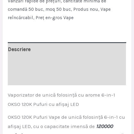
Vânzări rapide de prețuri
,
cantitate minimă de
with
comandă 50 buc
,
moq 50 buc
,
Produs nou
,
Vape
LED
reîncărcabil
,
Preț en-gros Vape
Display
quantity
Descriere
Informații adiționale
Recenzii (0)
Vaporizator de unică folosință cu arome 6-in-1
OKSO 120K Pufuri cu afișaj LED
OKSO 120K Pufuri Vape de unică folosință 6-in-1 cu
afișaj LED, cu o capacitate imensă de
120000