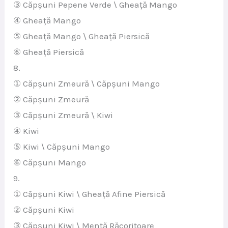
③ Căpșuni Pepene Verde \ Gheață Mango
④ Gheață Mango
⑤ Gheață Mango \ Gheață Piersică
⑥ Gheață Piersică
8.
① Căpșuni Zmeură \ Căpșuni Mango
② Căpșuni Zmeură
③ Căpșuni Zmeură \ Kiwi
④ Kiwi
⑤ Kiwi \ Căpșuni Mango
⑥ Căpșuni Mango
9.
① Căpșuni Kiwi \ Gheață Afine Piersică
② Căpșuni Kiwi
③ Căpșuni Kiwi \ Mentă Răcoritoare