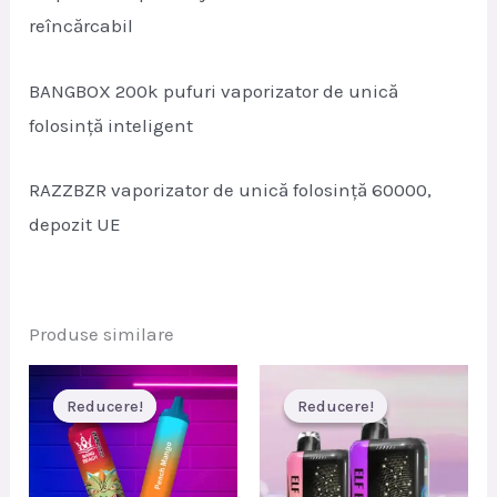
reîncărcabil
BANGBOX 200k pufuri vaporizator de unică
folosință inteligent
RAZZBZR vaporizator de unică folosință 60000,
depozit UE
Produse similare
Reducere!
Reducere!
Reducere!
Reducere!