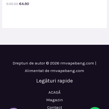
Original
Current
€
35.00
€
4.90
price
price
was:
is:
€35.00.
€4.90.
Drepturi de autor © 2026 rmvapebang.com |
Alimentat de rmvapebang.com
Legături rapide
ACASĂ
Magazin
Contact