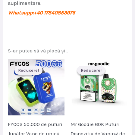
suplimentare
.
Whatsapp:+40 17840853976
S-ar putea să vă placă și…
Reducere!
Reducere!
Reducere!
Reducere!
FYCOS 50.000 de pufuri
Mr Goodie 60K Pufuri
Jucător Vape de unică
Dispozitiv de Vaping de