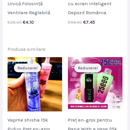
Unică Folosință
cu ecran inteligent
Ventilare Reglabilă
Depozit România
Original
Current
Original
Current
€
26.00
€
4.10
€
56.00
€
7.45
price
price
price
price
was:
is:
was:
is:
€26.00.
€4.10.
€56.00.
€7.45.
Produse similare
Reducere!
Reducere!
Reducere!
Reducere!
Vapme shisha 15k
Preț en-gros pentru
Pufuri Preț en-gros
Bang With a Vape 25k