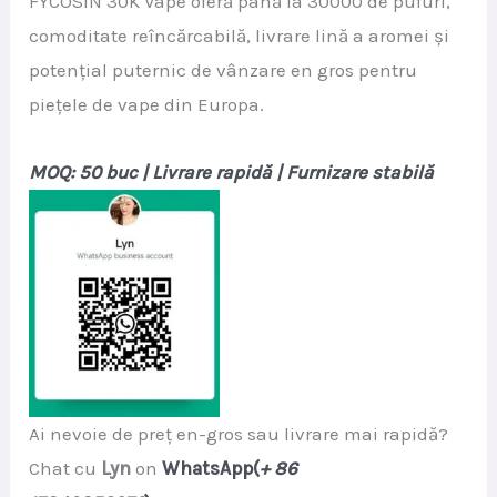
FYCOSIN 30K Vape oferă până la 30000 de pufuri,
comoditate reîncărcabilă, livrare lină a aromei și
potențial puternic de vânzare en gros pentru
piețele de vape din Europa.
MOQ: 50 buc | Livrare rapidă | Furnizare stabilă
Ai nevoie de preț en-gros sau livrare mai rapidă?
Chat cu
Lyn
on
WhatsApp(
+ 86