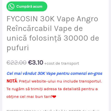
Cumpără acum
FYCOSIN 30K Vape Angro
Reîncărcabil Vape de
unică folosință 30000 de
pufuri
Original
Current
€
22.00
€
3.10
+cost de transport
price
price
Cel mai vândut 30K Vape pentru comenzi en-gros
NOTĂ
: Prețul website-ului nu include transportul.
was:
is:
Te rugăm să trimiți adresa ta detaliată pentru a
€22.00.
€3.10.
obține cel mai bun tarif❤️