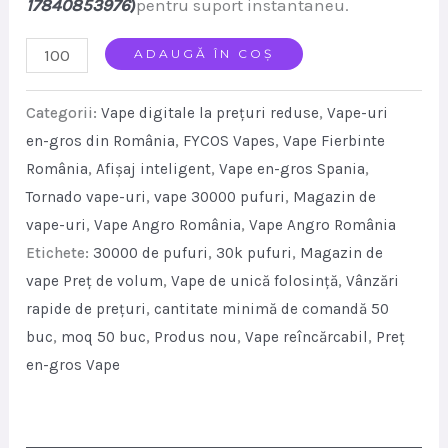
17840853976
)
pentru suport instantaneu.
FYCOSIN
ADAUGĂ ÎN COȘ
30K
Categorii:
Vape digitale la prețuri reduse
,
Vape-uri
Vape
en-gros din România
,
FYCOS Vapes
,
Vape Fierbinte
Wholesale
România
,
Afișaj inteligent
,
Vape en-gros Spania
,
Rechargeable
Tornado vape-uri
,
vape 30000 pufuri
,
Magazin de
Disposable
vape-uri
,
Vape Angro România
,
Vape Angro România
Vape
Etichete:
30000 de pufuri
,
30k pufuri
,
Magazin de
30000
vape Preț de volum
,
Vape de unică folosință
,
Vânzări
Puffs
rapide de prețuri
,
cantitate minimă de comandă 50
quantity
buc
,
moq 50 buc
,
Produs nou
,
Vape reîncărcabil
,
Preț
en-gros Vape