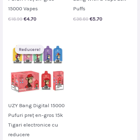
15000 Vapes
Puffs
Original
Current
Original
Current
€
18.99
€
4.70
€
38.80
€
5.70
price
price
price
price
was:
is:
was:
is:
€18.99.
€4.70.
€38.80.
€5.70.
Reducere!
Reducere!
UZY Bang Digital 15000
Pufuri preț en-gros 15k
Tigari electronice cu
reducere