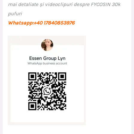
mai detaliate și videoclipuri despre FYCOSIN 30k
pufuri
Whatsapp:+40 17840853976