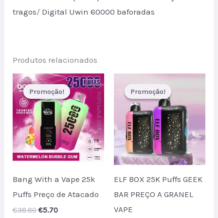
tragos
/
Digital Uwin 60000 baforadas
Produtos relacionados
Promoção!
Promoção!
Promoção!
Promoção!
Bang With a Vape 25k
ELF BOX 25K Puffs GEEK
Puffs Preço de Atacado
BAR PREÇO A GRANEL
VAPE
Original
Current
€
38.80
€
5.70