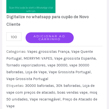
Digitalize no whatsapp para cupão de Novo
Cliente
MerryMi
ADICIONAR AO
CARRINHO
30000
Vape
Categorias:
Vapes grossistas França
,
Vape Quente
Smart
Portugal
,
MERRYMI VAPES
,
Vape grossista Espanha
,
Tornado vaporizadores
,
vape 30000
,
vape 30000
Display
baforadas
,
Loja de Vape
,
Vape Grossista Portugal
,
Cheaper
Vape Grossista Portugal
Price
Etiquetas:
30000 baforadas
,
30k baforadas
,
Loja de
Bulk
vape com preços de atacado
,
boas vendas vape
,
moq
Price
50 unidades
,
Vape recarregável
,
Preço de Atacado de
EU
Vape