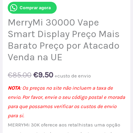
Comprar agora
MerryMi 30000 Vape
Smart Display Preço Mais
Barato Preço por Atacado
Venda na UE
Original
Current
€
85.00
€
9.50
+custo de envio
price
price
NOTA
: Os preços no site não incluem a taxa de
envio. Por favor, envie o seu código postal e morada
was:
is:
para que possamos verificar os custos de envio
€85.00.
€9.50.
para si.
MERRYMi 30K oferece aos retalhistas uma opção