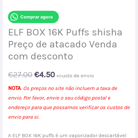
Comprar agora
ELF BOX 16K Puffs shisha
Preço de atacado Venda
com desconto
Original
Current
€
27.00
€
4.50
+custo de envio
price
price
NOTA
:
Os preços no site não incluem a taxa de
envio. Por favor, envie o seu código postal e
was:
is:
endereço para que possamos verificar os custos de
€27.00.
€4.50.
envio para si.
A ELF BOX 16K puffs é um vaporizador descartável