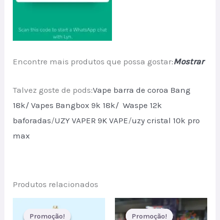
Encontre mais produtos que possa gostar:
Mostrar
Talvez goste de pods:
Vape barra de coroa Bang
18k/
Vapes Bangbox 9k 18k/
Waspe 12k
baforadas
/
UZY VAPER 9K VAPE
/
uzy cristal 10k pro
max
Produtos relacionados
Promoção!
Promoção!
Promoção!
Promoção!