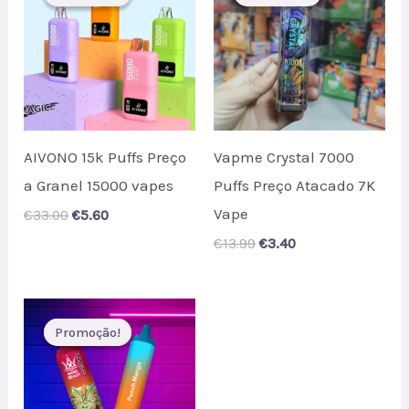
AIVONO 15k Puffs Preço
Vapme Crystal 7000
a Granel 15000 vapes
Puffs Preço Atacado 7K
Vape
Original
Current
€
33.00
€
5.60
price
price
Original
Current
€
13.99
€
3.40
was:
is:
price
price
€33.00.
€5.60.
was:
is:
€13.99.
€3.40.
Promoção!
Promoção!