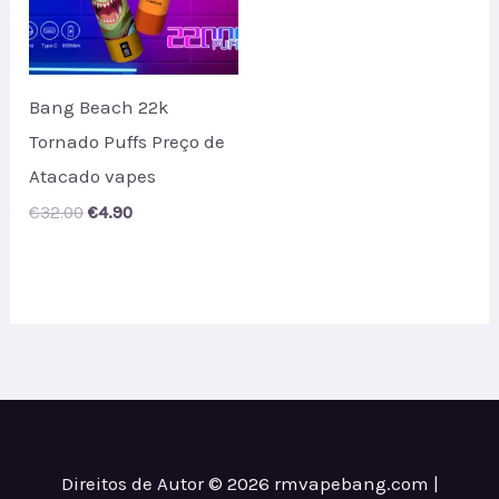
Bang Beach 22k
Tornado Puffs Preço de
Atacado vapes
Original
Current
€
32.00
€
4.90
price
price
was:
is:
€32.00.
€4.90.
Direitos de Autor © 2026 rmvapebang.com |