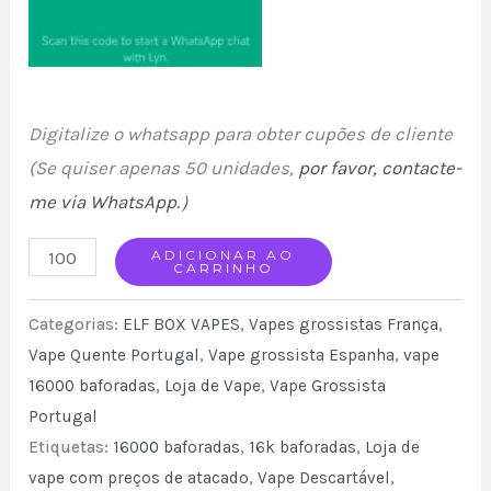
Digitalize o whatsapp para obter cupões de cliente
(Se quiser apenas 50 unidades,
por favor, contacte-
me via WhatsApp.
）
ELF
ADICIONAR AO
CARRINHO
BOX
16K
Categorias:
ELF BOX VAPES
,
Vapes grossistas França
,
Puffs
Vape Quente Portugal
,
Vape grossista Espanha
,
vape
16000 baforadas
,
Loja de Vape
,
Vape Grossista
shisha
Portugal
Wholesale
Etiquetas:
16000 baforadas
,
16k baforadas
,
Loja de
Price
vape com preços de atacado
,
Vape Descartável
,