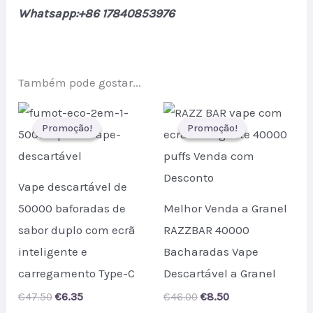
Whatsapp:+86 17840853976
Também pode gostar...
Promoção!
Promoção!
Promoção!
Promoção!
Vape descartável de
50000 baforadas de
Melhor Venda a Granel
sabor duplo com ecrã
RAZZBAR 40000
inteligente e
Bacharadas Vape
carregamento Type-C
Descartável a Granel
Original
Current
Original
Current
€
47.50
€
6.35
€
46.00
€
8.50
price
price
price
price