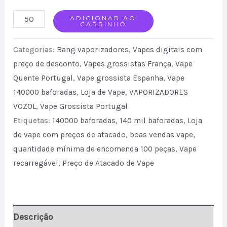
BANGBLAZE
ADICIONAR AO
CARRINHO
140K
Rechargeable
Categorias:
Bang vaporizadores
,
Vapes digitais com
Disposable
preço de desconto
,
Vapes grossistas França
,
Vape
Quente Portugal
,
Vape grossista Espanha
,
Vape
Vape
140000 baforadas
,
Loja de Vape
,
VAPORIZADORES
EU
VOZOL
,
Vape Grossista Portugal
Warehouse
Etiquetas:
140000 baforadas
,
140 mil baforadas
,
Loja
Wholesale
de vape com preços de atacado
,
boas vendas vape
,
quantity
quantidade mínima de encomenda 100 peças
,
Vape
recarregável
,
Preço de Atacado de Vape
Descrição