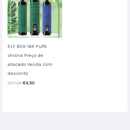
ELF BOX 16K Puffs
shisha Preço de
atacado Venda com
desconto
Original
Current
€
27.00
€
4.50
price
price
was:
is:
€27.00.
€4.50.