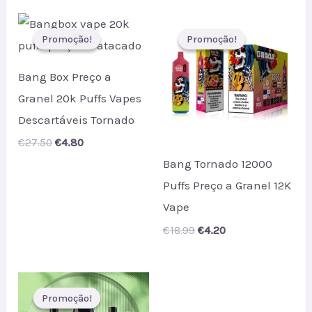
Promoção!
Promoção!
Promoção!
Promoção!
Bang Box Preço a
Granel 20k Puffs Vapes
Descartáveis Tornado
Original
Current
€
27.50
€
4.80
price
price
Bang Tornado 12000
was:
is:
€27.50.
€4.80.
Puffs Preço a Granel 12K
Vape
Original
Current
€
18.99
€
4.20
price
price
was:
is:
€18.99.
€4.20.
Promoção!
Promoção!