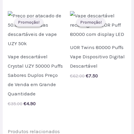
was:
is:
was:
is:
€47.50.
€6.35.
€46.00.
€8.50.
Promoção!
Promoção!
Promoção!
Promoção!
UOR Twins 80000 Puffs
Vape descartável
Vape Dispositivo Digital
Crystal UZY 50000 Puffs
Descartável
Sabores Duplos Preço
Original
Current
€
62.00
€
7.50
price
price
de Venda em Grande
was:
is:
€62.00.
€7.50.
Quantidade
Original
Current
€
35.00
€
4.90
price
price
was:
is:
€35.00.
€4.90.
Produtos relacionados