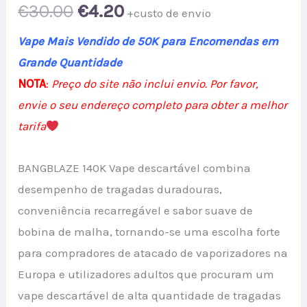
Original
Current
€
30.00
€
4.20
+custo de envio
price
price
Vape Mais Vendido de 50K para Encomendas em
Grande Quantidade
was:
is:
NOTA
:
Preço do site não inclui envio. Por favor,
€30.00.
€4.20.
envie o seu endereço completo para obter a melhor
tarifa
BANGBLAZE 140K Vape descartável combina
desempenho de tragadas duradouras,
conveniência recarregável e sabor suave de
bobina de malha, tornando-se uma escolha forte
para compradores de atacado de vaporizadores na
Europa e utilizadores adultos que procuram um
vape descartável de alta quantidade de tragadas