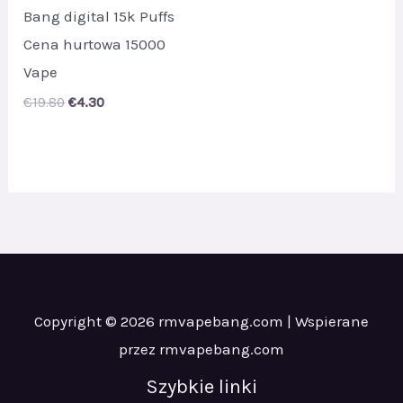
Bang digital 15k Puffs
Cena hurtowa 15000
Vape
Original
Current
€
19.80
€
4.30
price
price
was:
is:
€19.80.
€4.30.
Copyright © 2026 rmvapebang.com | Wspierane
przez rmvapebang.com
Szybkie linki