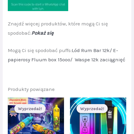
Znajdź więcej produktów, które mogą Ci się
spodobać:
Pokaż się
Mogą Ci się spodobać puffs:
Lód Rum Bar 12k/
E-
papierosy Fluum box 15ooo/
Waspe 12k zaciągnięć
Produkty powiązane
Wyprzedaż!
Wyprzedaż!
Wyprzedaż!
Wyprzedaż!