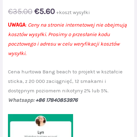
Original
Current
€
35.00
€
5.60
+koszt wysyłki
price
price
UWAGA
:
Ceny na stronie internetowej nie obejmują
kosztów wysyłki. Prosimy o przesłanie kodu
was:
is:
pocztowego i adresu w celu weryfikacji kosztów
€35.00.
€5.60.
wysyłki.
Cena hurtowa Bang beach to projekt w kształcie
sticka, z 20 000 zaciągnięć, 12 smakami i
dostępnym poziomem nikotyny 2% lub 5%.
Whatsapp:
+86 17840853976