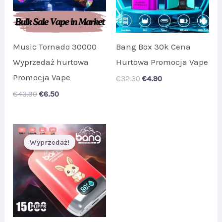
Music Tornado 30000
Bang Box 30k Cena
Wyprzedaż hurtowa
Hurtowa Promocja Vape
Promocja Vape
Original
Current
€
32.30
€
4.90
price
price
Original
Current
€
43.90
€
6.50
was:
is:
price
price
€32.30.
€4.90.
was:
is:
€43.90.
€6.50.
Wyprzedaż!
Wyprzedaż!