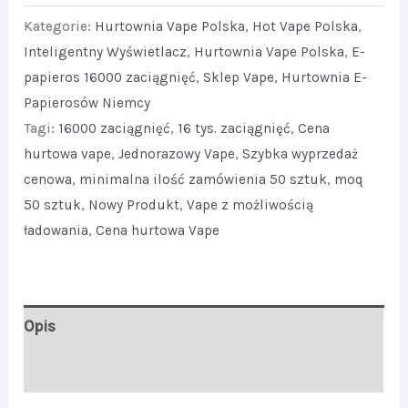
BOXX
Kategorie:
Hurtownia Vape Polska
,
Hot Vape Polska
,
16K
Inteligentny Wyświetlacz
,
Hurtownia Vape Polska
,
E-
papieros 16000 zaciągnięć
,
Sklep Vape
,
Hurtownia E-
Puffs
Papierosów Niemcy
Bulk
Tagi:
16000 zaciągnięć
,
16 tys. zaciągnięć
,
Cena
Price
hurtowa vape
,
Jednorazowy Vape
,
Szybka wyprzedaż
Full
cenowa
,
minimalna ilość zamówienia 50 sztuk
,
moq
Screen
50 sztuk
,
Nowy Produkt
,
Vape z możliwością
Dispaly
ładowania
,
Cena hurtowa Vape
quantity
Opis
Opinie (0)