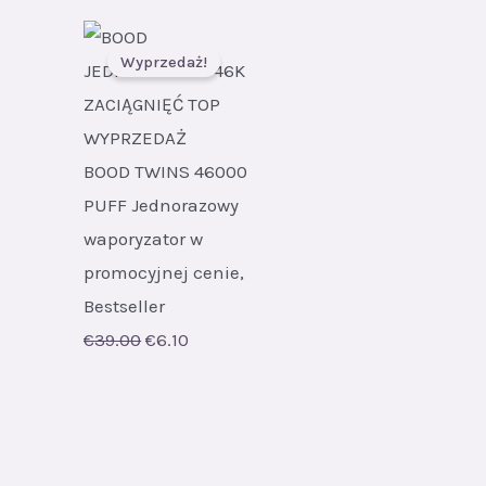
Wyprzedaż!
BOOD TWINS 46000
PUFF Jednorazowy
waporyzator w
promocyjnej cenie,
Bestseller
Original
Current
€
39.00
€
6.10
price
price
was:
is:
€39.00.
€6.10.