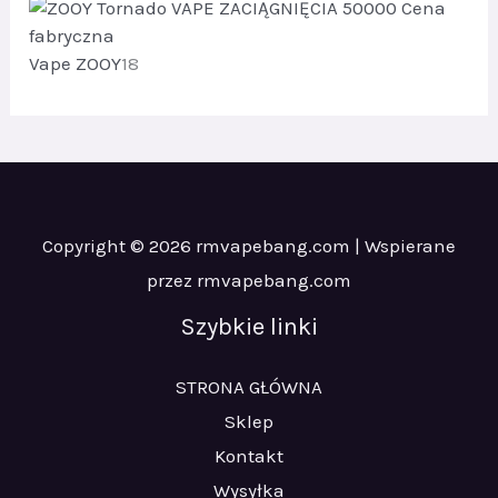
u
y
o
k
8
d
t
p
Vape ZOOY
18
u
y
r
k
2
o
t
d
y
u
2
k
5
t
3
Copyright © 2026 rmvapebang.com | Wspierane
y
przez rmvapebang.com
1
8
Szybkie linki
STRONA GŁÓWNA
Sklep
Kontakt
Wysyłka