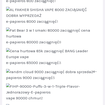
t
p
e-papieros 800 zaciągnięć
1
u
y
r
k
2
o
t
d
1
p
e-papieros 8000 zaciągnięć
1
u
r
k
o
t
d
1
p
e-papieros 80000 zaciągnięć
9
u
r
k
o
t
d
1
p
e-papieros 85000 zaciągnięć
3
u
r
k
e-
o
t
p
papieros 9000 zaciągnięć
5
d
y
r
u
9
o
k
d
t
p
vape 90000 chmur
2
u
y
r