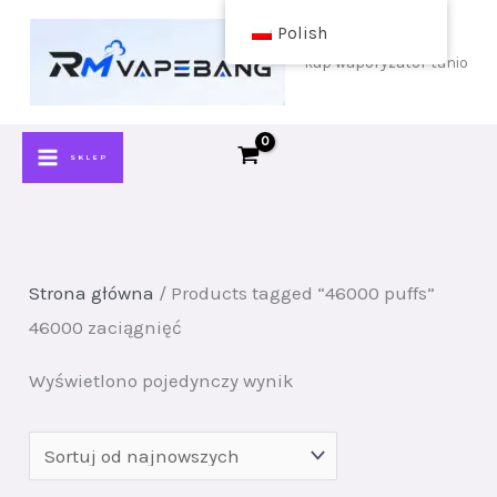
Przejdź
Polish
do
kup waporyzator tanio
treści
SKLEP
Strona główna
/ Products tagged “46000 puffs”
46000 zaciągnięć
Wyświetlono pojedynczy wynik