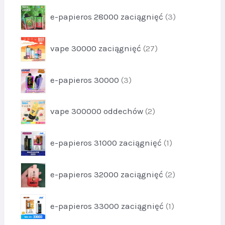
y
o
k
p
4
e-papieros 28000 zaciągnięć
3
d
t
r
u
1
o
k
p
vape 30000 zaciągnięć
27
d
t
r
u
y
o
k
p
1
e-papieros 30000
3
d
t
r
3
u
y
o
k
p
3
vape 300000 oddechów
2
d
t
r
u
y
o
k
p
2
e-papieros 31000 zaciągnięć
1
d
t
r
7
u
y
o
k
p
3
e-papieros 32000 zaciągnięć
2
d
t
r
u
y
o
k
p
2
e-papieros 33000 zaciągnięć
1
d
t
r
u
1
o