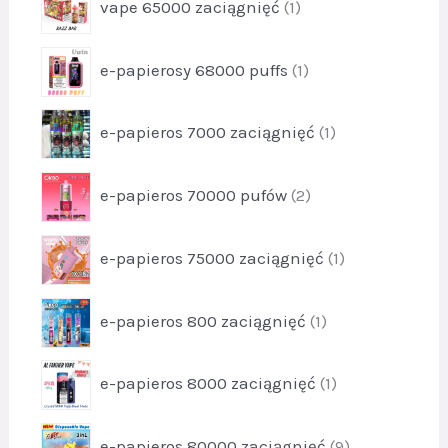
2
vape 65000 zaciągnięć
1
d
t
r
2
u
1
o
k
p
e-papierosy 68000 puffs
1
d
t
r
u
y
o
k
p
2
e-papieros 7000 zaciągnięć
1
d
t
r
1
u
1
o
k
p
e-papieros 70000 pufów
2
d
t
r
u
1
o
k
p
e-papieros 75000 zaciągnięć
1
d
t
r
u
1
o
k
p
e-papieros 800 zaciągnięć
1
d
t
r
u
y
o
k
p
2
e-papieros 8000 zaciągnięć
1
d
t
r
u
1
o
k
p
e-papieros 80000 zaciągnięć
9
d