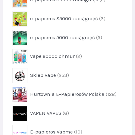
t
r
u
1
o
k
p
e-papieros 85000 zaciągnięć
3
d
t
r
u
1
o
k
p
e-papieros 9000 zaciągnięć
5
d
t
r
u
y
o
k
p
9
vape 90000 chmur
2
d
t
r
u
y
o
k
p
3
Sklep Vape
253
d
t
r
u
y
o
k
p
5
Hurtownia E-Papierosów Polska
128
d
t
r
u
y
o
k
p
2
VAPEN VAPES
6
d
t
r
u
y
o
k
p
2
E-papieros Vapme
10
d