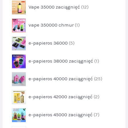
k
p
Vape 35000 zaciągnięć
12
d
t
r
u
y
o
k
p
2
vape 350000 chmur
1
d
t
r
u
1
o
k
p
e-papieros 36000
5
d
t
r
u
y
o
k
p
1
e-papieros 38000 zaciągnięć
1
d
t
r
2
u
1
o
k
p
e-papieros 40000 zaciągnięć
25
d
t
r
u
y
o
k
p
5
e-papieros 42000 zaciągnięć
2
d
t
r
u
1
o
k
p
e-papieros 45000 zaciągnięć
7
d
t
r
u
y
o