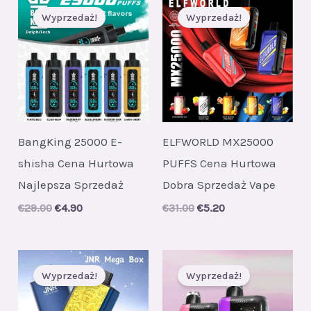
Wyprzedaż!
Wyprzedaż!
BangKing 25000 E-
ELFWORLD MX25000
shisha Cena Hurtowa
PUFFS Cena Hurtowa
Najlepsza Sprzedaż
Dobra Sprzedaż Vape
Original
Current
Original
Current
€
29.00
€
4.90
€
31.00
€
5.20
price
price
price
price
was:
is:
was:
is:
€29.00.
€4.90.
€31.00.
€5.20.
Wyprzedaż!
Wyprzedaż!