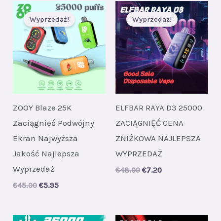
Wyprzedaż!
Wyprzedaż!
ZOOY Blaze 25K
ELFBAR RAYA D3 25000
Zaciągnięć Podwójny
ZACIĄGNIĘĆ CENA
Ekran Najwyższa
ZNIŻKOWA NAJLEPSZA
Jakość Najlepsza
WYPRZEDAŻ
Wyprzedaż
Original
Current
€
48.00
€
7.20
price
price
Original
Current
€
45.00
€
5.95
was:
is:
price
price
€48.00.
€7.20.
was:
is:
€45.00.
€5.95.