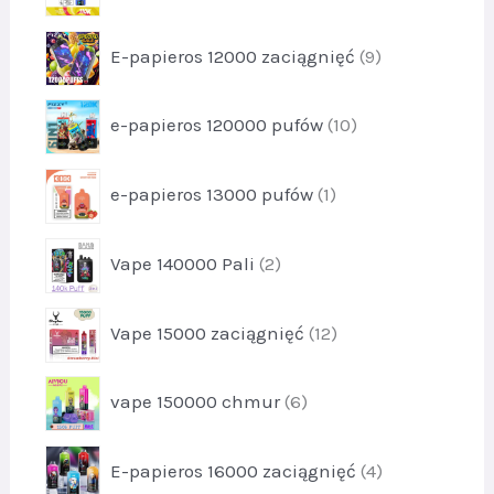
t
r
u
y
o
k
p
4
E-papieros 12000 zaciągnięć
9
d
t
r
u
y
o
k
p
8
e-papieros 120000 pufów
10
d
t
r
u
y
o
k
p
3
e-papieros 13000 pufów
1
d
t
r
u
y
o
k
p
9
Vape 140000 Pali
2
d
t
r
u
y
o
k
p
1
Vape 15000 zaciągnięć
12
d
t
r
0
u
1
o
k
p
vape 150000 chmur
6
d
t
r
u
y
o
k
p
2
E-papieros 16000 zaciągnięć
4
d
t
r