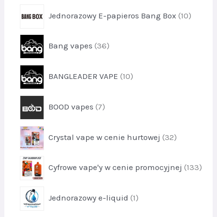
y
o
k
p
9
Jednorazowy E-papieros Bang Box
10
d
t
r
u
y
o
k
p
5
Bang vapes
36
d
t
r
u
y
o
k
p
6
BANGLEADER VAPE
10
d
t
r
u
y
o
k
p
1
BOOD vapes
7
d
t
r
0
u
y
o
k
p
3
Crystal vape w cenie hurtowej
32
d
t
r
6
u
y
o
k
p
1
Cyfrowe vape'y w cenie promocyjnej
133
d
t
r
0
u
y
o
k
p
7
Jednorazowy e-liquid
1
d
t
r
u
y
o