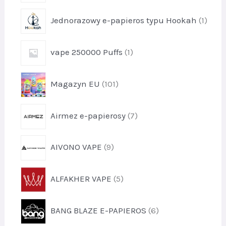
u
o
k
p
Jednorazowy e-papieros typu Hookah
1
d
t
r
u
1
o
k
p
vape 250000 Puffs
1
d
t
r
u
1
o
k
p
Magazyn EU
101
d
t
r
u
1
o
k
p
Airmez e-papierosy
7
d
t
r
u
1
o
k
p
AIVONO VAPE
9
d
t
r
u
y
o
k
p
1
ALFAKHER VAPE
5
d
t
r
0
u
y
o
1
k
p
7
BANG BLAZE E-PAPIEROS
6
d
t
r
u