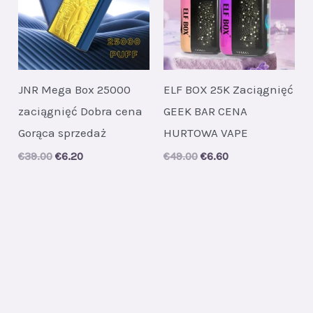
JNR Mega Box 25000
ELF BOX 25K Zaciągnięć
zaciągnięć Dobra cena
GEEK BAR CENA
Gorąca sprzedaż
HURTOWA VAPE
Original
Current
Original
Current
€
39.00
€
6.20
€
49.00
€
6.60
price
price
price
price
was:
is:
was:
is:
€39.00.
€6.20.
€49.00.
€6.60.