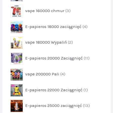
u
y
o
k
p
1
vape 160000 chmur
3
d
t
r
2
u
y
o
k
p
6
E-papieros 18000 zaciągnięć
4
d
t
r
u
y
o
k
p
4
vape 180000 Wypaliń
2
d
t
r
u
y
o
k
p
3
E-papieros 20000 Zaciągnięć
11
d
t
r
u
y
o
k
p
4
vape 200000 Pali
4
d
t
r
u
y
o
k
p
2
E-papieros 22000 Zaciągnięć
1
d
t
r
u
y
o
k
p
1
E-papieros 25000 zaciągnięć
13
d
t
r
1
u