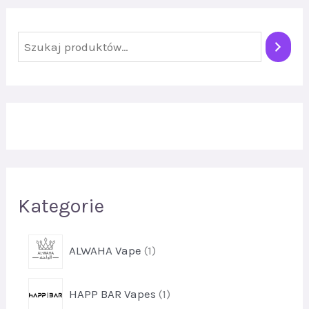
S
z
u
k
a
j
Kategorie
p
ALWAHA Vape
1
r
o
p
HAPP BAR Vapes
1
d
r