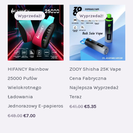
Wyprzedaż!
Wyprzedaż!
HIFANCY Rainbow
ZOOY Shisha 25K Vape
25000 Pufów
Cena Fabryczna
Wielokrotnego
Najlepsza Wyprzedaż
Ładowania
Teraz
Jednorazowy E-papieros
Original
Current
€
41.00
€
5.35
price
price
Original
Current
€
49.00
€
7.00
was:
is:
price
price
€41.00.
€5.35.
was:
is:
€49.00.
€7.00.