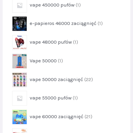
k
p
2
vape 450000 pufów
1
d
t
r
5
u
y
o
k
p
2
e-papieros 46000 zaciągnięć
1
d
t
r
u
y
o
k
p
7
vape 48000 pufów
1
d
t
r
u
1
o
k
p
Vape 50000
1
d
t
r
u
1
o
k
p
vape 50000 zaciągnięć
22
d
t
r
u
1
o
k
p
vape 55000 pufów
1
d
t
r
u
1
o
k
p
vape 60000 zaciągnięć
21
d
t
r
u
y
o
k
p