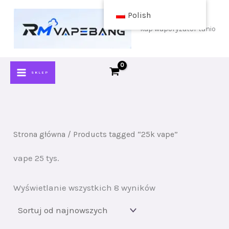
Przejdź
Polish
do
kup waporyzator tanio
treści
SKLEP
Strona główna
/ Products tagged “25k vape”
vape 25 tys.
Sortuj
Wyświetlanie wszystkich 8 wyników
wg
najnowszych