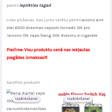
patikt:
Iepirkties tagad
citas pūšanas, kas jums varētu patikt:
aivono aim
star 6500 dvesmas
vapsolo tornado 12k pro
/
aivono 15k vape
/
bang 30k dvesmu e-cigarete
Piezīme: Visu produktu cenā nav iekļautas
piegādes izmaksas!!!
Saistītie produkti
Izpārdošana!
Izpārdošana!
Izpārdošana!
Izpārdošana!