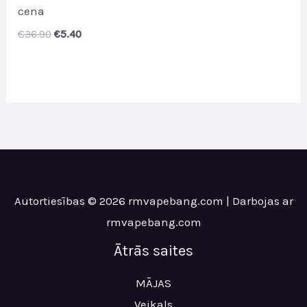
cena
Original
Current
€
36.90
€
5.40
price
price
was:
is:
€36.90.
€5.40.
Autortiesības © 2026 rmvapebang.com | Darbojas ar
rmvapebang.com
Ātrās saites
MĀJAS
Veikals