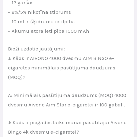
– 12 garšas
– 2%/5% nikotīna stiprums
– 10 ml e-šķidruma ietilpība
– Akumulatora ietilpība 1000 mAh
Bieži uzdotie jautājumi:
J: Kāds ir AIVONO 4000 dvesmu AIM BINGO e-
cigaretes minimālais pasūtījuma daudzums
(MOQ)?
A: Minimālais pasūtījuma daudzums (MOQ) 4000
dvesmu Aivono Aim Star e-cigaretei ir 100 gabali.
J: Kāds ir piegādes laiks manai pasūtītajai Aivono
Bingo 4k dvesmu e-cigaretei?