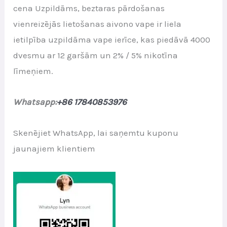
cena Uzpildāms, beztaras pārdošanas
was:
is:
vienreizējās lietošanas aivono vape ir liela
€26.00.
€3.15.
ietilpība uzpildāma vape ierīce, kas piedāvā 4000
dvesmu ar 12 garšām un 2% / 5% nikotīna
līmeņiem.
Whatsapp:
+86 17840853976
Skenējiet WhatsApp, lai saņemtu kuponu
jaunajiem klientiem