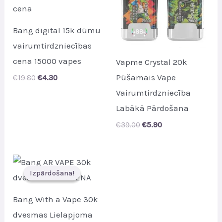
Bang digital 15k dūmu
vairumtirdzniecības
cena 15000 vapes
Vapme Crystal 20k
Pūšamais Vape
Original
Current
€
19.80
€
4.30
price
price
Vairumtirdzniecība
was:
is:
€19.80.
€4.30.
Labākā Pārdošana
Original
Current
€
39.00
€
5.90
price
price
was:
is:
€39.00.
€5.90.
Izpārdošana!
Izpārdošana!
Bang With a Vape 30k
dvesmas Lielapjoma