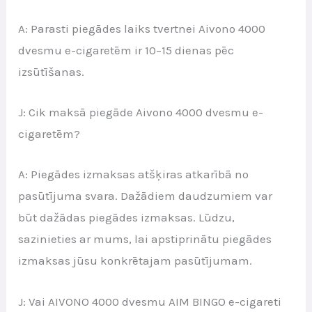
A: Parasti piegādes laiks tvertnei Aivono 4000
dvesmu e-cigaretēm ir 10–15 dienas pēc
izsūtīšanas.
J: Cik maksā piegāde Aivono 4000 dvesmu e-
cigaretēm?
A: Piegādes izmaksas atšķiras atkarībā no
pasūtījuma svara. Dažādiem daudzumiem var
būt dažādas piegādes izmaksas. Lūdzu,
sazinieties ar mums, lai apstiprinātu piegādes
izmaksas jūsu konkrētajam pasūtījumam.
J: Vai AIVONO 4000 dvesmu AIM BINGO e-cigareti