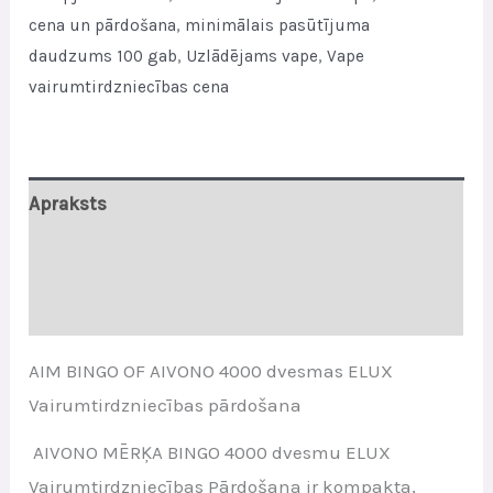
Wholesale
cena un pārdošana
,
minimālais pasūtījuma
Sales
daudzums 100 gab
,
Uzlādējams vape
,
Vape
quantity
vairumtirdzniecības cena
Apraksts
Papildu informācija
Atsauksmes (0)
AIM BINGO OF AIVONO 4000 dvesmas ELUX
Vairumtirdzniecības pārdošana
AIVONO MĒRĶA BINGO 4000 dvesmu ELUX
Vairumtirdzniecības Pārdošana ir kompakta,