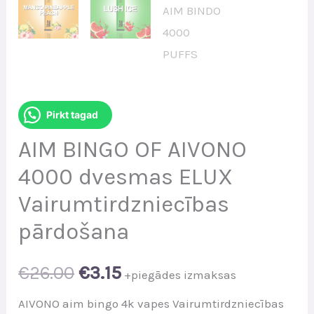
Pirkt tagad
AIM BINGO OF AIVONO
4000 dvesmas ELUX
Vairumtirdzniecības
pārdošana
Original
Current
€
26.00
€
3.15
+piegādes izmaksas
price
price
AIVONO aim bingo 4k vapes Vairumtirdzniecības