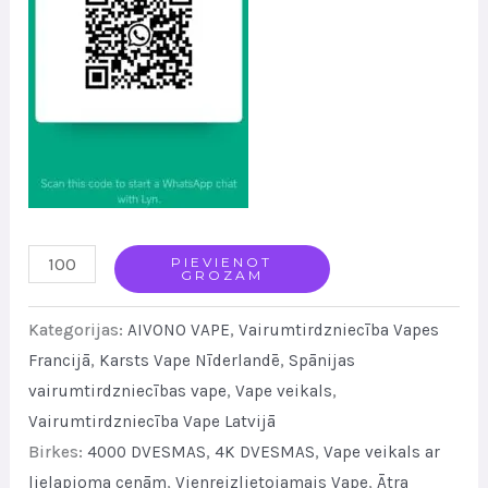
AIM
PIEVIENOT
GROZAM
BINGO
OF
Kategorijas:
AIVONO VAPE
,
Vairumtirdzniecība Vapes
AIVONO
Francijā
,
Karsts Vape Nīderlandē
,
Spānijas
vairumtirdzniecības vape
,
Vape veikals
,
4000
Vairumtirdzniecība Vape Latvijā
Puffs
Birkes:
4000 DVESMAS
,
4K DVESMAS
,
Vape veikals ar
ELUX
lielapjoma cenām
,
Vienreizlietojamais Vape
,
Ātra