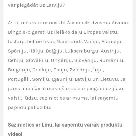
var piegādāt uz Latviju?
A: Jā, mēs varam nosūtīt Aivono 4k dvesmu Aivono
Bingo e-cigareti uz lielāko daļu Eiropas valstu,
tostarp, bet ne tikai, Nīderlandi, Vāciju, Franciju,
Spāniju, Itāliju, Beļģiju, Luksemburgu, Austriju,
Čehiju, Slovākiju, Ungāriju, Slovēniju, Rumāniju,
Bulgāriju, Grieķiju, Poliju, Zviedriju, Īriju,
Portugāli, Somiju, Igauniju, Latviju un Lietuvu. Ja
jums ir īpašas izmeklēšanas par piegādi uz jūsu
valsti, lūdzu, sazinieties ar mums, lai saņemtu
papildu palīdzību.
Sazinieties ar Linu, lai saņemtu vairāk produktu
video!