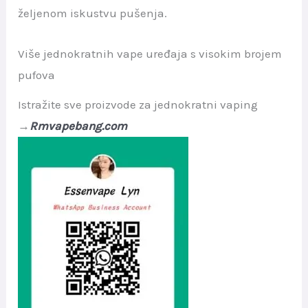
željenom iskustvu pušenja.
Više jednokratnih vape uređaja s visokim brojem
pufova
Istražite sve proizvode za jednokratni vaping
→
Rmvapebang.com