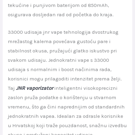
tekućine i punjivom baterijom od 850mAh,
osigurava dosljedan rad od početka do kraja.
33000 udisaja jnr vape tehnologija dvostrukog
mrežastog kalema povećava gustoću pare i
stabilnost okusa, pružajući glatko iskustvo pri
svakom udisaju. Jednokratni vape s 33000
udisaja s normalnim i boost načinima rada,
korisnici mogu prilagoditi intenzitet prema želji.
Taj
JNR vaporizator
inteligentni visokoprecizni
zaslon pruža podatke o korištenju u stvarnom
vremenu, što ga čini naprednijim od standardnih
jednokratnih vapea. Idealan za odrasle korisnike
u Hrvatskoj koji traže pouzdanost, snažnu izvedbu
okusa i produženi kapacitet udisaja.