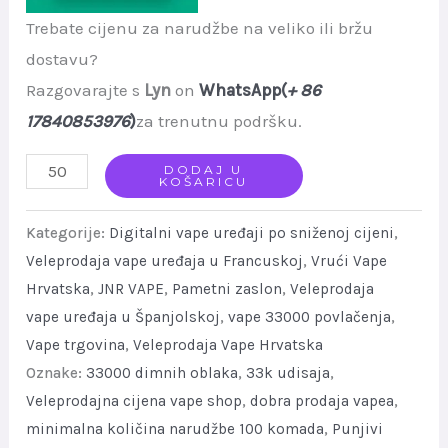
Trebate cijenu za narudžbe na veliko ili bržu
dostavu?
Razgovarajte s
Lyn
on
WhatsApp(
+ 86
17840853976
)
za trenutnu podršku.
JNR
DODAJ U
KOŠARICU
Tank
Pro
Kategorije:
Digitalni vape uređaji po sniženoj cijeni
,
33000
Veleprodaja vape uređaja u Francuskoj
,
Vrući Vape
Hrvatska
,
JNR VAPE
,
Pametni zaslon
,
Veleprodaja
Puffs
vape uređaja u Španjolskoj
,
vape 33000 povlačenja
,
Smart
Vape trgovina
,
Veleprodaja Vape Hrvatska
Display
Oznake:
33000 dimnih oblaka
,
33k udisaja
,
Disposable
Veleprodajna cijena vape shop
,
dobra prodaja vapea
,
Vape
minimalna količina narudžbe 100 komada
,
Punjivi
quantity