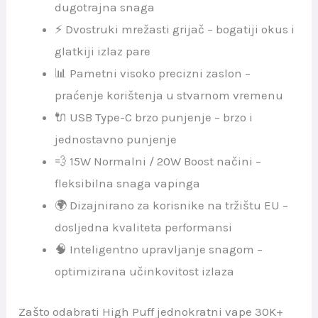
dugotrajna snaga
⚡ Dvostruki mrežasti grijač – bogatiji okus i
glatkiji izlaz pare
📊 Pametni visoko precizni zaslon –
praćenje korištenja u stvarnom vremenu
🔌 USB Type-C brzo punjenje – brzo i
jednostavno punjenje
💨 15W Normalni / 20W Boost načini –
fleksibilna snaga vapinga
🌍 Dizajnirano za korisnike na tržištu EU –
dosljedna kvaliteta performansi
🧠 Inteligentno upravljanje snagom –
optimizirana učinkovitost izlaza
Zašto odabrati High Puff jednokratni vape 30K+