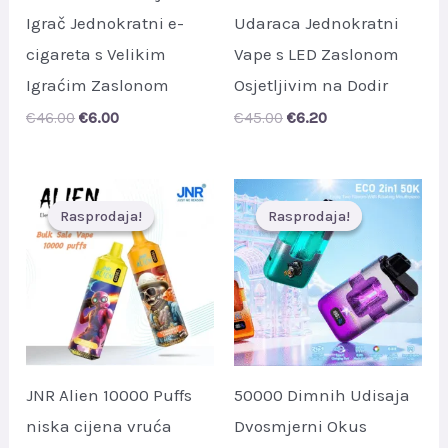
Igrač Jednokratni e-
Udaraca Jednokratni
cigareta s Velikim
Vape s LED Zaslonom
Igraćim Zaslonom
Osjetljivim na Dodir
Original
Current
Original
Current
€
46.00
€
6.00
€
45.00
€
6.20
price
price
price
price
was:
is:
was:
is:
€46.00.
€6.00.
€45.00.
€6.20.
Rasprodaja!
Rasprodaja!
Rasprodaja!
Rasprodaja!
JNR Alien 10000 Puffs
50000 Dimnih Udisaja
niska cijena vruća
Dvosmjerni Okus