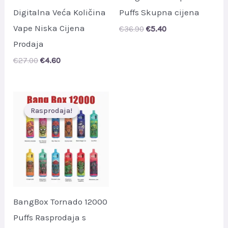
Digitalna Veća Količina
Puffs Skupna cijena
Vape Niska Cijena
Original
Current
€
36.90
€
5.40
price
price
Prodaja
was:
is:
€36.90.
€5.40.
Original
Current
€
27.00
€
4.60
price
price
was:
is:
€27.00.
€4.60.
Rasprodaja!
Rasprodaja!
BangBox Tornado 12000
Puffs Rasprodaja s