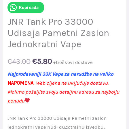
Kupi sada
JNR Tank Pro 33000
Udisaja Pametni Zaslon
Jednokratni Vape
Original
Current
€
43.00
€
5.80
+troškovi dostave
price
price
Najprodavaniji 33K Vape za narudžbe na veliko
NAPOMENA
:
Web cijena ne uključuje dostavu.
was:
is:
Molimo pošaljite svoju detaljnu adresu za najbolju
€43.00.
€5.80.
ponudu
JNR Tank Pro 33000 Udisaja Pametni zaslon
jednokratni vape nudi dugotrajnu izvedbu,