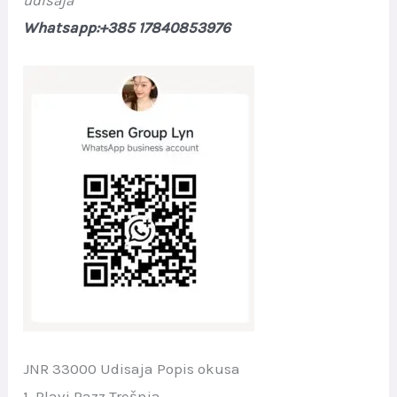
Whatsapp:+385 17840853976
JNR 33000 Udisaja Popis okusa
1. Plavi Razz Trešnja