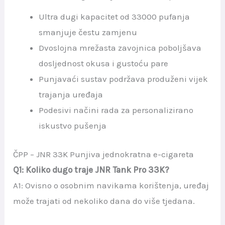
Ultra dugi kapacitet od 33000 pufanja
smanjuje čestu zamjenu
Dvoslojna mrežasta zavojnica poboljšava
dosljednost okusa i gustoću pare
Punjavaći sustav podržava produženi vijek
trajanja uređaja
Podesivi načini rada za personalizirano
iskustvo pušenja
ČPP – JNR 33K Punjiva jednokratna e-cigareta
Q1: Koliko dugo traje JNR Tank Pro 33K?
A1: Ovisno o osobnim navikama korištenja, uređaj
može trajati od nekoliko dana do više tjedana.