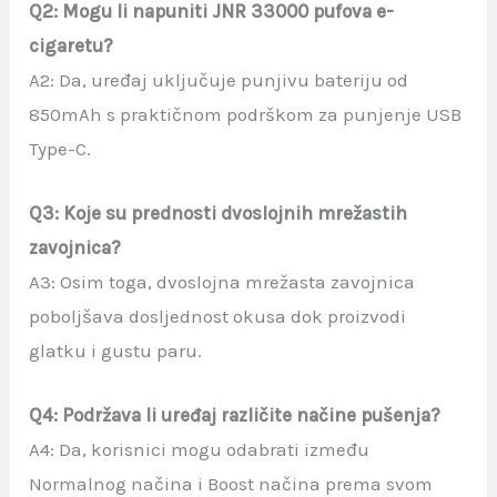
Q2: Mogu li napuniti JNR 33000 pufova e-
cigaretu?
A2: Da, uređaj uključuje punjivu bateriju od
850mAh s praktičnom podrškom za punjenje USB
Type-C.
Q3: Koje su prednosti dvoslojnih mrežastih
zavojnica?
A3: Osim toga, dvoslojna mrežasta zavojnica
poboljšava dosljednost okusa dok proizvodi
glatku i gustu paru.
Q4: Podržava li uređaj različite načine pušenja?
A4: Da, korisnici mogu odabrati između
Normalnog načina i Boost načina prema svom