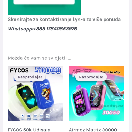
Skenirajte za kontaktiranje Lyn-a za više ponuda
.
Whatsapp:+385 17840853976
Možda će vam se svidjeti i...
Rasprodaja!
Rasprodaja!
Rasprodaja!
Rasprodaja!
FYCOS 50k Udisaja
Airmez Matrix 30000