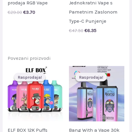
prodaja RGB Vape
Jednokratni Vape s
Pametnim Zaslonom
Original
Current
€
29.00
€
3.70
price
price
Type-C Punjenje
was:
is:
€29.00.
€3.70.
Original
Current
€
47.50
€
6.35
price
price
was:
is:
€47.50.
€6.35.
Povezani proizvodi
Rasprodaja!
Rasprodaja!
Rasprodaja!
Rasprodaja!
ELF BOX 12K Puffs
Bang With a Vape 30k