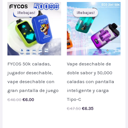
€45.00.
€6.20.
¡Rebajas!
¡Rebajas!
¡Rebajas!
¡Rebajas!
FYCOS 50k caladas,
Vape desechable de
jugador desechable,
doble sabor y 50,000
vape desechable con
caladas con pantalla
gran pantalla de juego
inteligente y carga
Tipo-C
Original
Current
€
46.00
€
6.00
price
price
Original
Current
€
47.50
€
6.35
was:
is:
price
price
€46.00.
€6.00.
was:
is:
€47.50.
€6.35.