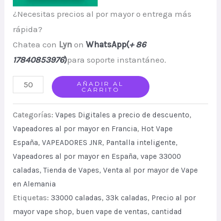
¿Necesitas precios al por mayor o entrega más
rápida?
Chatea con
Lyn
on
WhatsApp(
+ 86
17840853976
)
para soporte instantáneo.
JNR
AÑADIR AL
CARRITO
Tank
Pro
Categorías:
Vapes Digitales a precio de descuento
,
33000
Vapeadores al por mayor en Francia
,
Hot Vape
España
,
VAPEADORES JNR
,
Pantalla inteligente
,
Puffs
Vapeadores al por mayor en España
,
vape 33000
Smart
caladas
,
Tienda de Vapes
,
Venta al por mayor de Vape
Display
en Alemania
Disposable
Etiquetas:
33000 caladas
,
33k caladas
,
Precio al por
Vape
mayor vape shop
,
buen vape de ventas
,
cantidad
quantity