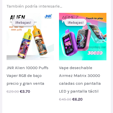
También podría interesarle…
¡Rebajas!
¡Rebajas!
¡Rebajas!
¡Rebajas!
JNR Alien 10000 Puffs
Vape desechable
Vaper RGB de bajo
Airmez Matrix 30000
precio y gran venta
caladas con pantalla
LED y pantalla táctil
Original
Current
€
29.00
€
3.70
price
price
Original
Current
€
45.00
€
6.20
was:
is:
price
price
€29.00.
€3.70.
was:
is: