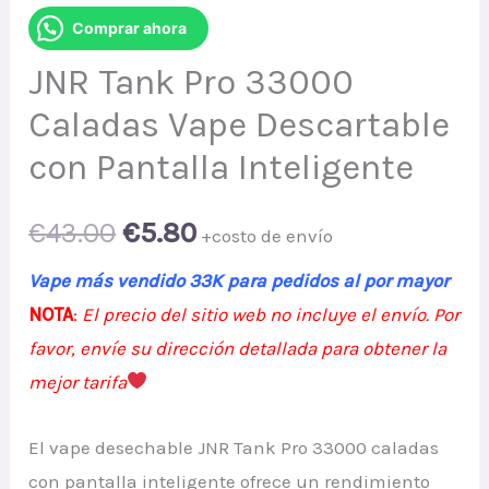
Comprar ahora
JNR Tank Pro 33000
Caladas Vape Descartable
con Pantalla Inteligente
Original
Current
€
43.00
€
5.80
+costo de envío
price
price
Vape más vendido 33K para pedidos al por mayor
NOTA
:
El precio del sitio web no incluye el envío. Por
was:
is:
favor, envíe su dirección detallada para obtener la
€43.00.
€5.80.
mejor tarifa
El vape desechable JNR Tank Pro 33000 caladas
con pantalla inteligente ofrece un rendimiento