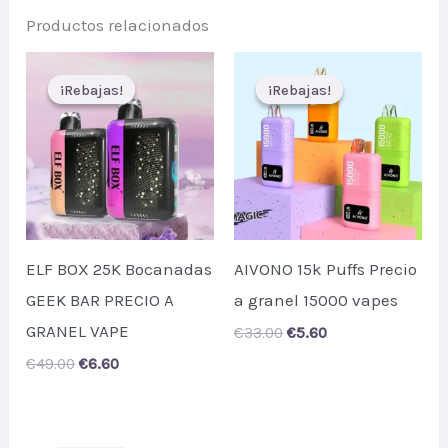
Productos relacionados
¡Rebajas!
¡Rebajas!
¡Rebajas!
¡Rebajas!
ELF BOX 25K Bocanadas
AIVONO 15k Puffs Precio
GEEK BAR PRECIO A
a granel 15000 vapes
GRANEL VAPE
Original
Current
€
33.00
€
5.60
price
price
Original
Current
€
49.00
€
6.60
was:
is:
price
price
€33.00.
€5.60.
was:
is:
€49.00.
€6.60.