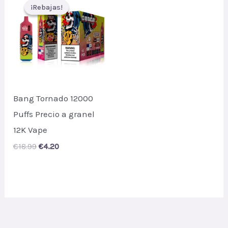
¡Rebajas!
¡Rebajas!
Bang Tornado 12000
Puffs Precio a granel
12K Vape
Original
Current
€
18.99
€
4.20
price
price
was:
is:
€18.99.
€4.20.