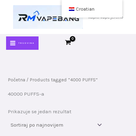
Preskoči
Croatian
na
kupiti vape jeftino
sadržaj
TRGOVINA
Početna
/ Products tagged “4000 PUFFS”
40000 PUFFS-a
Prikazuje se jedan rezultat