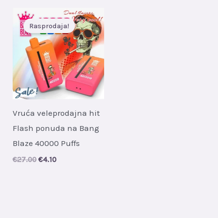
Rasprodaja!
Vruća veleprodajna hit
Flash ponuda na Bang
Blaze 40000 Puffs
Original
Current
€
27.00
€
4.10
price
price
was:
is:
€27.00.
€4.10.