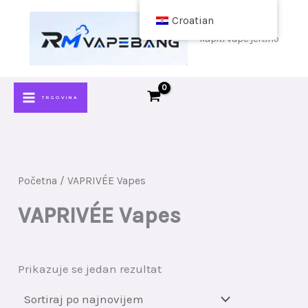
Preskoči
Croatian
na
kupiti vape jeftino
sadržaj
TRGOVINA
Početna
/ VAPRIVÉE Vapes
VAPRIVÉE Vapes
Prikazuje se jedan rezultat