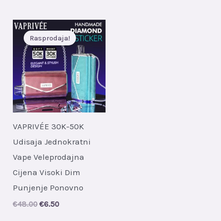
Rasprodaja!
VAPRIVÉE 30K-50K
Udisaja Jednokratni
Vape Veleprodajna
Cijena Visoki Dim
Punjenje Ponovno
Original
Current
€
48.00
€
6.50
price
price