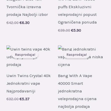
Tvornička izravna
puffs Ekskluzivni
prodaja Najbolji izbor
veleprodajni popust
Ograničena ponuda
Original
Current
€
42.00
€
6.30
price
price
Original
Current
€
39.00
€
5.90
was:
is:
price
price
€42.00.
€6.30.
was:
is:
€39.00.
€5.90.
Rasprodaja!
Rasprodaja!
Uwin Twins Crystal 40k
Bang With A Vape
Jednokratni vape
40000 Smart
Najprodavaniji
jednokratna
veleprodajna cijena
Original
Current
€
32.00
€
5.37
price
price
najbolja prodaja
was:
is: