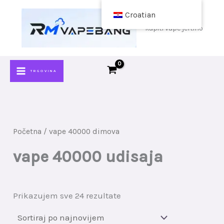
Preskoči
Croatian
na
kupiti vape jeftino
sadržaj
TRGOVINA
Početna
/ vape 40000 dimova
vape 40000 udisaja
Sortiraj
Prikazujem sve 24 rezultate
po
najnovijim