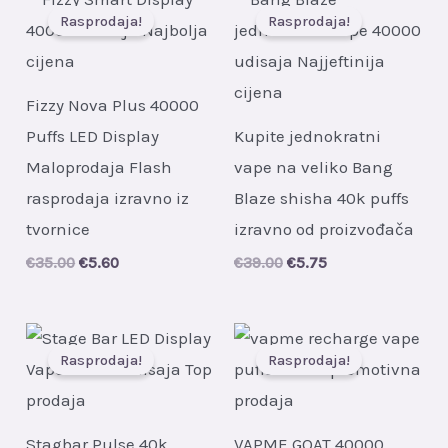
Rasprodaja!
Rasprodaja!
Fizzy Nova Plus 40000
Puffs LED Display
Kupite jednokratni
Maloprodaja Flash
vape na veliko Bang
rasprodaja izravno iz
Blaze shisha 40k puffs
tvornice
izravno od proizvođača
Original
Current
Original
Current
€
35.00
€
5.60
€
39.00
€
5.75
price
price
price
price
was:
is:
was:
is:
€35.00.
€5.60.
€39.00.
€5.75.
Rasprodaja!
Rasprodaja!
Stagbar Pulse 40k
VAPME GOAT 40000