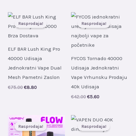
Rasprodaja!
Rasprodaja!
ELF BAR Lush King Pro
40000 Udisaja
FYCOS Tornado 40000
Jednokratni Vape Dual
Udisaja Jednokratni
Mesh Pametni Zaslon
Vape Vrhunsku Prodaju
40k Udisaja
Original
Current
€
75.00
€
8.80
price
price
Original
Current
€
42.00
€
5.60
was:
is:
price
price
€75.00.
€8.80.
was:
is:
€42.00.
€5.60.
Rasprodaja!
Rasprodaja!