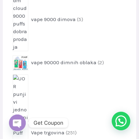
r
o
vape 9000 dimova
5
i
z
v
o
d
2
a
vape 90000 dimnih oblaka
2
p
r
2
o
5
i
1
z
p
v
r
o
o
d
Get Coupon
i
a
z
Vape trgovina
251
OPEN
CHATY