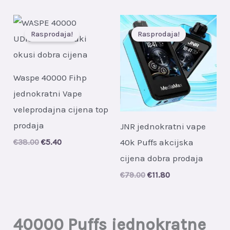
was:
is:
€32.00.
€5.20.
Rasprodaja!
Rasprodaja!
Waspe 40000 Fihp
jednokratni Vape
veleprodajna cijena top
prodaja
JNR jednokratni vape
40k Puffs akcijska
Original
Current
€
38.00
€
5.40
price
price
cijena dobra prodaja
was:
is:
€38.00.
€5.40.
Original
Current
€
79.00
€
11.80
price
price
was:
is:
€79.00.
€11.80.
40000 Puffs jednokratne