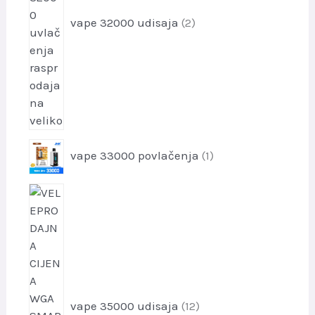
o
z
d
vape 32000 udisaja
2
v
o
d
a
1
vape 33000 povlačenja
1
p
r
1
o
2
i
p
z
r
v
o
o
i
d
z
vape 35000 udisaja
12
v