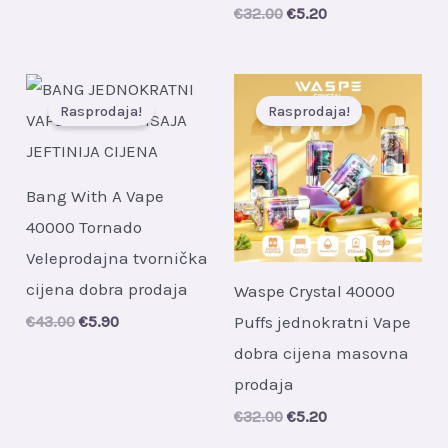
€32.00.
€5.37.
Original
Current
€
32.00
€
5.20
price
price
was:
is:
€32.00.
€5.20.
Rasprodaja!
Rasprodaja!
Bang With A Vape
40000 Tornado
Veleprodajna tvornička
cijena dobra prodaja
Waspe Crystal 40000
Puffs jednokratni Vape
Original
Current
€
43.00
€
5.90
price
price
dobra cijena masovna
was:
is:
€43.00.
€5.90.
prodaja
Original
Current
€
32.00
€
5.20
price
price