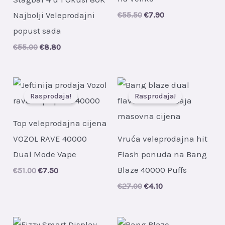
Najbolji Veleprodajni
Original
Current
€
55.50
€
7.90
price
price
popust sada
was:
is:
€55.50.
€7.90.
Original
Current
€
55.00
€
8.80
price
price
was:
is:
€55.00.
€8.80.
Rasprodaja!
Rasprodaja!
Top veleprodajna cijena
VOZOL RAVE 40000
Vruća veleprodajna hit
Dual Mode Vape
Flash ponuda na Bang
Blaze 40000 Puffs
Original
Current
€
51.00
€
7.50
price
price
Original
Current
€
27.00
€
4.10
was:
is:
price
price
€51.00.
€7.50.
was:
is:
€27.00.
€4.10.