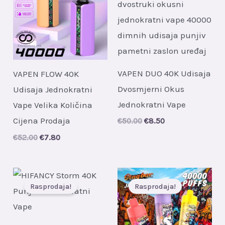
VAPEN DUO 40K Udisaja
VAPEN FLOW 40K
Dvosmjerni Okus
Udisaja Jednokratni
Jednokratni Vape
Vape Velika Količina
Cijena Prodaja
Original
Current
€
50.00
€
8.50
price
price
Original
Current
€
52.00
€
7.80
was:
is:
price
price
€50.00.
€8.50.
was:
is:
€52.00.
€7.80.
Rasprodaja!
Rasprodaja!