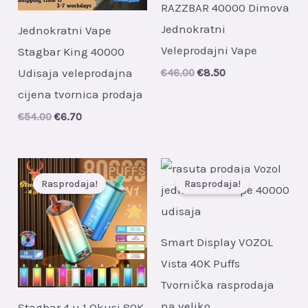
RAZZBAR 40000 Dimova
Jednokratni
Jednokratni Vape
Veleprodajni Vape
Stagbar King 40000
Udisaja veleprodajna
Original
Current
€
46.00
€
8.50
price
price
cijena tvornica prodaja
was:
is:
€46.00.
€8.50.
Original
Current
€
54.00
€
6.70
price
price
was:
is:
€54.00.
€6.70.
Rasprodaja!
Rasprodaja!
Smart Display VOZOL
Vista 40K Puffs
Tvornička rasprodaja
na veliko
Stagbar 4 u 1 Okusi 80K