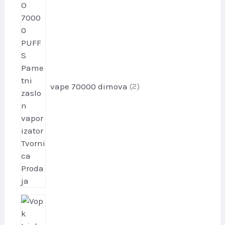
p
r
o
i
z
v
o
vape 70000 dimova
2
d
a
1
p