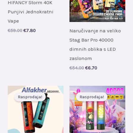
HIFANCY Storm 40K
Punjivi Jednokratni
Vape
Naručivanje na veliko
Original
Current
€
59.00
€
7.80
price
price
Stag Bar Pro 40000
was:
is:
€59.00.
€7.80.
dimnih oblika s LED
zaslonom
Original
Current
€
54.00
€
6.70
price
price
was:
is:
€54.00.
€6.70.
Rasprodaja!
Rasprodaja!