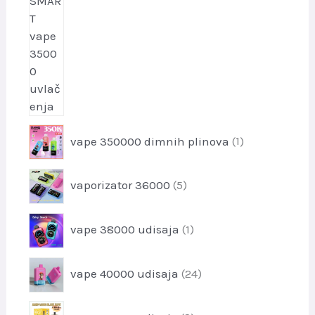
o
d
a
1
vape 350000 dimnih plinova
1
p
r
5
vaporizator 36000
5
o
p
i
r
z
1
vape 38000 udisaja
1
o
v
p
i
o
r
z
2
d
vape 40000 udisaja
24
o
v
4
i
o
p
z
2