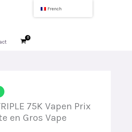
French
act
IPLE 75K Vapen Prix
te en Gros Vape