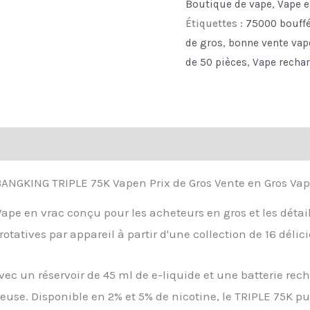
Boutique de vape
,
Vape e
Wholesale
Étiquettes :
75000 bouff
Price
de gros
,
bonne vente vap
Bulk
de 50 pièces
,
Vape recha
Sale
Vape
quantity
ANGKING TRIPLE 75K Vapen Prix de Gros Vente en Gros Va
pe en vrac conçu pour les acheteurs en gros et les détail
otatives par appareil à partir d'une collection de 16 déli
ec un réservoir de 45 ml de e-liquide et une batterie re
reuse. Disponible en 2% et 5% de nicotine, le TRIPLE 75K 