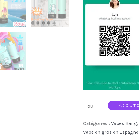
BANGKING
AJOUTE
TRIPLE
Catégories :
Vapes Bang
75K
Vape en gros en Espagne
Vapen