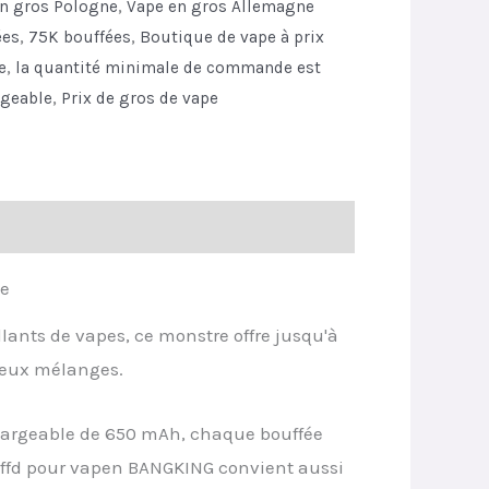
n gros Pologne
,
Vape en gros Allemagne
ées
,
75K bouffées
,
Boutique de vape à prix
e
,
la quantité minimale de commande est
rgeable
,
Prix de gros de vape
pe
lants de vapes, ce monstre offre jusqu'à
cieux mélanges.
chargeable de 650 mAh, chaque bouffée
puffd pour vapen BANGKING convient aussi