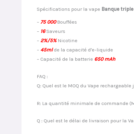
Spécifications pour la vape
Banque tripl
–
75 000
Bouffées
–
16
Saveurs
–
2%/5%
Nicotine
–
45ml
de la capacité d'e-liquide
– Capacité de la batterie
650 mAh
FAQ :
Q: Quel est le MOQ du Vape rechargeable j
R: La quantité minimale de commande (MO
Q : Quel est le délai de livraison pour l