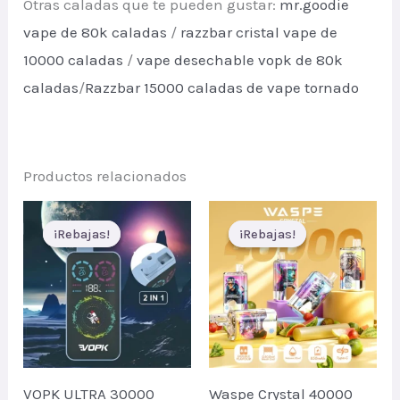
Otras caladas que te pueden gustar:
mr.goodie
vape de 80k caladas
/
razzbar cristal vape de
10000 caladas
/
vape desechable vopk de 80k
caladas
/
Razzbar 15000 caladas de vape tornado
Productos relacionados
¡Rebajas!
¡Rebajas!
¡Rebajas!
¡Rebajas!
VOPK ULTRA 30000
Waspe Crystal 40000