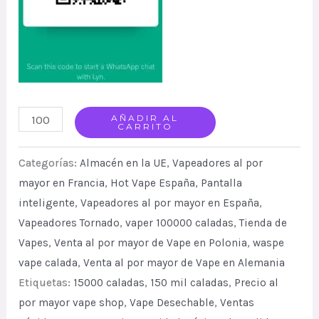
AIVIOU
AÑADIR AL
CARRITO
Waspe
150000
Categorías:
Almacén en la UE
,
Vapeadores al por
Puffs
mayor en Francia
,
Hot Vape España
,
Pantalla
inteligente
,
Vapeadores al por mayor en España
,
Disposable
Vapeadores Tornado
,
vaper 100000 caladas
,
Tienda de
Wholesale
Vapes
,
Venta al por mayor de Vape en Polonia
,
waspe
Vape
vape calada
,
Venta al por mayor de Vape en Alemania
Discount
Etiquetas:
15000 caladas
,
150 mil caladas
,
Precio al
Price
por mayor vape shop
,
Vape Desechable
,
Ventas
quantity