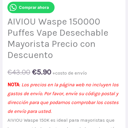
Comprar ahora
AIVIOU Waspe 150000
Puffes Vape Desechable
Mayorista Precio con
Descuento
Original
Current
€
43.00
€
5.90
+costo de envío
price
price
NOTA
:
Los precios en la página web no incluyen los
gastos de envío. Por favor, envíe su código postal y
was:
is:
dirección para que podamos comprobar los costes
€43.00.
€5.90.
de envío para usted.
AIVIOU Waspe 150K es ideal para mayoristas que