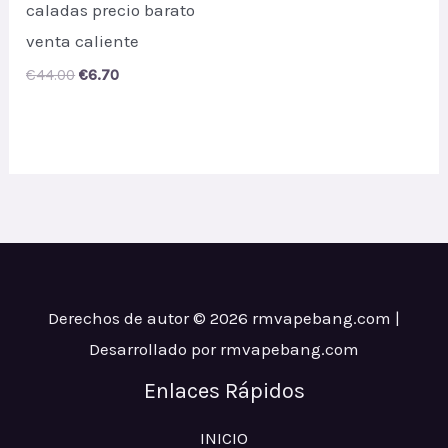
caladas precio barato
venta caliente
Original
Current
€
44.00
€
6.70
price
price
was:
is:
€44.00.
€6.70.
Derechos de autor © 2026 rmvapebang.com |
Desarrollado por rmvapebang.com
Enlaces Rápidos
INICIO