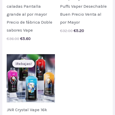
caladas Pantalla
Puffs Vaper Desechable
grande al por mayor
Buen Precio Venta al
Precio de fábrica Doble
por Mayor
sabores Vape
Original
Current
€
32.00
€
5.20
price
price
Original
Current
€
36.00
€
5.60
was:
is:
price
price
€32.00.
€5.20.
was:
is:
€36.00.
€5.60.
¡Rebajas!
¡Rebajas!
JNR Crystal Vape 16k